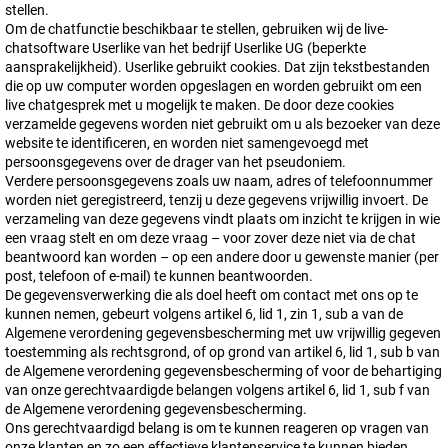
stellen.
Om de chatfunctie beschikbaar te stellen, gebruiken wij de live-
chatsoftware Userlike van het bedrijf Userlike UG (beperkte
aansprakelijkheid). Userlike gebruikt cookies. Dat zijn tekstbestanden
die op uw computer worden opgeslagen en worden gebruikt om een
live chatgesprek met u mogelijk te maken. De door deze cookies
verzamelde gegevens worden niet gebruikt om u als bezoeker van deze
website te identificeren, en worden niet samengevoegd met
persoonsgegevens over de drager van het pseudoniem.
Verdere persoonsgegevens zoals uw naam, adres of telefoonnummer
worden niet geregistreerd, tenzij u deze gegevens vrijwillig invoert. De
verzameling van deze gegevens vindt plaats om inzicht te krijgen in wie
een vraag stelt en om deze vraag – voor zover deze niet via de chat
beantwoord kan worden – op een andere door u gewenste manier (per
post, telefoon of e-mail) te kunnen beantwoorden.
De gegevensverwerking die als doel heeft om contact met ons op te
kunnen nemen, gebeurt volgens artikel 6, lid 1, zin 1, sub a van de
Algemene verordening gegevensbescherming met uw vrijwillig gegeven
toestemming als rechtsgrond, of op grond van artikel 6, lid 1, sub b van
de Algemene verordening gegevensbescherming of voor de behartiging
van onze gerechtvaardigde belangen volgens artikel 6, lid 1, sub f van
de Algemene verordening gegevensbescherming.
Ons gerechtvaardigd belang is om te kunnen reageren op vragen van
onze klanten en zo een effectieve klantenservice te kunnen bieden.