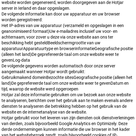
website worden gegenereerd, worden doorgegeven aan de Hotjar
server in Ierland en daar opgeslagen.
De volgende informatie kan door uw apparatuur en uw browser
worden geregistreerd:
Het IP-adres van uw apparatuur (verzameld en opgeslagen in een
geanonimiseerd formaat)Uw e-mailadres inclusief uw voor- en
achternaam, voor zover u deze via onze website aan ons ter
beschikking hebt gesteldBeeldschermgrootte van uw
apparatuurApparatuurtype en browserinformatieGeografische positie
(alleen het land)De geprefereerde taal om onze website weer te
gevenLog-data
De volgende gegevens worden automatisch door onze server
aangemaakt wanneer Hotjar wordt gebruikt:
Gebruikmakend domeinBezochte sitesGeografische positie (alleen het
land)De geprefereerde taal om onze website weer te gevenDatum en
tijd, waarop de website werd opgeroepen
Hotjar zal deze informatie gebruiken om uw bezoek aan onze website
te analyseren, berichten over het gebruik aan te maken evenals andere
diensten te analyseren die betrekking hebben op het gebruik van de
website en de internetanalyse van de website.
Hotjar gebruikt voor het leveren van zijn diensten ook dienstverleningen
van derden, zoals bijvoorbeeld Google Analytics en Optimizely. Deze
derde ondernemingen kunnen informatie die uw browser in het kader
van het websitebezoek zendt, zoals bijvoorbeeld cookies of IP-