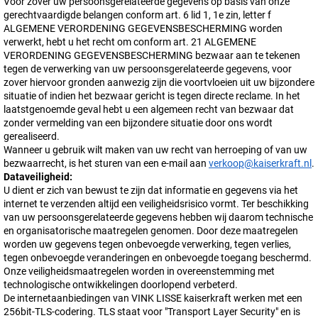
Voor zover uw persoonsgerelateerde gegevens op basis van onze
gerechtvaardigde belangen conform art. 6 lid 1, 1e zin, letter f
ALGEMENE VERORDENING GEGEVENSBESCHERMING worden
verwerkt, hebt u het recht om conform art. 21 ALGEMENE
VERORDENING GEGEVENSBESCHERMING bezwaar aan te tekenen
tegen de verwerking van uw persoonsgerelateerde gegevens, voor
zover hiervoor gronden aanwezig zijn die voortvloeien uit uw bijzondere
situatie of indien het bezwaar gericht is tegen directe reclame. In het
laatstgenoemde geval hebt u een algemeen recht van bezwaar dat
zonder vermelding van een bijzondere situatie door ons wordt
gerealiseerd.
Wanneer u gebruik wilt maken van uw recht van herroeping of van uw
bezwaarrecht, is het sturen van een e-mail aan
verkoop@kaiserkraft.nl
.
Dataveiligheid:
U dient er zich van bewust te zijn dat informatie en gegevens via het
internet te verzenden altijd een veiligheidsrisico vormt. Ter beschikking
van uw persoonsgerelateerde gegevens hebben wij daarom technische
en organisatorische maatregelen genomen. Door deze maatregelen
worden uw gegevens tegen onbevoegde verwerking, tegen verlies,
tegen onbevoegde veranderingen en onbevoegde toegang beschermd.
Onze veiligheidsmaatregelen worden in overeenstemming met
technologische ontwikkelingen doorlopend verbeterd.
De internetaanbiedingen van
VINK LISSE kaiserkraft
werken met een
256bit-TLS-codering. TLS staat voor "Transport Layer Security" en is