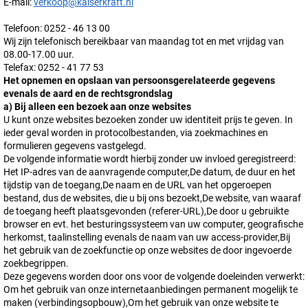
E-mail:
verkoop@kaiserkraft.nl
Telefoon: 0252 - 46 13 00
Wij zijn telefonisch bereikbaar van maandag tot en met vrijdag van
08.00-17.00 uur.
Telefax: 0252 - 41 77 53
Het opnemen en opslaan van persoonsgerelateerde gegevens
evenals de aard en de rechtsgrondslag
a) Bij alleen een bezoek aan onze websites
U kunt onze websites bezoeken zonder uw identiteit prijs te geven. In
ieder geval worden in protocolbestanden, via zoekmachines en
formulieren gegevens vastgelegd.
De volgende informatie wordt hierbij zonder uw invloed geregistreerd:
Het IP-adres van de aanvragende computer,De datum, de duur en het
tijdstip van de toegang,De naam en de URL van het opgeroepen
bestand, dus de websites, die u bij ons bezoekt,De website, van waaraf
de toegang heeft plaatsgevonden (referer-URL),De door u gebruikte
browser en evt. het besturingssysteem van uw computer, geografische
herkomst, taalinstelling evenals de naam van uw access-provider,Bij
het gebruik van de zoekfunctie op onze websites de door ingevoerde
zoekbegrippen.
Deze gegevens worden door ons voor de volgende doeleinden verwerkt:
Om het gebruik van onze internetaanbiedingen permanent mogelijk te
maken (verbindingsopbouw),Om het gebruik van onze website te