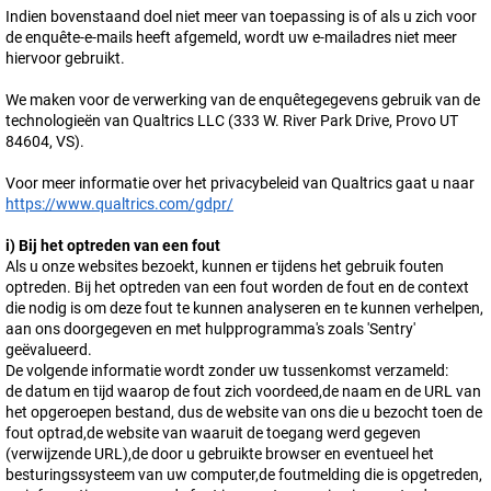
Indien bovenstaand doel niet meer van toepassing is of als u zich voor
de enquête-e-mails heeft afgemeld, wordt uw e-mailadres niet meer
hiervoor gebruikt.
We maken voor de verwerking van de enquêtegegevens gebruik van de
technologieën van Qualtrics LLC (333 W. River Park Drive, Provo UT
84604, VS).
Voor meer informatie over het privacybeleid van Qualtrics gaat u naar
https://www.qualtrics.com/gdpr/
i)
Bij het optreden van een fout
Als u onze websites bezoekt, kunnen er tijdens het gebruik fouten
optreden. Bij het optreden van een fout worden de fout en de context
die nodig is om deze fout te kunnen analyseren en te kunnen verhelpen,
aan ons doorgegeven en met hulpprogramma's zoals 'Sentry'
geëvalueerd.
De volgende informatie wordt zonder uw tussenkomst verzameld:
de datum en tijd waarop de fout zich voordeed,de naam en de URL van
het opgeroepen bestand, dus de website van ons die u bezocht toen de
fout optrad,de website van waaruit de toegang werd gegeven
(verwijzende URL),de door u gebruikte browser en eventueel het
besturingssysteem van uw computer,de foutmelding die is opgetreden,