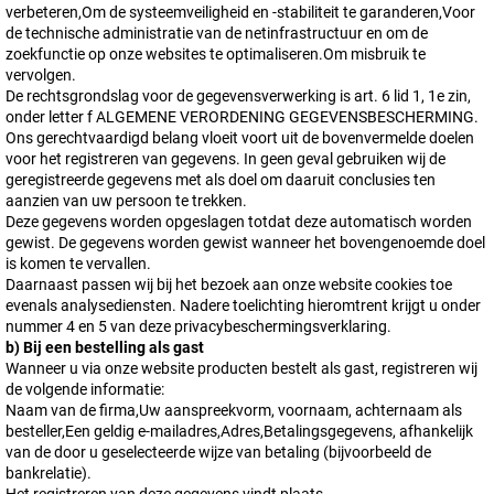
verbeteren,Om de systeemveiligheid en -stabiliteit te garanderen,Voor
de technische administratie van de netinfrastructuur en om de
zoekfunctie op onze websites te optimaliseren.Om misbruik te
vervolgen.
De rechtsgrondslag voor de gegevensverwerking is art. 6 lid 1, 1e zin,
onder letter f ALGEMENE VERORDENING GEGEVENSBESCHERMING.
Ons gerechtvaardigd belang vloeit voort uit de bovenvermelde doelen
voor het registreren van gegevens. In geen geval gebruiken wij de
geregistreerde gegevens met als doel om daaruit conclusies ten
aanzien van uw persoon te trekken.
Deze gegevens worden opgeslagen totdat deze automatisch worden
gewist. De gegevens worden gewist wanneer het bovengenoemde doel
is komen te vervallen.
Daarnaast passen wij bij het bezoek aan onze website cookies toe
evenals analysediensten. Nadere toelichting hieromtrent krijgt u onder
nummer 4 en 5 van deze privacybeschermingsverklaring.
b) Bij een bestelling als gast
Wanneer u via onze website producten bestelt als gast, registreren wij
de volgende informatie:
Naam van de firma,Uw aanspreekvorm, voornaam, achternaam als
besteller,Een geldig e-mailadres,Adres,Betalingsgegevens, afhankelijk
van de door u geselecteerde wijze van betaling (bijvoorbeeld de
bankrelatie).