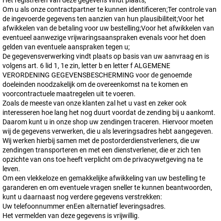
Het registreren van deze gegevens vindt plaats,
Om u als onze contractpartner te kunnen identificeren;Ter controle van
de ingevoerde gegevens ten aanzien van hun plausibiliteit;Voor het
afwikkelen van de betaling voor uw bestelling;Voor het afwikkelen van
eventueel aanwezige vrijwaringsaanspraken evenals voor het doen
gelden van eventuele aanspraken tegen u;
De gegevensverwerking vindt plaats op basis van uw aanvraag en is
volgens art. 6 lid 1, 1e zin, letter b en letter f ALGEMENE
VERORDENING GEGEVENSBESCHERMING voor de genoemde
doeleinden noodzakelijk om de overeenkomst na te komen en
voorcontractuele maatregelen uit te voeren.
Zoals de meeste van onze klanten zal het u vast en zeker ook
interesseren hoe lang het nog duurt voordat de zending bij u aankomt.
Daarom kunt u in onze shop uw zendingen traceren. Hiervoor moeten
wij de gegevens verwerken, die u als leveringsadres hebt aangegeven.
Wij werken hierbij samen met de postorderdienstverleners, die uw
zendingen transporteren en met een dienstverlener, die er zich ten
opzichte van ons toe heeft verplicht om de privacywetgeving na te
leven.
Om een vlekkeloze en gemakkelijke afwikkeling van uw bestelling te
garanderen en om eventuele vragen sneller te kunnen beantwoorden,
kunt u daarnaast nog verdere gegevens verstrekken:
Uw telefoonnummer enEen alternatief leveringsadres.
Het vermelden van deze gegevens is vrijwillig.