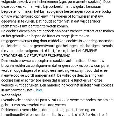
volgende bezoek weer te herkennen (zgn. permanente cookies). Door
deze cookies kunnen wij u bijvoorbeeld met uw gebruikersnaam
begroeten of maken het bij navolgende bestellingen voor u overbodig
om uw wachtwoord opnieuw in te voeren of formulieren met uw
gegevens in te vullen. Dat houdt echter niet in dat wij daardoor
rechtstreeks uw identiteit te weten komen.
De cookies dienen om het bezoek aan onze website attractief te maken
en het gebruik van bepaalde functies mogelijk te maken.
De gegevensverwerking door middel van cookies is voor de genoemde
doeleinden om onze gerechtvaardigde belangen te behartigen evenals
die van derden volgens art. 6 lid 1, 1e zin, letter f ALGEMENE
VERORDENING GEGEVENSBESCHERMING.
De meeste browsers accepteren cookies automatisch. U kunt uw
browser echter zo configureren dat er geen cookies op uw computer
worden opgeslagen of er altijd een melding verschijnt voordat er een
nieuwe cookie wordt aangemaakt. De volledige deactivering van
cookies kan er echter toe leiden dat u niet alle functies van onze
website kunt gebruiken. Een handleiding voor het instellen van cookies
in uw browser vindt u
hier
.
Webanalyse
Evenals vele aanbieders past VINK LISSE diverse methoden toe om het
gebruik van onze websites te analyseren.
De hieronder vermelde en door ons toegepaste tracking- en
targetingactiviteiten worden op basis van art. 6 lid 2, 1e zin, letter f