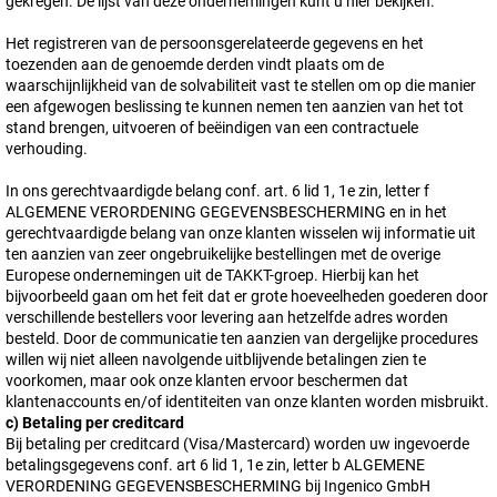
gekregen. De lijst van deze ondernemingen kunt u hier bekijken.
Het registreren van de persoonsgerelateerde gegevens en het
toezenden aan de genoemde derden vindt plaats om de
waarschijnlijkheid van de solvabiliteit vast te stellen om op die manier
een afgewogen beslissing te kunnen nemen ten aanzien van het tot
stand brengen, uitvoeren of beëindigen van een contractuele
verhouding.
In ons gerechtvaardigde belang conf. art. 6 lid 1, 1e zin, letter f
ALGEMENE VERORDENING GEGEVENSBESCHERMING en in het
gerechtvaardigde belang van onze klanten wisselen wij informatie uit
ten aanzien van zeer ongebruikelijke bestellingen met de overige
Europese ondernemingen uit de TAKKT-groep. Hierbij kan het
bijvoorbeeld gaan om het feit dat er grote hoeveelheden goederen door
verschillende bestellers voor levering aan hetzelfde adres worden
besteld. Door de communicatie ten aanzien van dergelijke procedures
willen wij niet alleen navolgende uitblijvende betalingen zien te
voorkomen, maar ook onze klanten ervoor beschermen dat
klantenaccounts en/of identiteiten van onze klanten worden misbruikt.
c) Betaling per creditcard
Bij betaling per creditcard (Visa/Mastercard) worden uw ingevoerde
betalingsgegevens conf. art 6 lid 1, 1e zin, letter b ALGEMENE
VERORDENING GEGEVENSBESCHERMING bij Ingenico GmbH