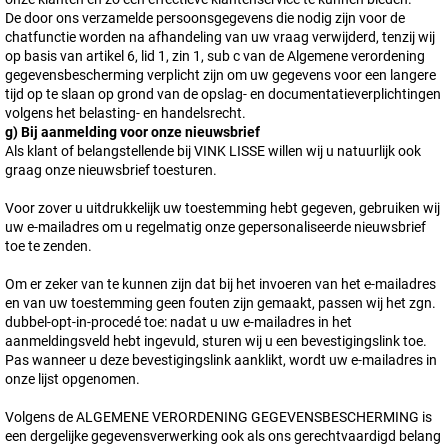
De door ons verzamelde persoonsgegevens die nodig zijn voor de
chatfunctie worden na afhandeling van uw vraag verwijderd, tenzij wij
op basis van artikel 6, lid 1, zin 1, sub c van de Algemene verordening
gegevensbescherming verplicht zijn om uw gegevens voor een langere
tijd op te slaan op grond van de opslag- en documentatieverplichtingen
volgens het belasting- en handelsrecht.
g) Bij aanmelding voor onze nieuwsbrief
Als klant of belangstellende bij VINK LISSE willen wij u natuurlijk ook
graag onze nieuwsbrief toesturen.
Voor zover u uitdrukkelijk uw toestemming hebt gegeven, gebruiken wij
uw e-mailadres om u regelmatig onze gepersonaliseerde nieuwsbrief
toe te zenden.
Om er zeker van te kunnen zijn dat bij het invoeren van het e-mailadres
en van uw toestemming geen fouten zijn gemaakt, passen wij het zgn.
dubbel-opt-in-procedé toe: nadat u uw e-mailadres in het
aanmeldingsveld hebt ingevuld, sturen wij u een bevestigingslink toe.
Pas wanneer u deze bevestigingslink aanklikt, wordt uw e-mailadres in
onze lijst opgenomen.
Volgens de ALGEMENE VERORDENING GEGEVENSBESCHERMING is
een dergelijke gegevensverwerking ook als ons gerechtvaardigd belang