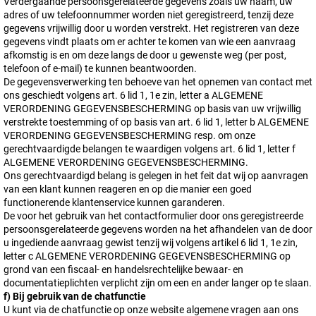
Verdergaande persoonsgerelateerde gegevens zoals uw naam, uw
adres of uw telefoonnummer worden niet geregistreerd, tenzij deze
gegevens vrijwillig door u worden verstrekt. Het registreren van deze
gegevens vindt plaats om er achter te komen van wie een aanvraag
afkomstig is en om deze langs de door u gewenste weg (per post,
telefoon of e-mail) te kunnen beantwoorden.
De gegevensverwerking ten behoeve van het opnemen van contact met
ons geschiedt volgens art. 6 lid 1, 1e zin, letter a ALGEMENE
VERORDENING GEGEVENSBESCHERMING op basis van uw vrijwillig
verstrekte toestemming of op basis van art. 6 lid 1, letter b ALGEMENE
VERORDENING GEGEVENSBESCHERMING resp. om onze
gerechtvaardigde belangen te waardigen volgens art. 6 lid 1, letter f
ALGEMENE VERORDENING GEGEVENSBESCHERMING.
Ons gerechtvaardigd belang is gelegen in het feit dat wij op aanvragen
van een klant kunnen reageren en op die manier een goed
functionerende klantenservice kunnen garanderen.
De voor het gebruik van het contactformulier door ons geregistreerde
persoonsgerelateerde gegevens worden na het afhandelen van de door
u ingediende aanvraag gewist tenzij wij volgens artikel 6 lid 1, 1e zin,
letter c ALGEMENE VERORDENING GEGEVENSBESCHERMING op
grond van een fiscaal- en handelsrechtelijke bewaar- en
documentatieplichten verplicht zijn om een en ander langer op te slaan.
f) Bij gebruik van de chatfunctie
U kunt via de chatfunctie op onze website algemene vragen aan ons