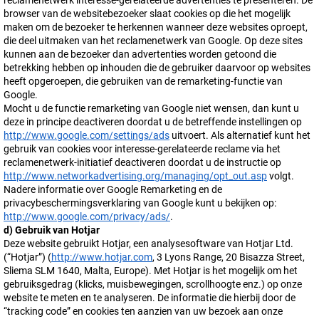
reclamenetwerk interesse-gerelateerde advertenties te presenteren. De
browser van de websitebezoeker slaat cookies op die het mogelijk
maken om de bezoeker te herkennen wanneer deze websites oproept,
die deel uitmaken van het reclamenetwerk van Google. Op deze sites
kunnen aan de bezoeker dan advertenties worden getoond die
betrekking hebben op inhouden die de gebruiker daarvoor op websites
heeft opgeroepen, die gebruiken van de remarketing-functie van
Google.
Mocht u de functie remarketing van Google niet wensen, dan kunt u
deze in principe deactiveren doordat u de betreffende instellingen op
http://www.google.com/settings/ads
uitvoert. Als alternatief kunt het
gebruik van cookies voor interesse-gerelateerde reclame via het
reclamenetwerk-initiatief deactiveren doordat u de instructie op
http://www.networkadvertising.org/managing/opt_out.asp
volgt.
Nadere informatie over Google Remarketing en de
privacybeschermingsverklaring van Google kunt u bekijken op:
http://www.google.com/privacy/ads/
.
d) Gebruik van Hotjar
Deze website gebruikt Hotjar, een analysesoftware van Hotjar Ltd.
(“Hotjar”) (
http://www.hotjar.com
, 3 Lyons Range, 20 Bisazza Street,
Sliema SLM 1640, Malta, Europe). Met Hotjar is het mogelijk om het
gebruiksgedrag (klicks, muisbewegingen, scrollhoogte enz.) op onze
website te meten en te analyseren. De informatie die hierbij door de
“tracking code” en cookies ten aanzien van uw bezoek aan onze