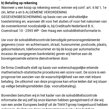
b) Betaling op rekening
Wanneer u een koop op rekening wenst, winnen wij conf. art. 6 lid 1, 1e
zin, letter a en b ALGEMENE VERORDENING
GEGEVENSBESCHERMING op basis van uw uitdrukkelijke
toestemming en, wanneer dit voor het sluiten of voor het nakomen van
de overeenkomst noodzakelijk is, bij Creditsafe Nederland B.V.,
Coenstraat 10 - 2595 WP - Den Haag een solvabiliteitsinformatie in.
Uw voor de solvabiliteitscontrole benodigde persoonsgerelateerde
gegevens (voor- en achternaam, straat, huisnummer, postcode, plaats,
geboortedatum, telefoonnummer en bij de koop per automatische
incasso de aangegeven bankrelatie) geven wij hiertoe aan de
bovengenoemde externe dienstverlener door.
De firma Creditsafe stelt op basis van wetenschappelijke erkende
mathematisch-statistische procedures een score vast. De score is een
prognose ten aanzien van de waarschijnlijkheid van een niet inbare
betaling. De uitkomst van deze prognose kan ertoe leiden dat wij staan
op veilige betalingsmiddelen (bijv. vooruitbetaling).
Bovendien benutten wij in het kader van de solvabiliteitscontrole
informatie die wij zelf bij onze klanten hebben geregistreerd of die wij
van een ander Europees bedrijf uit de TAKKT-groep toegestuurd hebben