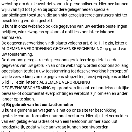
webshop om de nieuwsbrief voor u te personaliseren. Hiermee kunnen
wij u van tijd tot tijd en bij bijzondere gelegenheden speciale
aanbiedingen toesturen, die aan niet geregistreerde gastusers niet ter
beschikking worden gesteld.
U kunt in onze webshop ook de gegevens van uw eerdere bestellingen
bekijken, winkelwagens opslaan of notities voor latere inkopen
aanmaken.
De gegevensverwerking vindt plaats volgens art. 6 lid 1, 1e zin, letter a
ALGEMENE VERORDENING GEGEVENSBESCHERMING op grond van
uw toestemming.
De door ons geregistreerde persoonsgerelateerde gedetailleerde
gegevens van uw gebruik van onze webshop worden door ons zo lang
opgeslagen totdat u uw toestemming tot deze verwerking herroept of
wij de verwerking van de gegevens stopzetten, tenzij wij volgens artikel
6 lid 1, 1e zin, letter c ALGEMENE VERORDENING
GEGEVENSBESCHERMING op grond van fiscaal- en handelsrechtelijke
bewaar- of documentatieverplichtingen verplicht zijn om een en ander
langer op te slaan.
e) Bij gebruik van het contactformulier
U kunt algemene aanvragen via het op onze site ter beschikking
gestelde contactformulier naar ons toesturen. Hierbij is het vermelden
van een geldig e-mailadres of van een telefoonnummer absoluut
noodzakelijk, zodat wij de aanvraag kunnen beantwoorden.