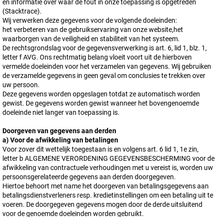
en informatie over waar de fout in onze toepassing is opgetreden
(Stacktrace).
Wij verwerken deze gegevens voor de volgende doeleinden:
het verbeteren van de gebruikservaring van onze website,het
waarborgen van de veiligheid en stabiliteit van het systeem.
De rechtsgrondslag voor de gegevensverwerking is art. 6, lid 1, blz. 1,
letter f AVG. Ons rechtmatig belang vloeit voort uit de hierboven
vermelde doeleinden voor het verzamelen van gegevens. Wij gebruiken
de verzamelde gegevens in geen geval om conclusies te trekken over
uw persoon.
Deze gegevens worden opgeslagen totdat ze automatisch worden
gewist. De gegevens worden gewist wanneer het bovengenoemde
doeleinde niet langer van toepassing is.
Doorgeven van gegevens aan derden
a) Voor de afwikkeling van betalingen
Voor zover dit wettelijk toegestaan is en volgens art. 6 lid 1, 1e zin,
letter b ALGEMENE VERORDENING GEGEVENSBESCHERMING voor de
afwikkeling van contractuele verhoudingen met u vereist is, worden uw
persoonsgerelateerde gegevens aan derden doorgegeven.
Hiertoe behoort met name het doorgeven van betalingsgegevens aan
betalingsdienstverleners resp. kredietinstellingen om een betaling uit te
voeren. De doorgegeven gegevens mogen door de derde uitsluitend
voor de genoemde doeleinden worden gebruikt.