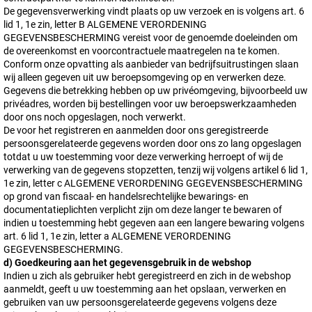
De gegevensverwerking vindt plaats op uw verzoek en is volgens art. 6
lid 1, 1e zin, letter B ALGEMENE VERORDENING
GEGEVENSBESCHERMING vereist voor de genoemde doeleinden om
de overeenkomst en voorcontractuele maatregelen na te komen.
Conform onze opvatting als aanbieder van bedrijfsuitrustingen slaan
wij alleen gegeven uit uw beroepsomgeving op en verwerken deze.
Gegevens die betrekking hebben op uw privéomgeving, bijvoorbeeld uw
privéadres, worden bij bestellingen voor uw beroepswerkzaamheden
door ons noch opgeslagen, noch verwerkt.
De voor het registreren en aanmelden door ons geregistreerde
persoonsgerelateerde gegevens worden door ons zo lang opgeslagen
totdat u uw toestemming voor deze verwerking herroept of wij de
verwerking van de gegevens stopzetten, tenzij wij volgens artikel 6 lid 1,
1e zin, letter c ALGEMENE VERORDENING GEGEVENSBESCHERMING
op grond van fiscaal- en handelsrechtelijke bewarings- en
documentatieplichten verplicht zijn om deze langer te bewaren of
indien u toestemming hebt gegeven aan een langere bewaring volgens
art. 6 lid 1, 1e zin, letter a ALGEMENE VERORDENING
GEGEVENSBESCHERMING.
d) Goedkeuring aan het gegevensgebruik in de webshop
Indien u zich als gebruiker hebt geregistreerd en zich in de webshop
aanmeldt, geeft u uw toestemming aan het opslaan, verwerken en
gebruiken van uw persoonsgerelateerde gegevens volgens deze