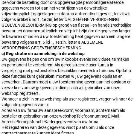
De voor de bestelling door ons opgevraagde persoonsgerelateerde
gegevens worden tot aan het verstrijken van de wettelijke
vrijwaringsplicht opgeslagen en daarna automatisch gewist, tenzij wij
volgens artikel 6 lid 1, 1e zin, letter c ALGEMENE VERORDENING
GEGEVENSBESCHERMING op grond van fiscaal- en handelsrechtelijke
bewaar- en documentatieplichten verplicht zijn om de gegevens langer
te bewaren of indien u uw toestemming hebt gegeven aan een langere
bewaring volgens art. 6 lid 1, 1e zin, letter a ALGEMENE
VERORDENING GEGEVENSBESCHERMING.
c) Registratie en aanmelding in de webshop
Uw gegevens helpen ons om uw inkoopbelevenis individueel te maken
en permanent te verbeteren. Als geregistreerde user kunt u in
vergelijking met gastbestellers beschikken over extra functies. Opdat u
deze functies kunt gebruiken, moeten wij uw gegevens opslaan en
verwerken. Daarom moet u uw toestemming geven aan het opslaan en
verwerken van uw gegevens, indien u zich als gebruiker van onze
webshop registreert.
Wanneer u zich in onze webshop als user registreert, vragen wij naar de
volgende gegevens van u:
Adres van uw firmaUw aanspreekvorm, voornaam, achternaam als
besteller en gebruiker van onze webshopTelefoonnummerE-Mail-
AdresseBeroepsfunctieKadergegevens van uw firma
Het registreren van deze gegevens vindt plaats om u als onze
contractpartner te kunnen identificeren.