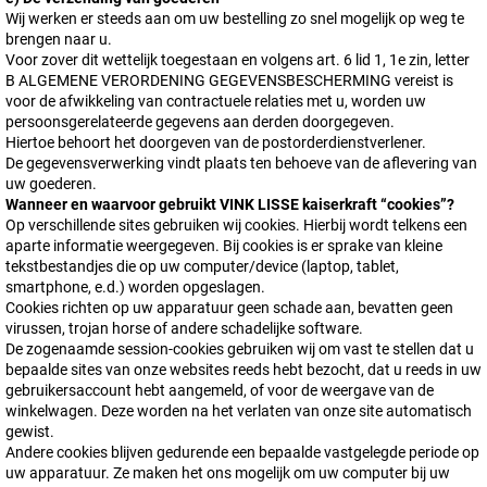
Wij werken er steeds aan om uw bestelling zo snel mogelijk op weg te
brengen naar u.
Voor zover dit wettelijk toegestaan en volgens art. 6 lid 1, 1e zin, letter
B ALGEMENE VERORDENING GEGEVENSBESCHERMING vereist is
voor de afwikkeling van contractuele relaties met u, worden uw
persoonsgerelateerde gegevens aan derden doorgegeven.
Hiertoe behoort het doorgeven van de postorderdienstverlener.
De gegevensverwerking vindt plaats ten behoeve van de aflevering van
uw goederen.
Wanneer en waarvoor gebruikt
VINK LISSE kaiserkraft
“cookies”?
Op verschillende sites gebruiken wij cookies. Hierbij wordt telkens een
aparte informatie weergegeven. Bij cookies is er sprake van kleine
tekstbestandjes die op uw computer/device (laptop, tablet,
smartphone, e.d.) worden opgeslagen.
Cookies richten op uw apparatuur geen schade aan, bevatten geen
virussen, trojan horse of andere schadelijke software.
De zogenaamde session-cookies gebruiken wij om vast te stellen dat u
bepaalde sites van onze websites reeds hebt bezocht, dat u reeds in uw
gebruikersaccount hebt aangemeld, of voor de weergave van de
winkelwagen. Deze worden na het verlaten van onze site automatisch
gewist.
Andere cookies blijven gedurende een bepaalde vastgelegde periode op
uw apparatuur. Ze maken het ons mogelijk om uw computer bij uw