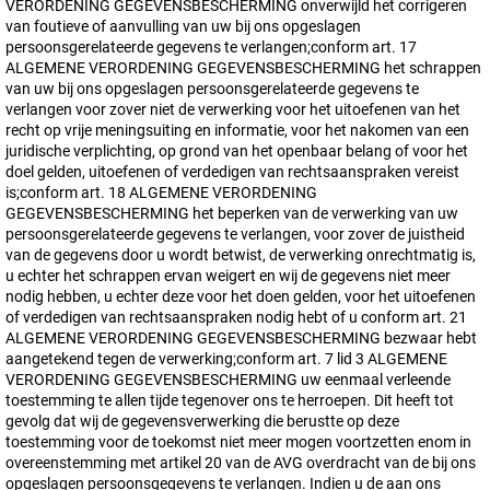
VERORDENING GEGEVENSBESCHERMING onverwijld het corrigeren
van foutieve of aanvulling van uw bij ons opgeslagen
persoonsgerelateerde gegevens te verlangen;conform art. 17
ALGEMENE VERORDENING GEGEVENSBESCHERMING het schrappen
van uw bij ons opgeslagen persoonsgerelateerde gegevens te
verlangen voor zover niet de verwerking voor het uitoefenen van het
recht op vrije meningsuiting en informatie, voor het nakomen van een
juridische verplichting, op grond van het openbaar belang of voor het
doel gelden, uitoefenen of verdedigen van rechtsaanspraken vereist
is;conform art. 18 ALGEMENE VERORDENING
GEGEVENSBESCHERMING het beperken van de verwerking van uw
persoonsgerelateerde gegevens te verlangen, voor zover de juistheid
van de gegevens door u wordt betwist, de verwerking onrechtmatig is,
u echter het schrappen ervan weigert en wij de gegevens niet meer
nodig hebben, u echter deze voor het doen gelden, voor het uitoefenen
of verdedigen van rechtsaanspraken nodig hebt of u conform art. 21
ALGEMENE VERORDENING GEGEVENSBESCHERMING bezwaar hebt
aangetekend tegen de verwerking;conform art. 7 lid 3 ALGEMENE
VERORDENING GEGEVENSBESCHERMING uw eenmaal verleende
toestemming te allen tijde tegenover ons te herroepen. Dit heeft tot
gevolg dat wij de gegevensverwerking die berustte op deze
toestemming voor de toekomst niet meer mogen voortzetten enom in
overeenstemming met artikel 20 van de AVG overdracht van de bij ons
opgeslagen persoonsgegevens te verlangen. Indien u de aan ons