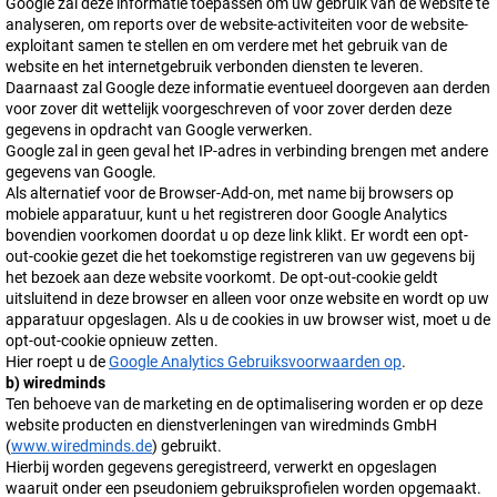
Google zal deze informatie toepassen om uw gebruik van de website te
analyseren, om reports over de website-activiteiten voor de website-
exploitant samen te stellen en om verdere met het gebruik van de
website en het internetgebruik verbonden diensten te leveren.
Daarnaast zal Google deze informatie eventueel doorgeven aan derden
voor zover dit wettelijk voorgeschreven of voor zover derden deze
gegevens in opdracht van Google verwerken.
Google zal in geen geval het IP-adres in verbinding brengen met andere
gegevens van Google.
Als alternatief voor de Browser-Add-on, met name bij browsers op
mobiele apparatuur, kunt u het registreren door Google Analytics
bovendien voorkomen doordat u op deze link klikt. Er wordt een opt-
out-cookie gezet die het toekomstige registreren van uw gegevens bij
het bezoek aan deze website voorkomt. De opt-out-cookie geldt
uitsluitend in deze browser en alleen voor onze website en wordt op uw
apparatuur opgeslagen. Als u de cookies in uw browser wist, moet u de
opt-out-cookie opnieuw zetten.
Hier roept u de
Google Analytics Gebruiksvoorwaarden op
.
b) wiredminds
Ten behoeve van de marketing en de optimalisering worden er op deze
website producten en dienstverleningen van wiredminds GmbH
(
www.wiredminds.de
) gebruikt.
Hierbij worden gegevens geregistreerd, verwerkt en opgeslagen
waaruit onder een pseudoniem gebruiksprofielen worden opgemaakt.