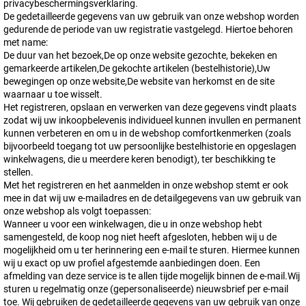
privacybeschermingsverklaring.
De gedetailleerde gegevens van uw gebruik van onze webshop worden
gedurende de periode van uw registratie vastgelegd. Hiertoe behoren
met name:
De duur van het bezoek,De op onze website gezochte, bekeken en
gemarkeerde artikelen,De gekochte artikelen (bestelhistorie),Uw
bewegingen op onze website,De website van herkomst en de site
waarnaar u toe wisselt.
Het registreren, opslaan en verwerken van deze gegevens vindt plaats
zodat wij uw inkoopbelevenis individueel kunnen invullen en permanent
kunnen verbeteren en om u in de webshop comfortkenmerken (zoals
bijvoorbeeld toegang tot uw persoonlijke bestelhistorie en opgeslagen
winkelwagens, die u meerdere keren benodigt), ter beschikking te
stellen.
Met het registreren en het aanmelden in onze webshop stemt er ook
mee in dat wij uw e-mailadres en de detailgegevens van uw gebruik van
onze webshop als volgt toepassen:
Wanneer u voor een winkelwagen, die u in onze webshop hebt
samengesteld, de koop nog niet heeft afgesloten, hebben wij u de
mogelijkheid om u ter herinnering een e-mail te sturen. Hiermee kunnen
wij u exact op uw profiel afgestemde aanbiedingen doen. Een
afmelding van deze service is te allen tijde mogelijk binnen de e-mail.Wij
sturen u regelmatig onze (gepersonaliseerde) nieuwsbrief per e-mail
toe. Wij gebruiken de gedetailleerde gegevens van uw gebruik van onze