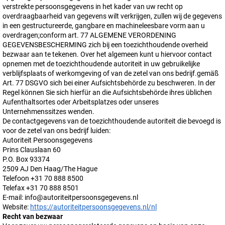
verstrekte persoonsgegevens in het kader van uw recht op
overdraagbaarheid van gegevens wilt verkrijgen, zullen wij de gegevens
in een gestructureerde, gangbare en machineleesbare vorm aan u
overdragen;conform art. 77 ALGEMENE VERORDENING
GEGEVENSBESCHERMING zich bij een toezichthoudende overheid
bezwaar aan te tekenen. Over het algemeen kunt u hiervoor contact
opnemen met de toezichthoudende autoriteit in uw gebruikelijke
verblijfsplaats of werkomgeving of van de zetel van ons bedrijf.gemäß
Art. 77 DSGVO sich bei einer Aufsichtsbehörde zu beschweren. In der
Regel können Sie sich hierfür an die Aufsichtsbehörde ihres üblichen
Aufenthaltsortes oder Arbeitsplatzes oder unseres
Unternehmenssitzes wenden.
De contactgegevens van de toezichthoudende autoriteit die bevoegd is
voor de zetel van ons bedrijf luiden:
Autoriteit Persoonsgegevens
Prins Clauslaan 60
P.O. Box 93374
2509 AJ Den Haag/The Hague
Telefoon +31 70 888 8500
Telefax +31 70 888 8501
E-mail: info@autoriteitpersoonsgegevens.nl
Website:
https://autoriteitpersoonsgegevens.nl/nl
Recht van bezwaar