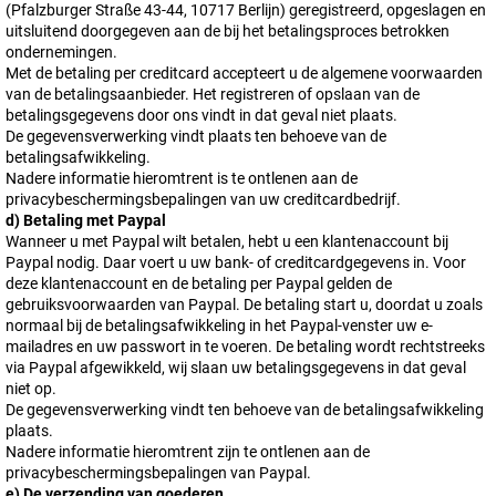
(Pfalzburger Straße 43-44, 10717 Berlijn) geregistreerd, opgeslagen en
uitsluitend doorgegeven aan de bij het betalingsproces betrokken
ondernemingen.
Met de betaling per creditcard accepteert u de algemene voorwaarden
van de betalingsaanbieder. Het registreren of opslaan van de
betalingsgegevens door ons vindt in dat geval niet plaats.
De gegevensverwerking vindt plaats ten behoeve van de
betalingsafwikkeling.
Nadere informatie hieromtrent is te ontlenen aan de
privacybeschermingsbepalingen van uw creditcardbedrijf.
d) Betaling met Paypal
Wanneer u met Paypal wilt betalen, hebt u een klantenaccount bij
Paypal nodig. Daar voert u uw bank- of creditcardgegevens in. Voor
deze klantenaccount en de betaling per Paypal gelden de
gebruiksvoorwaarden van Paypal. De betaling start u, doordat u zoals
normaal bij de betalingsafwikkeling in het Paypal-venster uw e-
mailadres en uw passwort in te voeren. De betaling wordt rechtstreeks
via Paypal afgewikkeld, wij slaan uw betalingsgegevens in dat geval
niet op.
De gegevensverwerking vindt ten behoeve van de betalingsafwikkeling
plaats.
Nadere informatie hieromtrent zijn te ontlenen aan de
privacybeschermingsbepalingen van Paypal.
e) De verzending van goederen