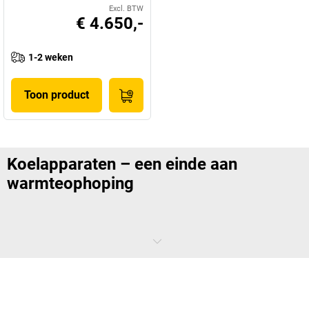
Excl. BTW
€ 4.650,-
1-2 weken
Toon product
Koelapparaten – een einde aan
warmteophoping
Koel blijven is soms makkelijker gezegd dan gedaan. Als hete lucht
zich ophoopt in werkruimtes, raken lichaam en geest snel vermoeid.
Onze mobiele airco’s voorkomen dit.