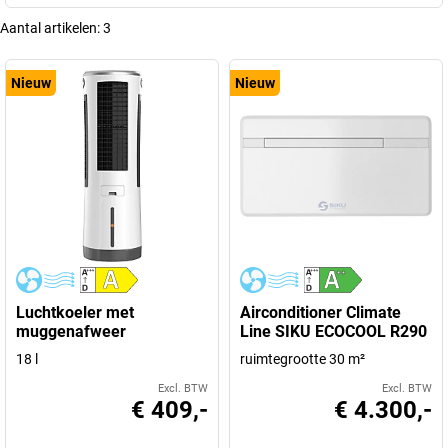
Aantal artikelen:
3
Nieuw
Nieuw
Luchtkoeler met
Airconditioner Climate
muggenafweer
Line SIKU ECOCOOL R290
18 l
ruimtegrootte 30 m²
Excl. BTW
Excl. BTW
€ 409,-
€ 4.300,-