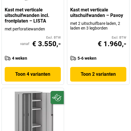
Kast met verticale
Kast met verticale
uitschuifwanden incl.
uitschuifwanden – Pavoy
frontplaten – LISTA
met 2 uitschuifbare laden, 2
laden en 3 legborden
met perforatiewanden
Excl. BTW
Excl. BTW
€ 3.550,-
€ 1.960,-
vanaf
4 weken
5-6 weken
Toon 4 varianten
Toon 2 varianten