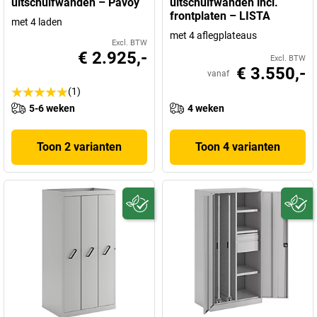
uitschuifwanden – Pavoy
uitschuifwanden incl.
frontplaten – LISTA
met 4 laden
met 4 aflegplateaus
Excl. BTW
€ 2.925,-
Excl. BTW
€ 3.550,-
vanaf
(1)
5-6 weken
4 weken
Toon 2 varianten
Toon 4 varianten