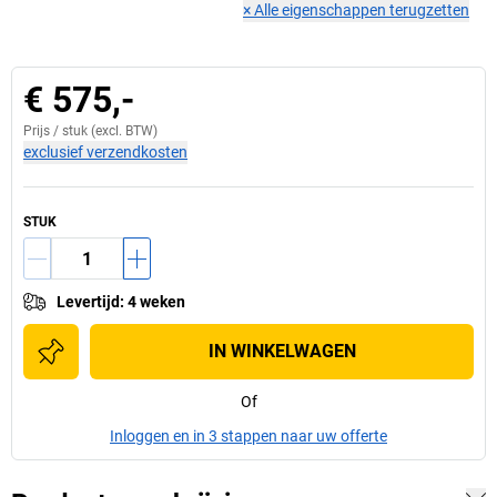
×
Alle eigenschappen terugzetten
€ 575,-
Prijs /
stuk
(excl. BTW)
exclusief verzendkosten
STUK
Levertijd
:
4 weken
IN WINKELWAGEN
Of
Inloggen en in 3 stappen naar uw offerte