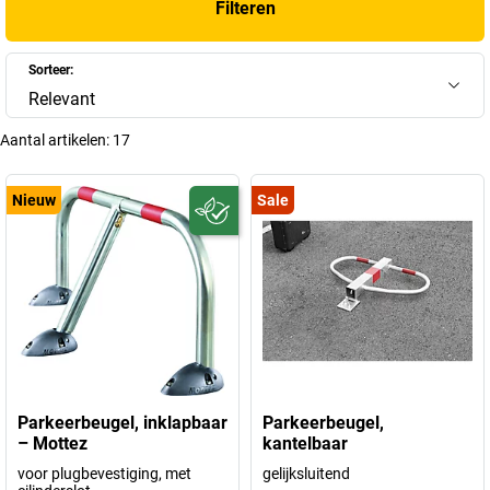
Filteren
Sorteer:
Relevant
Aantal artikelen:
17
Nieuw
Sale
Parkeerbeugel, inklapbaar
Parkeerbeugel,
– Mottez
kantelbaar
voor plugbevestiging, met
gelijksluitend