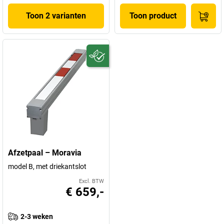
Toon 2 varianten
Toon product
Afzetpaal – Moravia
model B, met driekantslot
Excl. BTW
€ 659,-
2-3 weken