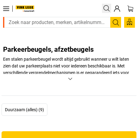
Zoeken
Parkeerbeugels, afzetbeugels
Een stalen parkeerbeugel wordt altijd gebruikt wanneer u wilt laten
zien dat uw parkeerplaats niet voor iedereen beschikbaar is. Met
verschillende vergrendelmechanismen is er gegarandeerd iets voor
uw behoeften! Zo is er bijvoorbeeld de neerklapbare parkeerbeugel.
Bekijk ons gehele assortiment hier en koop de parkeerbeugel die
perfect geschikt is voor u.
+
Meer weergeven
Duurzaam (alles) (9)