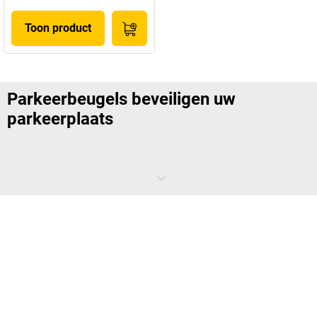
Toon product
Parkeerbeugels beveiligen uw
parkeerplaats
Of het nu voor de supermarkt of op het bedrijfsterrein is, de meeste
parkeerterreinen hebben ook gepersonaliseerde parkeerplaatsen die
gereserveerd zijn voor specifieke personen of bedrijven. Maar hoe
vaak heeft u zich geërgerd aan de persoon die weer illegaal op uw
parkeerplaats staat? Maar we hebben een oplossing. Met de
afsluitbare parkeerbeugels die te koop zijn bij
VINK LISSE kaiserkraft
hebben andere chauffeurs geen kans meer. Voor zo'n parkeerbeugel
van gegalvaniseerde stalen buizen met rode signaalstrepen staat
iedereen gegarandeerd stil. En zodat u op uw beurt uw auto
ongehinderd kunt parkeren of wegrijden, kunnen onze stalen