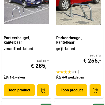
Parkeerbeugel,
Parkeerbeugel,
kantelbaar
kantelbaar
verschillend sluitend
gelijksluitend
Excl. BTW
€ 255,-
Excl. BTW
€ 285,-
(1)
1-2 weken
6-8 werkdagen
Toon product
Toon product