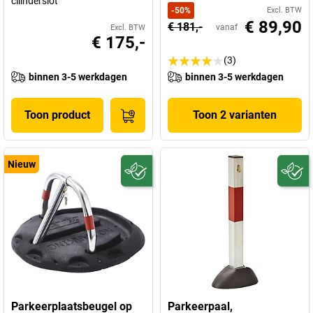
cilinderslot
-
50
%
Excl. BTW
€ 89,90
€ 181,-
vanaf
Excl. BTW
€ 175,-
(3)
binnen 3-5 werkdagen
binnen 3-5 werkdagen
Toon product
Toon 2 varianten
Nieuw
Parkeerplaatsbeugel op
Parkeerpaal,