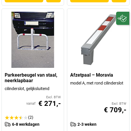
Parkeerbeugel van staal,
Afzetpaal – Moravia
neerklapbaar
model A, met rond cilinderslot
cilinderslot, gelijksluitend
Excl. BTW
€ 271,-
vanaf
Excl. BTW
€ 709,-
(2)
6-8 werkdagen
2-3 weken