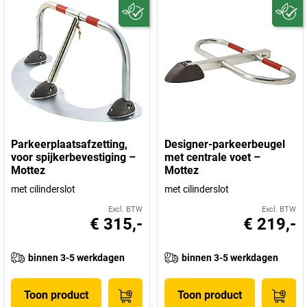
Parkeerplaatsafzetting,
Designer-parkeerbeugel
voor spijkerbevestiging –
met centrale voet –
Mottez
Mottez
met cilinderslot
met cilinderslot
Excl. BTW
Excl. BTW
€ 315,-
€ 219,-
binnen 3-5 werkdagen
binnen 3-5 werkdagen
Toon product
Toon product