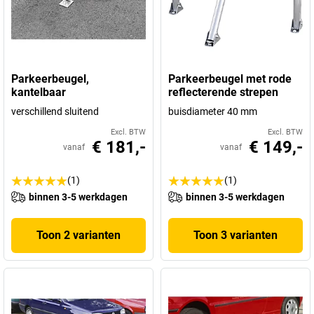
Parkeerbeugel,
Parkeerbeugel met rode
kantelbaar
reflecterende strepen
verschillend sluitend
buisdiameter 40 mm
Excl. BTW
Excl. BTW
€ 181,-
€ 149,-
vanaf
vanaf
(1)
(1)
binnen 3-5 werkdagen
binnen 3-5 werkdagen
Toon 2 varianten
Toon 3 varianten