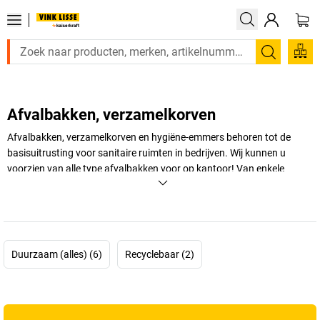
Zoeken
Afvalbakken, verzamelkorven
Afvalbakken, verzamelkorven en hygiëne-emmers behoren tot de
basisuitrusting voor sanitaire ruimten in bedrijven. Wij kunnen u
voorzien van alle type afvalbakken voor op kantoor! Van enkele
opvangbakken met open inworp tot prullenbakken met rooster,
hygiëneboxen en emmers met pushdeksel.
+
Meer weergeven
Duurzaam (alles) (6)
Recyclebaar (2)