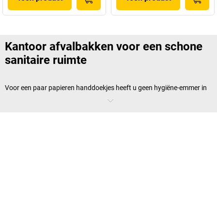
Kantoor afvalbakken voor een schone
sanitaire ruimte
Voor een paar papieren handdoekjes heeft u geen hygiëne-emmer in
uw sanitaire ruimten nodig. Ze zijn echter onmisbaar voor de
dagelijkse gang van zaken en alle gebeurtenissen. Want een schoon
bedrijf eindigt niet in de wasruimte. Afhankelijk van uw voorkeuren
vindt u een grote verscheidenheid aan afvalbakken, of het nu gaat om
cosmetische emmers met tuimeldeksel, vrijstaande afvalbakken of
afvalbakken voor aan de muur.
Wat onderscheidt afvalbakken voor de
sanitaire ruimte?