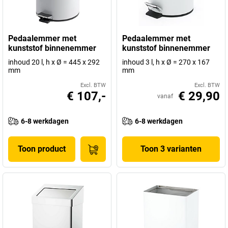
Pedaalemmer met
Pedaalemmer met
kunststof binnenemmer
kunststof binnenemmer
inhoud 20 l, h x Ø = 445 x 292
inhoud 3 l, h x Ø = 270 x 167
mm
mm
Excl. BTW
Excl. BTW
€ 107,-
€ 29,90
vanaf
6-8 werkdagen
6-8 werkdagen
Toon product
Toon 3 varianten