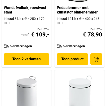
Wandafvalbak, roestvast
Pedaalemmer met
staal
kunststof binnenemmer
inhoud 3 l, h x Ø = 250 x 170
inhoud 12 l, h x Ø = 400 x 248
mm
mm
Excl. BTW
Excl. BTW
€ 109,-
€ 78,90
vanaf
6-8 werkdagen
6-8 werkdagen
Toon 2 varianten
Toon product