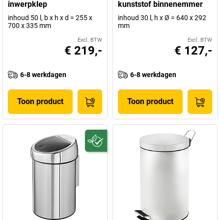
inwerpklep
kunststof binnenemmer
inhoud 50 l, b x h x d = 255 x
inhoud 30 l, h x Ø = 640 x 292
700 x 335 mm
mm
Excl. BTW
Excl. BTW
€ 219,-
€ 127,-
6-8 werkdagen
6-8 werkdagen
Toon product
Toon product