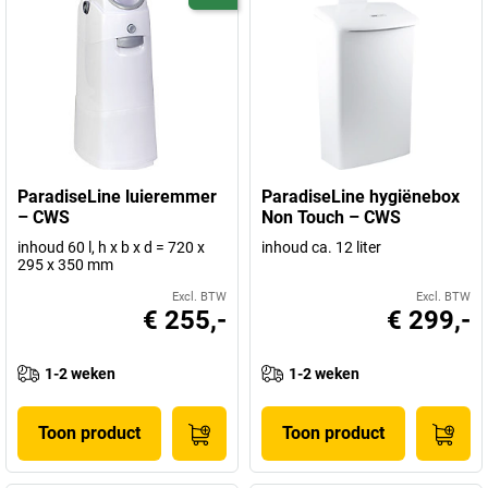
ParadiseLine luieremmer
ParadiseLine hygiënebox
– CWS
Non Touch – CWS
inhoud 60 l, h x b x d = 720 x
inhoud ca. 12 liter
295 x 350 mm
Excl. BTW
Excl. BTW
€ 255,-
€ 299,-
1-2 weken
1-2 weken
Toon product
Toon product