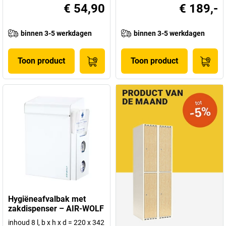
€ 54,90
€ 189,-
binnen 3-5 werkdagen
binnen 3-5 werkdagen
Toon product
Toon product
Hygiëneafvalbak met
zakdispenser – AIR-WOLF
inhoud 8 l, b x h x d = 220 x 342