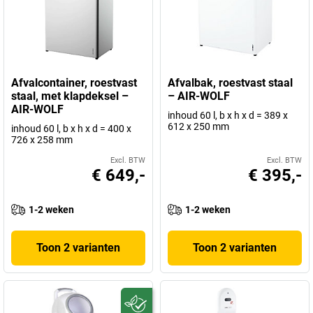
Afvalcontainer, roestvast
Afvalbak, roestvast staal
staal, met klapdeksel –
– AIR-WOLF
AIR-WOLF
inhoud 60 l, b x h x d = 389 x
612 x 250 mm
inhoud 60 l, b x h x d = 400 x
726 x 258 mm
Excl. BTW
Excl. BTW
€ 649,-
€ 395,-
1-2 weken
1-2 weken
Toon 2 varianten
Toon 2 varianten