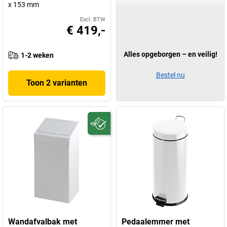
x 153 mm
Excl. BTW
€ 419,-
Alles opgeborgen – en veilig!
1-2 weken
Bestel nu
Toon 2 varianten
Wandafvalbak met
Pedaalemmer met