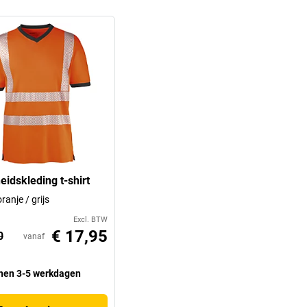
eidskleding t-shirt
oranje / grijs
Excl. BTW
€ 17,95
0
vanaf
nen 3-5 werkdagen