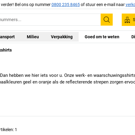
g verder! Bel ons op nummer
0800 235 8465
of stuur een e-mail naar
verk
S
Zoeken
ansport
Milieu
Verpakking
Goed om te weten
D
shirts
n hebben we hier iets voor u. Onze werk- en waarschuwingsshirts 
naalkleuren geel en oranje als de reflecterende strepen zorgen ervoo
rtikelen:
1