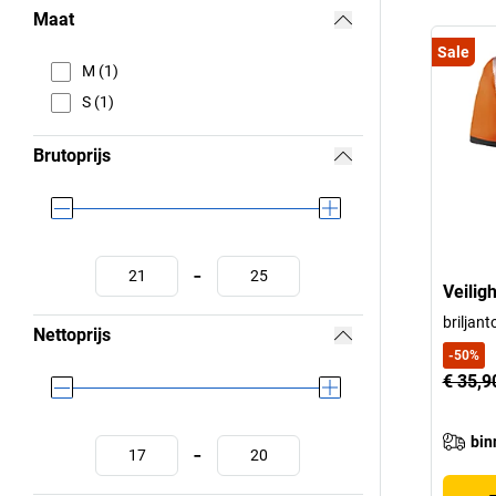
Maat
Sale
M (1)
S (1)
Brutoprijs
-
Veiligh
briljant
Nettoprijs
-
50
%
€ 35,9
bin
-