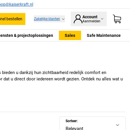
oop@kaiserkraft.nl
Account
nel bestellen
Zakelijke klanten
Aanmelden
iensten & projectoplossingen
Sales
Safe Maintenance
bieden u dankzij hun zichtbaarheid redelijk comfort en
r dat u direct door iedereen wordt gezien. Ontdek nu alles wat u
Sorteer:
Relevant