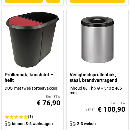
Prullenbak, kunststof –
Veiligheidsprullenbak,
helit
staal, brandvertragend
DUO, met twee sorteervakken
inhoud 80 l, h x Ø = 540 x 465
mm
Excl. BTW
€ 76,90
Excl. BTW
€ 100,90
vanaf
(1)
binnen 3-5 werkdagen
2-3 weken