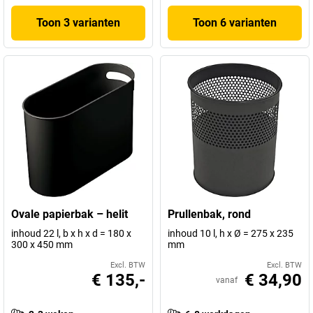
Toon 3 varianten
Toon 6 varianten
Ovale papierbak – helit
Prullenbak, rond
inhoud 22 l, b x h x d = 180 x
inhoud 10 l, h x Ø = 275 x 235
300 x 450 mm
mm
Excl. BTW
Excl. BTW
€ 135,-
€ 34,90
vanaf