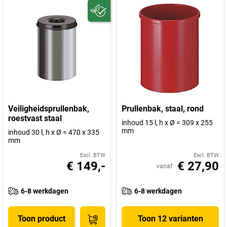
Veiligheidsprullenbak,
Prullenbak, staal, rond
roestvast staal
inhoud 15 l, h x Ø = 309 x 255
mm
inhoud 30 l, h x Ø = 470 x 335
mm
Excl. BTW
Excl. BTW
€ 149,-
€ 27,90
vanaf
6-8 werkdagen
6-8 werkdagen
Toon product
Toon 12 varianten