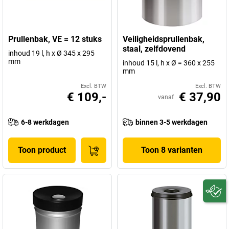
Prullenbak, VE = 12 stuks
Veiligheidsprullenbak,
staal, zelfdovend
inhoud 19 l, h x Ø 345 x 295
mm
inhoud 15 l, h x Ø = 360 x 255
mm
Excl. BTW
Excl. BTW
€ 109,-
€ 37,90
vanaf
6-8 werkdagen
binnen 3-5 werkdagen
Toon product
Toon 8 varianten