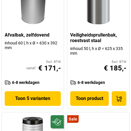
Afvalbak, zelfdovend
Veiligheidsprullenbak,
roestvast staal
inhoud 60 l, h x Ø = 630 x 392
mm
inhoud 50 l, h x Ø = 625 x 335
mm
Excl. BTW
Excl. BTW
€ 171,-
€ 185,-
vanaf
6-8 werkdagen
6-8 werkdagen
Toon 5 varianten
Toon product
Sale