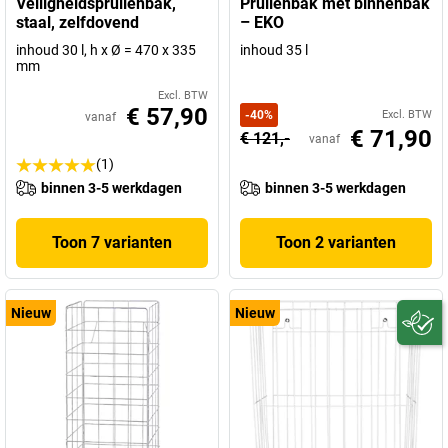
Veiligheidsprullenbak,
Prullenbak met binnenbak
staal, zelfdovend
– EKO
inhoud 30 l, h x Ø = 470 x 335
inhoud 35 l
mm
Excl. BTW
€ 57,90
-
40
%
Excl. BTW
vanaf
€ 71,90
€ 121,-
vanaf
(1)
binnen 3-5 werkdagen
binnen 3-5 werkdagen
Toon 7 varianten
Toon 2 varianten
Nieuw
Nieuw