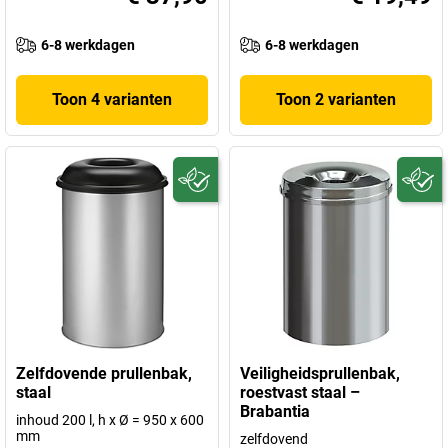
6-8 werkdagen
6-8 werkdagen
Toon 4 varianten
Toon 2 varianten
Zelfdovende prullenbak,
Veiligheidsprullenbak,
staal
roestvast staal –
Brabantia
inhoud 200 l, h x Ø = 950 x 600
mm
zelfdovend