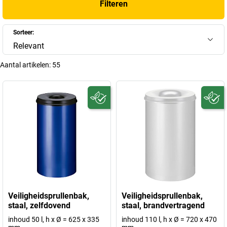
Filteren
Sorteer:
Relevant
Aantal artikelen:
55
Veiligheidsprullenbak,
Veiligheidsprullenbak,
staal, zelfdovend
staal, brandvertragend
inhoud 50 l, h x Ø = 625 x 335
inhoud 110 l, h x Ø = 720 x 470