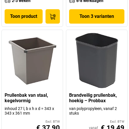
2-3 weken
6-8 werkdagen
Toon product
Toon 3 varianten
Prullenbak van staal,
Brandveilig prullenbak,
kegelvormig
hoekig – Probbax
inhoud 27 l, b x h x d = 343 x
van polypropyleen, vanaf 2
343 x 361 mm
stuks
Excl. BTW
Excl. BTW
€ 37,90
€ 19,49
vanaf