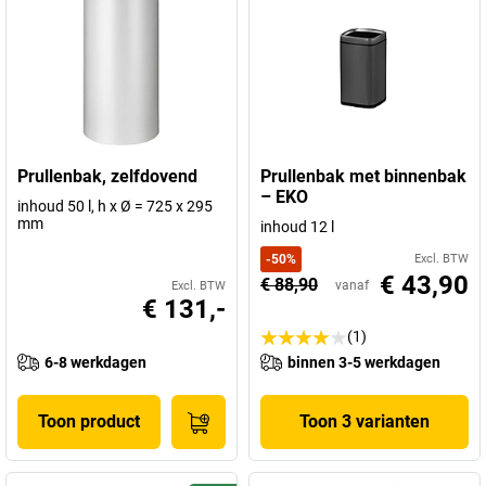
Prullenbak, zelfdovend
Prullenbak met binnenbak
– EKO
inhoud 50 l, h x Ø = 725 x 295
mm
inhoud 12 l
-
50
%
Excl. BTW
€ 43,90
€ 88,90
vanaf
Excl. BTW
€ 131,-
(1)
6-8 werkdagen
binnen 3-5 werkdagen
Toon product
Toon 3 varianten