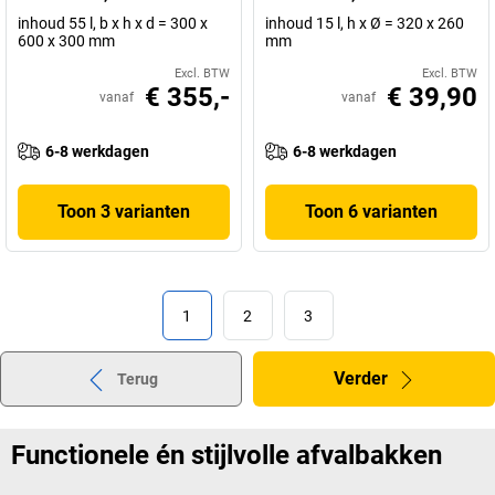
inhoud 55 l, b x h x d = 300 x
inhoud 15 l, h x Ø = 320 x 260
600 x 300 mm
mm
Excl. BTW
Excl. BTW
€ 355,-
€ 39,90
vanaf
vanaf
6-8 werkdagen
6-8 werkdagen
Toon 3 varianten
Toon 6 varianten
1
2
3
Verder
Terug
Functionele én stijlvolle afvalbakken