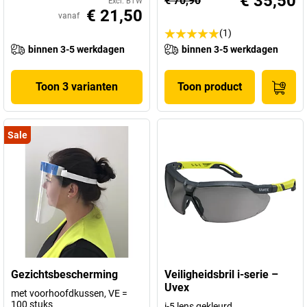
€ 35,50
€ 70,90
Excl. BTW
€ 21,50
vanaf
(1)
binnen 3-5 werkdagen
binnen 3-5 werkdagen
Toon 3 varianten
Toon product
Sale
Gezichtsbescherming
Veiligheidsbril i-serie –
Uvex
met voorhoofdkussen, VE =
100 stuks
i-5 lens gekleurd