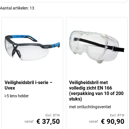
Aantal artikelen:
13
Veiligheidsbril i-serie –
Veiligheidsbril met
Uvex
volledig zicht EN 166
(verpakking van 10 of 200
i-5 lens helder
stuks)
met ontluchtingsventiel
Excl. BTW
Excl. BTW
€ 37,50
€ 90,90
vanaf
vanaf