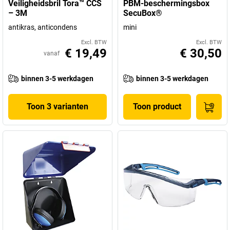
Veiligheidsbril Tora™ CCS
PBM-beschermingsbox
– 3M
SecuBox®
antikras, anticondens
mini
Excl. BTW
Excl. BTW
€ 19,49
€ 30,50
vanaf
binnen 3-5 werkdagen
binnen 3-5 werkdagen
Toon 3 varianten
Toon product