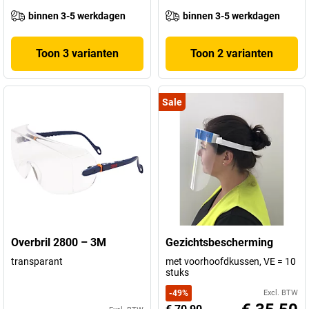
binnen 3-5 werkdagen
binnen 3-5 werkdagen
Toon 3 varianten
Toon 2 varianten
Sale
Overbril 2800 – 3M
Gezichtsbescherming
transparant
met voorhoofdkussen, VE = 10
stuks
-
49
%
Excl. BTW