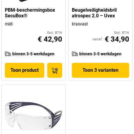
PBM-beschermingsbox
Beugelveiligheidsbril
SecuBox®
atrospec 2.0 – Uvex
midi
krasvast
Excl. BTW
Excl. BTW
€ 42,90
€ 34,90
vanaf
binnen 3-5 werkdagen
binnen 3-5 werkdagen
Toon product
Toon 3 varianten