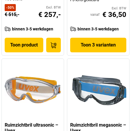
-
50
%
Excl. BTW
Excl. BTW
€ 257,-
€ 36,50
€ 515,-
vanaf
binnen 3-5 werkdagen
binnen 3-5 werkdagen
Toon product
Toon 3 varianten
Ruimzichtbril ultrasonic –
Ruimzichtbril megasonic –
Uvex
Uvex