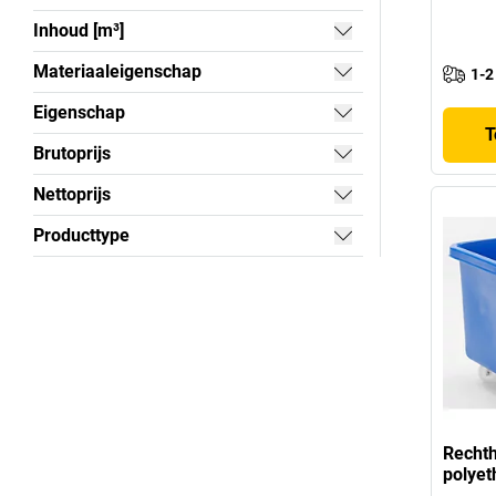
Inhoud [m³]
Materiaaleigenschap
1-2
Eigenschap
T
Brutoprijs
Nettoprijs
Producttype
Rechth
polyet