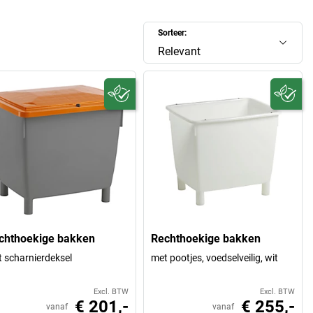
Sorteer:
Relevant
chthoekige bakken
Rechthoekige bakken
 scharnierdeksel
met pootjes, voedselveilig, wit
Excl. BTW
Excl. BTW
€ 201,-
€ 255,-
vanaf
vanaf