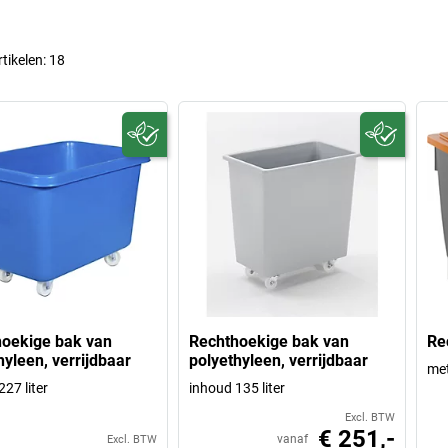
rtikelen:
18
oekige bak van
Rechthoekige bak van
Re
hyleen, verrijdbaar
polyethyleen, verrijdbaar
met
27 liter
inhoud 135 liter
Excl. BTW
€ 251,-
vanaf
Excl. BTW