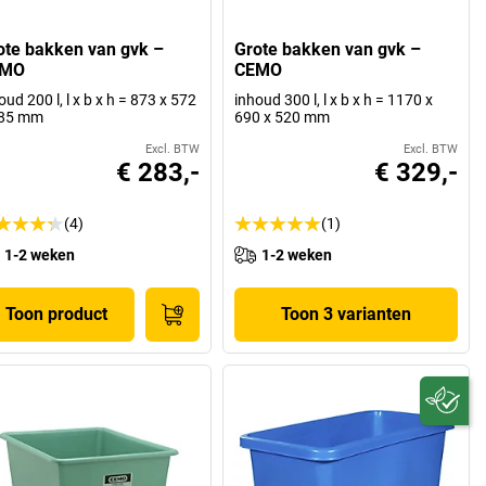
ote bakken van gvk –
Grote bakken van gvk –
EMO
CEMO
oud 200 l, l x b x h = 873 x 572
inhoud 300 l, l x b x h = 1170 x
585 mm
690 x 520 mm
Excl. BTW
Excl. BTW
€ 283,-
€ 329,-
(4)
(1)
1-2 weken
1-2 weken
Toon product
Toon 3 varianten