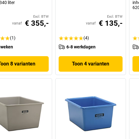
40 liter
inh
62
Excl. BTW
Excl. BTW
€ 355,-
€ 135,-
vanaf
vanaf
(1)
(4)
 weken
6-8 werkdagen
Toon 8 varianten
Toon 4 varianten