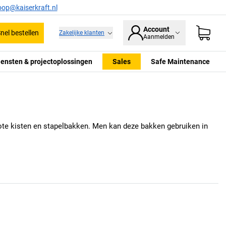
oop@kaiserkraft.nl
Account
nel bestellen
Zakelijke klanten
Aanmelden
iensten & projectoplossingen
Sales
Safe Maintenance
ote kisten en stapelbakken. Men kan deze bakken gebruiken in