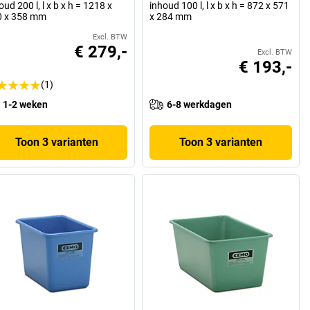
oud 200 l, l x b x h = 1218 x
inhoud 100 l, l x b x h = 872 x 571
0 x 358 mm
x 284 mm
Excl. BTW
€ 279,-
Excl. BTW
€ 193,-
(1)
1-2 weken
6-8 werkdagen
Toon 3 varianten
Toon 3 varianten