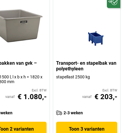
bakken van gvk –
Transport- en stapelbak van
polyethyleen
500 l, l x b x h = 1820 x
stapellast 2500 kg
 800 mm
Excl. BTW
Excl. BTW
€ 1.080,-
€ 203,-
vanaf
vanaf
 weken
2-3 weken
Toon 2 varianten
Toon 3 varianten