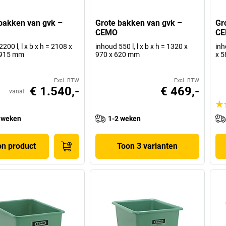
bakken van gvk –
Grote bakken van gvk –
Gr
CEMO
C
200 l, l x b x h = 2108 x
inhoud 550 l, l x b x h = 1320 x
inh
 915 mm
970 x 620 mm
x 
Excl. BTW
Excl. BTW
€ 1.540,-
€ 469,-
vanaf
 weken
1-2 weken
on product
Toon 3 varianten