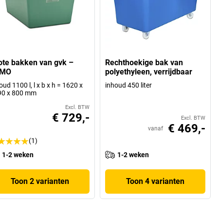
ote bakken van gvk –
Rechthoekige bak van
EMO
polyethyleen, verrijdbaar
oud 1100 l, l x b x h = 1620 x
inhoud 450 liter
90 x 800 mm
Excl. BTW
€ 729,-
Excl. BTW
€ 469,-
vanaf
(1)
1-2 weken
1-2 weken
Toon 2 varianten
Toon 4 varianten