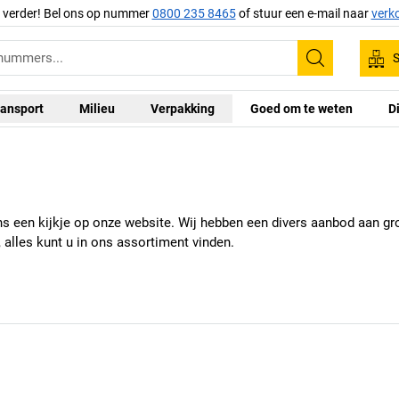
g verder! Bel ons op nummer
0800 235 8465
of stuur een e-mail naar
verk
S
Zoeken
ansport
Milieu
Verpakking
Goed om te weten
D
s een kijkje op onze website. Wij hebben een divers aanbod aan gr
 alles kunt u in ons assortiment vinden.