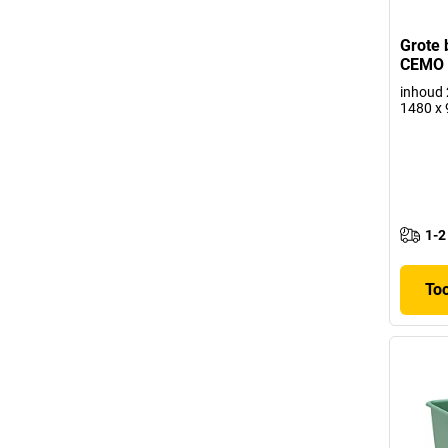
Grote 
CEMO
inhoud 2
1480 x
1-2
To