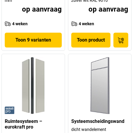
mm
zuiver wit RAL 9010
op aanvraag
op aanvraag
4 weken
4 weken
Toon 9 varianten
Toon product
Ruimtesysteem –
Systeemscheidingswand
eurokraft pro
dicht wandelement