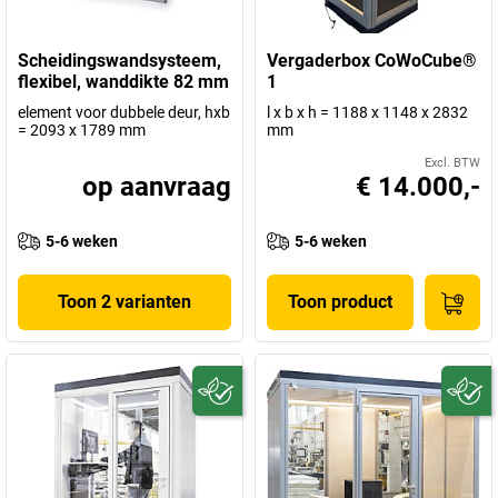
Scheidingswandsysteem,
Vergaderbox CoWoCube®
flexibel, wanddikte 82 mm
1
element voor dubbele deur, hxb
l x b x h = 1188 x 1148 x 2832
= 2093 x 1789 mm
mm
Excl. BTW
op aanvraag
€ 14.000,-
5-6 weken
5-6 weken
Toon 2 varianten
Toon product