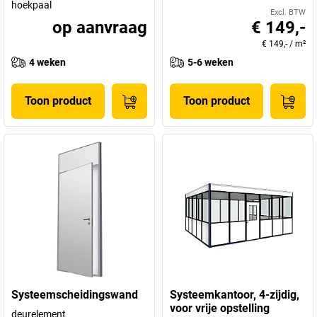
hoekpaal
Excl. BTW
op aanvraag
€ 149,-
€ 149,-
/
m²
4 weken
5-6 weken
Toon product
Toon product
Systeemscheidingswand
Systeemkantoor, 4-zijdig,
voor vrije opstelling
deurelement