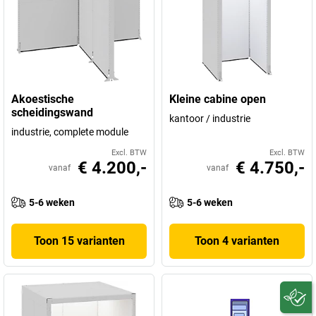
Akoestische
Kleine cabine open
scheidingswand
kantoor / industrie
industrie, complete module
Excl. BTW
Excl. BTW
€ 4.200,-
€ 4.750,-
vanaf
vanaf
5-6 weken
5-6 weken
Toon 15 varianten
Toon 4 varianten