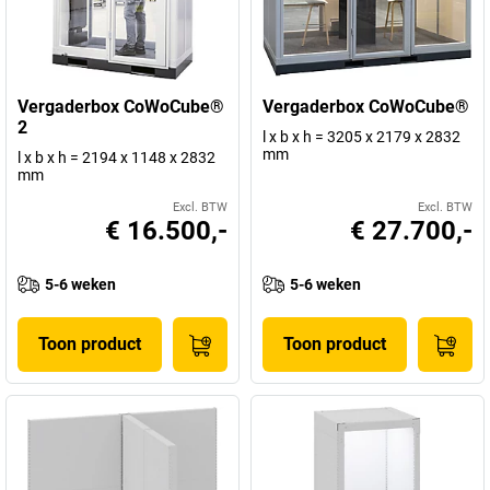
Vergaderbox CoWoCube®
Vergaderbox CoWoCube®
2
l x b x h = 3205 x 2179 x 2832
mm
l x b x h = 2194 x 1148 x 2832
mm
Excl. BTW
Excl. BTW
€ 16.500,-
€ 27.700,-
5-6 weken
5-6 weken
Toon product
Toon product