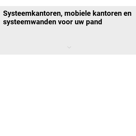
Systeemkantoren, mobiele kantoren en
systeemwanden voor uw pand
Systeemkantoren, mobiele kantoren en systeemwanden kunnen
handig zijn voor uw bedrijfspand. Met een systeemkantoor creëert u
gemakkelijk een extra werk- of opslagruimte in bijvoorbeeld een
magazijn of productiehal. Deze systeemkantoren zijn geluidswerend
en beschermen werknemers daarbinnen ook tegen stof. Mobiele
kantoren zijn kleine kantoren die je gemakkelijk kunt verplaatsen
binnen uw pand. Met systeemwanden zorg je ervoor dat bureaus
gescheiden kunnen worden, zodat mensen in concentratie kunnen
werken. Onze systeemkantoren zijn een onderdeel van een nog groter
assortiment aan aanpassingen in uw bedrijf. Ontdek de diverse
systeemkantoren, mobiele kantoren en systeemwanden in ons
aanbod en vind passende items voor in uw pand.