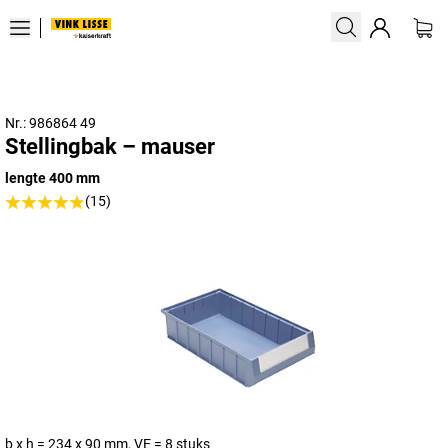
Nr.: 986864 49
Stellingbak – mauser
lengte 400 mm
(15)
b x h = 234 x 90 mm, VE = 8 stuks