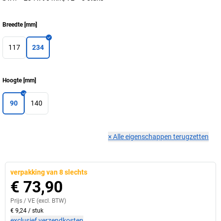
Breedte
[
mm
]
117
234
Hoogte
[
mm
]
90
140
×
Alle eigenschappen terugzetten
verpakking van 8 slechts
€ 73,90
Prijs /
VE
(excl. BTW)
€ 9,24
/
stuk
exclusief verzendkosten