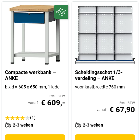
Compacte werkbank –
Scheidingsschot 1/3-
ANKE
verdeling – ANKE
b x d = 605 x 650 mm, 1 lade
voor kastbreedte 760 mm
Excl. BTW
€ 609,-
vanaf
Excl. BTW
€ 67,90
vanaf
(1)
2-3 weken
2-3 weken