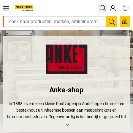
Zoeken
Anke-shop
In 1888 leverde een kleine houtzagerij in Andelfingen timmer- en
bestekhout uit inheemse bossen aan meubelmakers en
timmermansbedrijven. Tegenwoordig is het bedrijf uitgegroeid tot
een grote onderneming, die innovatieve producten van
beukenhout en plaatstaal maakt. Het gebruikte hout komt