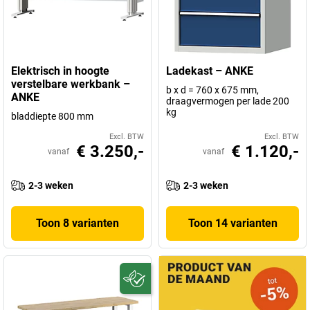
Elektrisch in hoogte
Ladekast – ANKE
verstelbare werkbank –
b x d = 760 x 675 mm,
ANKE
draagvermogen per lade 200
kg
bladdiepte 800 mm
Excl. BTW
Excl. BTW
€ 3.250,-
€ 1.120,-
vanaf
vanaf
2-3 weken
2-3 weken
Toon 8 varianten
Toon 14 varianten