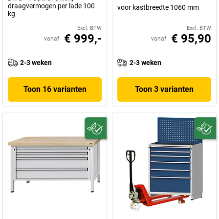
draagvermogen per lade 100
voor kastbreedte 1060 mm
kg
Excl. BTW
Excl. BTW
€ 999,-
€ 95,90
vanaf
vanaf
2-3 weken
2-3 weken
Toon 16 varianten
Toon 3 varianten