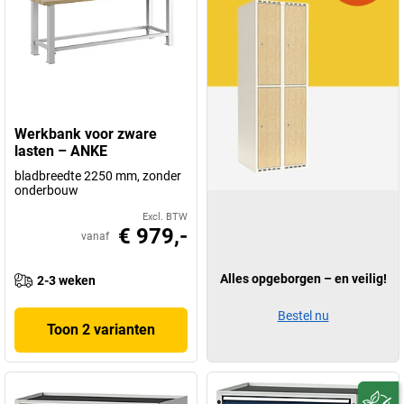
Werkbank voor zware
lasten – ANKE
bladbreedte 2250 mm, zonder
onderbouw
Excl. BTW
€ 979,-
vanaf
Alles opgeborgen – en veilig!
2-3 weken
Bestel nu
Toon 2 varianten