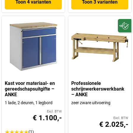
Toon 4 varianten
Toon 3 varianten
Kast voor materiaal- en
Professionele
gereedschapsuitgifte –
schrijnwerkerswerkbank
ANKE
– ANKE
1 lade, 2 deuren, 1 legbord
zeer zware uitvoering
Excl. BTW
€ 1.100,-
Excl. BTW
€ 2.025,-
(1)