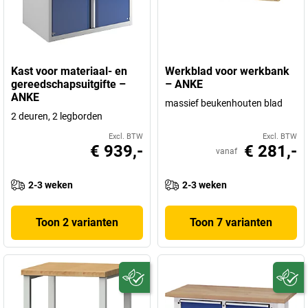
Kast voor materiaal- en
Werkblad voor werkbank
gereedschapsuitgifte –
– ANKE
ANKE
massief beukenhouten blad
2 deuren, 2 legborden
Excl. BTW
Excl. BTW
€ 939,-
€ 281,-
vanaf
2-3 weken
2-3 weken
Toon 2 varianten
Toon 7 varianten