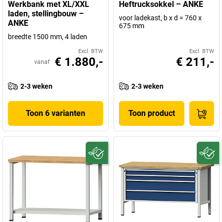
Werkbank met XL/XXL
Heftrucksokkel – ANKE
laden, stellingbouw –
voor ladekast, b x d = 760 x
ANKE
675 mm
breedte 1500 mm, 4 laden
Excl. BTW
Excl. BTW
€ 1.880,-
€ 211,-
vanaf
2-3 weken
2-3 weken
Toon 6 varianten
Toon product