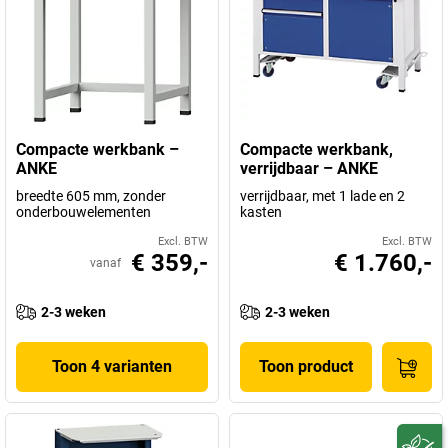
Compacte werkbank –
Compacte werkbank,
ANKE
verrijdbaar – ANKE
breedte 605 mm, zonder
verrijdbaar, met 1 lade en 2
onderbouwelementen
kasten
Excl. BTW
Excl. BTW
€ 359,-
€ 1.760,-
vanaf
2-3 weken
2-3 weken
Toon 4 varianten
Toon product