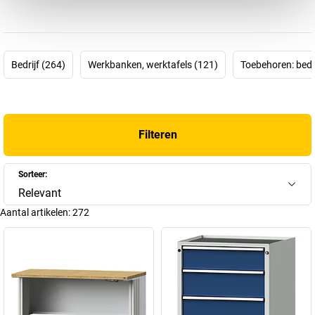
uitsluitend uit gecertificeerd bosbeheer en, zowel toen als nu, uit
de directe omgeving van het bedrijf. Zo ontstaan duurzame
werktafels en werkbanken van de hoogste kwaliteit. Natuurlijk
wordt het milieu daarbij beschermd. De hoogste kwaliteit betekent
Bedrijf (264)
Werkbanken, werktafels (121)
Toebehoren: bedri
dat de houten werkbladen extreem belastbaar zijn en door een tot
nog toe unieke profielgeometrie stabieler zijn dan modellen van
andere fabrikanten. Daarom passen de werkbanken van Anke
uitstekend in ons assortiment en ook in uw bedrijf.
Filteren
Sorteer:
Relevant
Aantal artikelen:
272