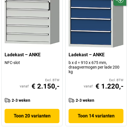
Ladekast – ANKE
Ladekast – ANKE
NFC-slot
b x d = 910 x 675 mm,
draagvermogen per lade 200
kg
Excl. BTW
Excl. BTW
€ 2.150,-
€ 1.220,-
vanaf
vanaf
2-3 weken
2-3 weken
Toon 20 varianten
Toon 14 varianten