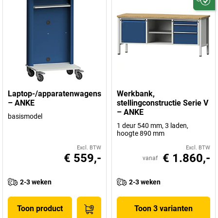
Laptop-/apparatenwagens
Werkbank,
– ANKE
stellingconstructie Serie V
– ANKE
basismodel
1 deur 540 mm, 3 laden,
hoogte 890 mm
Excl. BTW
Excl. BTW
€ 559,-
€ 1.860,-
vanaf
2-3 weken
2-3 weken
Toon product
Toon 3 varianten