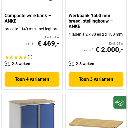
Compacte werkbank –
Werkbank 1500 mm
ANKE
breed, stellingbouw –
ANKE
breedte 1140 mm, met legbord
4 laden à 2 x 90 en 2 x 180 mm
Excl. BTW
€ 469,-
vanaf
Excl. BTW
€ 2.000,-
vanaf
(1)
2-3 weken
2-3 weken
Toon 4 varianten
Toon 3 varianten