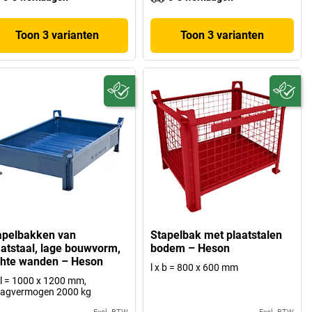
Toon 3 varianten
Toon 3 varianten
apelbakken van
Stapelbak met plaatstalen
aatstaal, lage bouwvorm,
bodem – Heson
chte wanden – Heson
l x b = 800 x 600 mm
 l = 1000 x 1200 mm,
aagvermogen 2000 kg