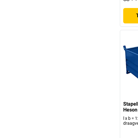
Stapel
Heson
l x b =
draagv