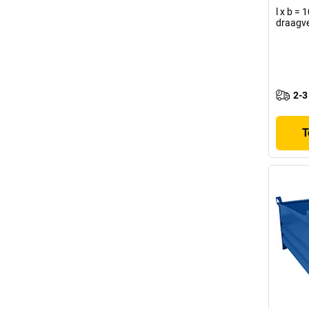
l x b =
draagv
2-3
T