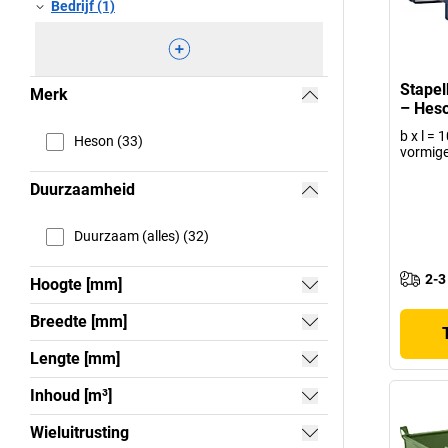
Bedrijf (1)
Stapel
Merk
– Hes
b x l =
Heson (33)
vormige
Duurzaamheid
Duurzaam (alles) (32)
2-3
Hoogte [mm]
Breedte [mm]
Lengte [mm]
Inhoud [m³]
Wieluitrusting