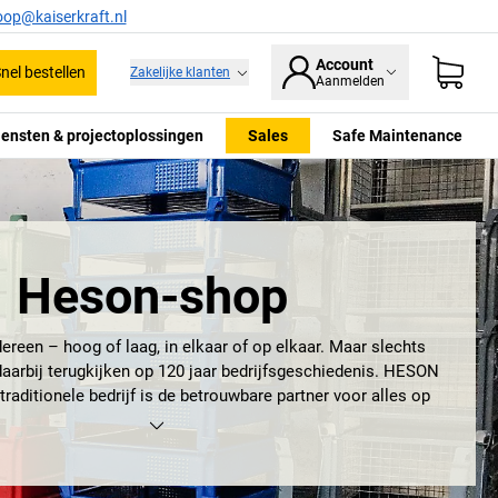
oop@kaiserkraft.nl
Account
nel bestellen
Zakelijke klanten
Aanmelden
iensten & projectoplossingen
Sales
Safe Maintenance
Heson-shop
ereen – hoog of laag, in elkaar of op elkaar. Maar slechts
aarbij terugkijken op 120 jaar bedrijfsgeschiedenis. HESON
traditionele bedrijf is de betrouwbare partner voor alles op
 professioneel stapelen. Ontdek bijvoorbeeld de stevige
plaatstaal met sleeplatten. Of de
stapelbakken voor zware
mige poten. Of stapelbakken met uitschepopening of lage
n natuurlijk niet te vergeten de stapelbakken met dichte