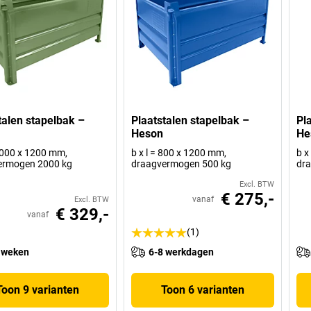
talen stapelbak –
Plaatstalen stapelbak –
Pl
Heson
He
 1000 x 1200 mm,
b x l = 800 x 1200 mm,
b x
ermogen 2000 kg
draagvermogen 500 kg
dr
Excl. BTW
€ 275,-
vanaf
Excl. BTW
€ 329,-
vanaf
(1)
 weken
6-8 werkdagen
Toon 9 varianten
Toon 6 varianten