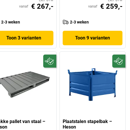
Excl. BTW
Excl. BTW
€ 267,-
€ 259,-
vanaf
vanaf
2-3 weken
2-3 weken
Toon 3 varianten
Toon 9 varianten
kke pallet van staal –
Plaatstalen stapelbak –
son
Heson