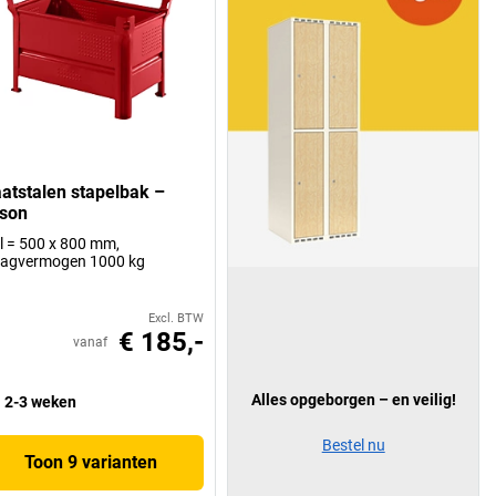
aatstalen stapelbak –
son
 l = 500 x 800 mm,
aagvermogen 1000 kg
Excl. BTW
€ 185,-
vanaf
Alles opgeborgen – en veilig!
2-3 weken
Bestel nu
Toon 9 varianten