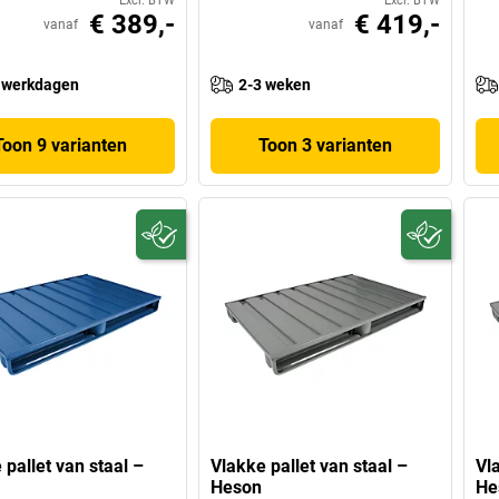
Excl. BTW
Excl. BTW
€ 389,-
€ 419,-
vanaf
vanaf
 werkdagen
2-3 weken
Toon 9 varianten
Toon 3 varianten
 pallet van staal –
Vlakke pallet van staal –
Vla
Heson
He