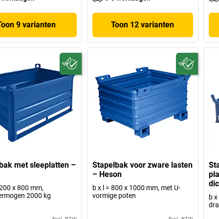
Toon 9 varianten
Toon 12 varianten
bak met sleeplatten –
Stapelbak voor zware lasten
St
– Heson
pl
di
 1200 x 800 mm,
b x l = 800 x 1000 mm, met U-
ermogen 2000 kg
vormige poten
b x
dr