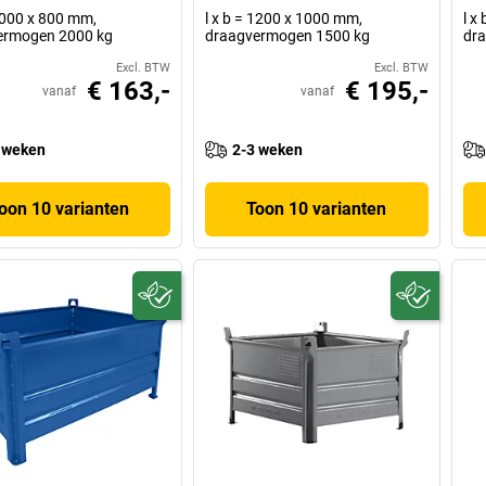
 1000 x 800 mm,
l x b = 1200 x 1000 mm,
l x
ermogen 2000 kg
draagvermogen 1500 kg
dr
Excl. BTW
Excl. BTW
€ 163,-
€ 195,-
vanaf
vanaf
 weken
2-3 weken
oon 10 varianten
Toon 10 varianten