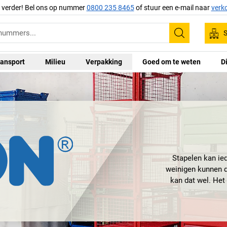
g verder! Bel ons op nummer
0800 235 8465
of stuur een e-mail naar
verk
S
Zoeken
ansport
Milieu
Verpakking
Goed om te weten
D
Stapelen kan ied
weinigen kunnen d
kan dat wel. Het 
het gebied van
stapelbakken
van 
lasten
met U-vor
stapelbakken. E