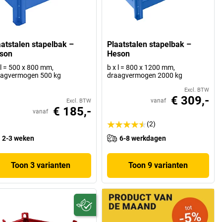
aatstalen stapelbak –
Plaatstalen stapelbak –
son
Heson
 l = 500 x 800 mm,
b x l = 800 x 1200 mm,
aagvermogen 500 kg
draagvermogen 2000 kg
Excl. BTW
€ 309,-
vanaf
Excl. BTW
€ 185,-
vanaf
(2)
2-3 weken
6-8 werkdagen
Toon 3 varianten
Toon 9 varianten