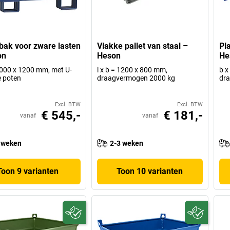
bak voor zware lasten
Vlakke pallet van staal –
Pl
on
Heson
He
 1000 x 1200 mm, met U-
l x b = 1200 x 800 mm,
b x
 poten
draagvermogen 2000 kg
dr
Excl. BTW
Excl. BTW
€ 545,-
€ 181,-
vanaf
vanaf
 weken
2-3 weken
Toon 9 varianten
Toon 10 varianten