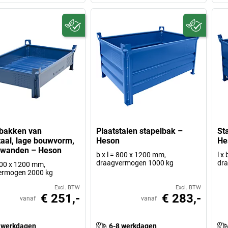
lbakken van
Plaatstalen stapelbak –
St
taal, lage bouwvorm,
Heson
He
 wanden – Heson
b x l = 800 x 1200 mm,
l x
draagvermogen 1000 kg
dr
 800 x 1200 mm,
ermogen 2000 kg
Excl. BTW
Excl. BTW
€ 251,-
€ 283,-
vanaf
vanaf
 werkdagen
6-8 werkdagen