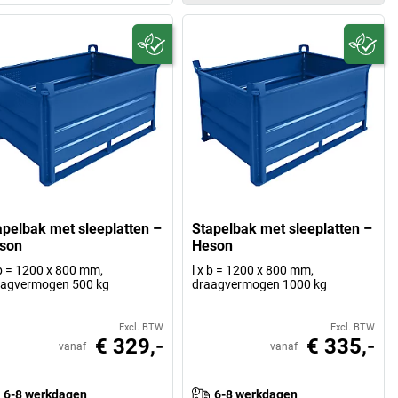
apelbak met sleeplatten –
Stapelbak met sleeplatten –
son
Heson
 b = 1200 x 800 mm,
l x b = 1200 x 800 mm,
aagvermogen 500 kg
draagvermogen 1000 kg
Excl. BTW
Excl. BTW
€ 329,-
€ 335,-
vanaf
vanaf
6-8 werkdagen
6-8 werkdagen