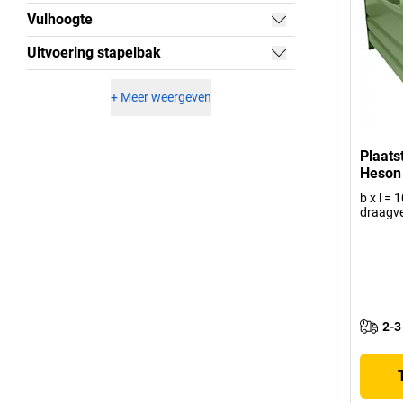
Vulhoogte
Uitvoering stapelbak
+
Meer weergeven
Plaats
Heson
b x l =
draagv
2-3