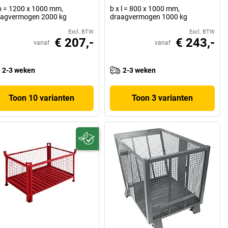
 b = 1200 x 1000 mm,
b x l = 800 x 1000 mm,
aagvermogen 2000 kg
draagvermogen 1000 kg
Excl. BTW
Excl. BTW
€ 207,-
€ 243,-
vanaf
vanaf
2-3 weken
2-3 weken
Toon 10 varianten
Toon 3 varianten