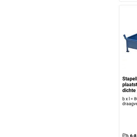
Stape
plaats
dichte
b x l =
draagv
6-8