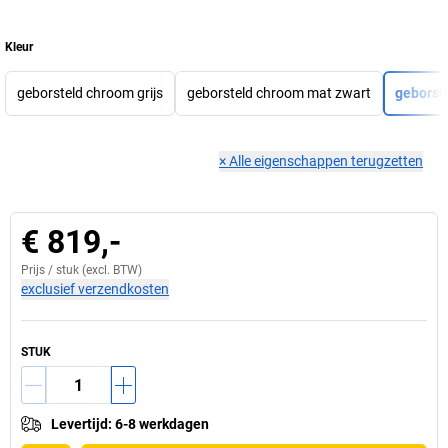
Kleur
geborsteld chroom grijs
geborsteld chroom mat zwart
geborst
×
Alle eigenschappen terugzetten
€ 819,-
Prijs /
stuk
(excl. BTW)
exclusief verzendkosten
STUK
Levertijd
:
6-8 werkdagen