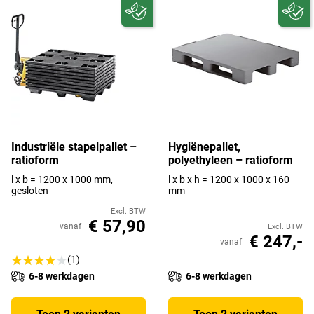
Industriële stapelpallet –
Hygiënepallet,
ratioform
polyethyleen – ratioform
l x b = 1200 x 1000 mm,
l x b x h = 1200 x 1000 x 160
gesloten
mm
Excl. BTW
€ 57,90
vanaf
Excl. BTW
€ 247,-
vanaf
(1)
6-8 werkdagen
6-8 werkdagen