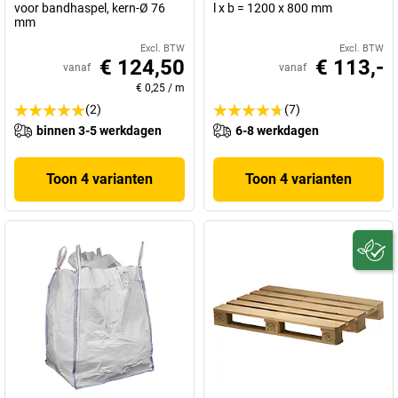
voor bandhaspel, kern-Ø 76
l x b = 1200 x 800 mm
mm
Excl. BTW
Excl. BTW
€ 124,50
€ 113,-
vanaf
vanaf
€ 0,25
/
m
(2)
(7)
binnen 3-5 werkdagen
6-8 werkdagen
Toon 4 varianten
Toon 4 varianten