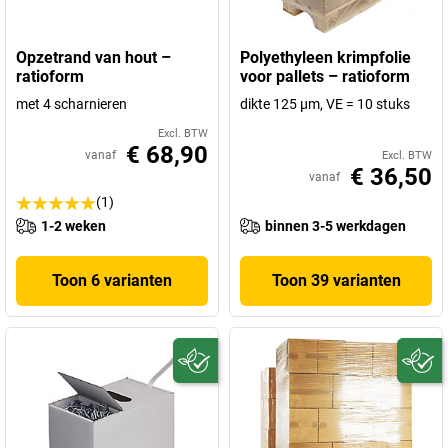
Opzetrand van hout –
Polyethyleen krimpfolie
ratioform
voor pallets – ratioform
met 4 scharnieren
dikte 125 µm, VE = 10 stuks
Excl. BTW
€ 68,90
vanaf
Excl. BTW
€ 36,50
vanaf
(1)
1-2 weken
binnen 3-5 werkdagen
Toon 6 varianten
Toon 39 varianten