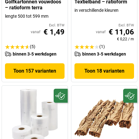
Golfkartonnen vouwdoos
Textielband – ratioform
– ratioform terra
in verschillende kleuren
lengte 500 tot 599 mm
Excl. BTW
Excl. BTW
€ 1,49
€ 11,06
vanaf
vanaf
€ 0,22
/
m
(5)
(1)
binnen 3-5 werkdagen
binnen 3-5 werkdagen
Toon 157 varianten
Toon 18 varianten