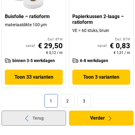
Buisfolie – ratioform
Papierkussen 2-laags –
ratioform
materiaaldikte 100 µm
VE = 60 stuks, bruin
Excl. BTW
Excl. BTW
€ 29,50
€ 0,83
vanaf
vanaf
€ 0,12
/
m
€ 1,51
/
m
binnen 3-5 werkdagen
6-8 werkdagen
Toon 33 varianten
Toon 3 varianten
1
2
3
Verder
Terug