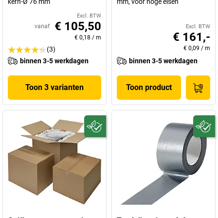
kern-Ø 76 mm
mm, voor hoge eisen
Excl. BTW
€ 105,50
vanaf
Excl. BTW
€ 161,-
€ 0,18
/
m
€ 0,09
/
m
(3)
binnen 3-5 werkdagen
binnen 3-5 werkdagen
Toon 3 varianten
Toon product