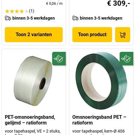
€ 309,-
€ 0,06
/
m
(1)
binnen 3-5 werkdagen
binnen 3-5 werkdagen
Toon 2 varianten
Toon product
PET-omsnoeringsband,
Omsnoeringsband PET –
gelijmd – ratioform
ratioform
voor tapehaspel, VE = 2 stuks,
voor tapehaspel, kern-Ø 406