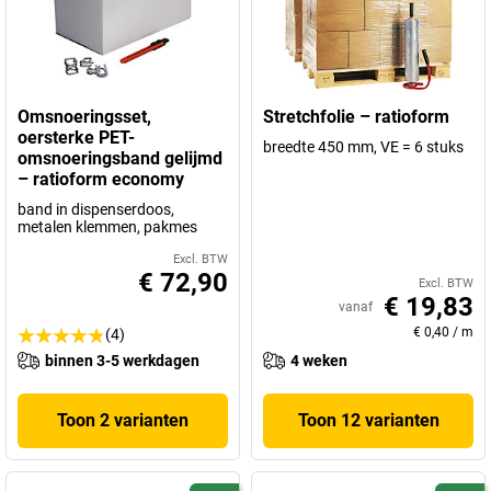
Omsnoeringsset,
Stretchfolie – ratioform
oersterke PET-
breedte 450 mm, VE = 6 stuks
omsnoeringsband gelijmd
– ratioform economy
band in dispenserdoos,
metalen klemmen, pakmes
Excl. BTW
€ 72,90
Excl. BTW
€ 19,83
vanaf
€ 0,40
/
m
(4)
binnen 3-5 werkdagen
4 weken
Toon 2 varianten
Toon 12 varianten