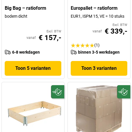
Big Bag – ratioform
Europallet – ratioform
bodem dicht
EUR1, ISPM 15, VE = 10 stuks
Excl. BTW
€ 339,-
vanaf
Excl. BTW
€ 157,-
vanaf
(1)
6-8 werkdagen
binnen 3-5 werkdagen
Toon 5 varianten
Toon 3 varianten