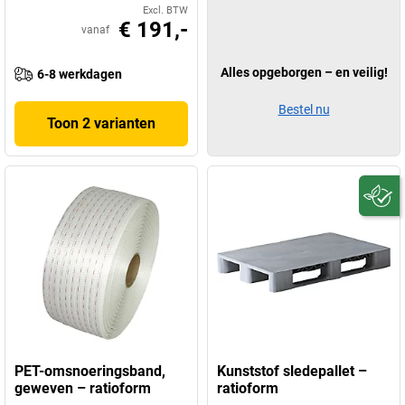
Excl. BTW
€ 191,-
vanaf
Alles opgeborgen – en veilig!
6-8 werkdagen
Bestel nu
Toon 2 varianten
PET-omsnoeringsband,
Kunststof sledepallet –
geweven – ratioform
ratioform