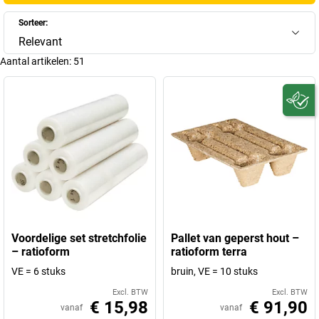
Sorteer:
Relevant
Aantal artikelen:
51
Voordelige set stretchfolie
Pallet van geperst hout –
– ratioform
ratioform terra
VE = 6 stuks
bruin, VE = 10 stuks
Excl. BTW
Excl. BTW
€ 15,98
€ 91,90
vanaf
vanaf