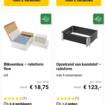
Toon 2 varianten
Toon 2 varianten
Bliksembox – ratioform
Opzetrand van kunststof –
flow
ratioform
wit
met 4 scharnieren
Excl. BTW
Excl. BTW
€ 18,75
€ 123,-
vanaf
vanaf
(1)
(1)
6-8 werkdagen
1-2 weken