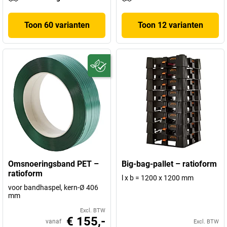
Toon 60 varianten
Toon 12 varianten
Omsnoeringsband PET –
Big-bag-pallet – ratioform
ratioform
l x b = 1200 x 1200 mm
voor bandhaspel, kern-Ø 406
mm
Excl. BTW
€ 155,-
vanaf
Excl. BTW