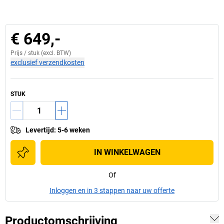
€ 649,-
Prijs /
stuk
(excl. BTW)
exclusief verzendkosten
STUK
Levertijd
:
5-6 weken
IN WINKELWAGEN
Of
Inloggen en in 3 stappen naar uw offerte
Productomschrijving