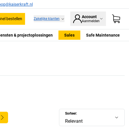
oop@kaiserkraft.nl
Account
nel bestellen
Zakelijke klanten
Aanmelden
iensten & projectoplossingen
Sales
Safe Maintenance
Sorteer:
Relevant