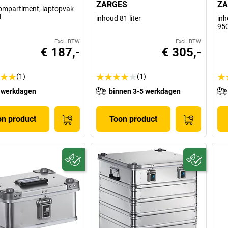
ZARGES
ZA
mpartiment, laptopvak
d
inhoud 81 liter
inh
950
Excl. BTW
Excl. BTW
€ 187,-
€ 305,-
(1)
(1)
 werkdagen
binnen 3-5 werkdagen
on product
Toon product