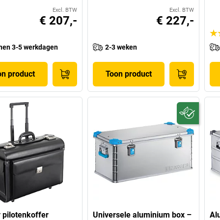
Excl. BTW
Excl. BTW
€ 207,-
€ 227,-
nen 3-5 werkdagen
2-3 weken
on product
Toon product
y pilotenkoffer
Universele aluminium box –
Al