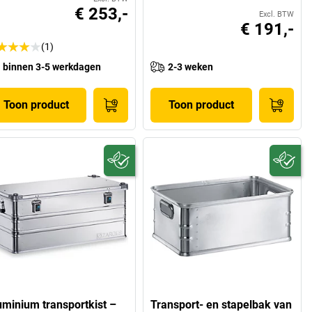
€ 253,-
Excl. BTW
€ 191,-
(1)
binnen 3-5 werkdagen
2-3 weken
Toon product
Toon product
uminium transportkist –
Transport- en stapelbak van