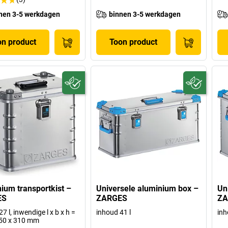
nen 3-5 werkdagen
binnen 3-5 werkdagen
on product
Toon product
ium transportkist –
Universele aluminium box –
Un
ES
ZARGES
ZA
7 l, inwendige l x b x h =
inhoud 41 l
inh
250 x 310 mm