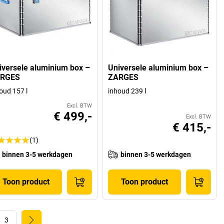
iversele aluminium box –
Universele aluminium box –
RGES
ZARGES
oud 157 l
inhoud 239 l
Excl. BTW
€ 499,-
Excl. BTW
€ 415,-
(1)
binnen 3-5 werkdagen
binnen 3-5 werkdagen
Toon product
Toon product
3