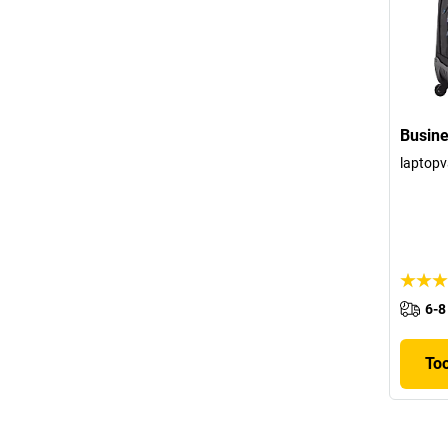
Busine
laptopv
6-8
To