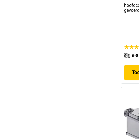
hoofdco
gevoer
6-8
To