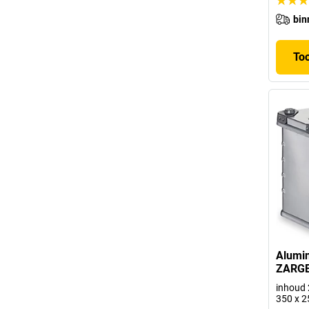
bin
To
Alumin
ZARG
inhoud 2
350 x 