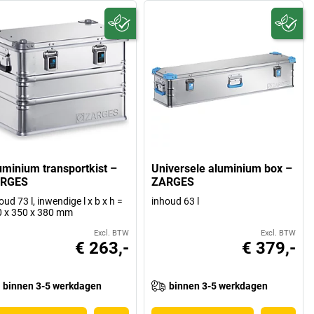
uminium transportkist –
Universele aluminium box –
RGES
ZARGES
oud 73 l, inwendige l x b x h =
inhoud 63 l
 x 350 x 380 mm
Excl. BTW
Excl. BTW
€ 263,-
€ 379,-
binnen 3-5 werkdagen
binnen 3-5 werkdagen