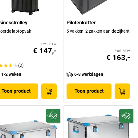
sinesstrolley
Pilotenkoffer
oerde laptopvak
5 vakken, 2 zakken aan de zijkant
Excl. BTW
€ 147,-
Excl. BTW
€ 163,-
(2)
1-2 weken
6-8 werkdagen
Toon product
Toon product