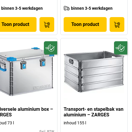
binnen 3-5 werkdagen
binnen 3-5 werkdagen
Toon product
Toon product
iversele aluminium box –
Transport- en stapelbak van
RGES
aluminium – ZARGES
oud 73 l
inhoud 155 l
Excl. BTW