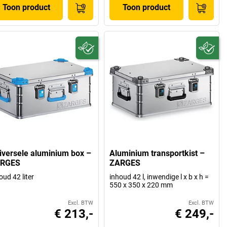
Toon product
Toon product
iversele aluminium box –
Aluminium transportkist –
RGES
ZARGES
oud 42 liter
inhoud 42 l, inwendige l x b x h =
550 x 350 x 220 mm
Excl. BTW
Excl. BTW
€ 213,-
€ 249,-