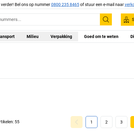
g verder! Bel ons op nummer
0800 235 8465
of stuur een e-mail naar
verk
S
Zoeken
ansport
Milieu
Verpakking
Goed om te weten
D
rtikelen:
55
1
2
3