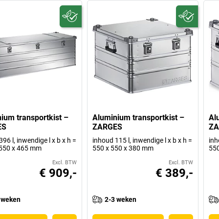
ium transportkist –
Aluminium transportkist –
Al
ES
ZARGES
ZA
96 l, inwendige l x b x h =
inhoud 115 l, inwendige l x b x h =
inh
 550 x 465 mm
550 x 550 x 380 mm
550
Excl. BTW
Excl. BTW
€ 909,-
€ 389,-
 weken
2-3 weken