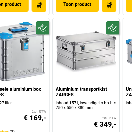
on product
Toon product
sele aluminium box –
Aluminium transportkist –
Un
ES
ZARGES
ZA
7 liter
inhoud 157 l, inwendige l x b x h =
inh
750 x 550 x 380 mm
Excl. BTW
€ 169,-
Excl. BTW
€ 349,-
(3)