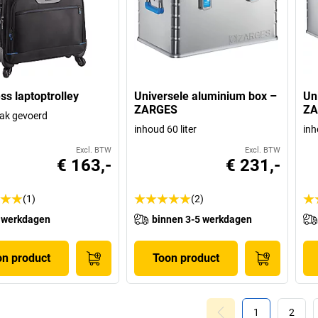
ss laptoptrolley
Universele aluminium box –
Un
ZARGES
ZA
ak gevoerd
inhoud 60 liter
inh
Excl. BTW
Excl. BTW
€ 163,-
€ 231,-
(1)
(2)
 werkdagen
binnen 3-5 werkdagen
on product
Toon product
1
2