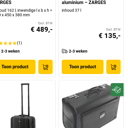
RGES
aluminium – ZARGES
oud 162 l, inwendige l x b x h =
inhoud 37 l
 x 450 x 380 mm
Excl. BTW
€ 489,-
Excl. BTW
€ 135,-
(1)
2-3 weken
2-3 weken
Toon product
Toon product