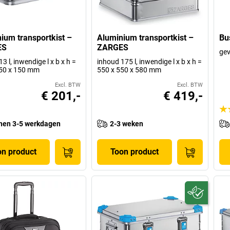
ium transportkist –
Aluminium transportkist –
Bu
ES
ZARGES
gev
3 l, inwendige l x b x h =
inhoud 175 l, inwendige l x b x h =
250 x 150 mm
550 x 550 x 580 mm
Excl. BTW
Excl. BTW
€ 201,-
€ 419,-
nen 3-5 werkdagen
2-3 weken
on product
Toon product