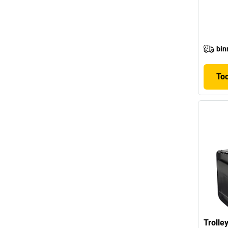
bin
To
Trolle