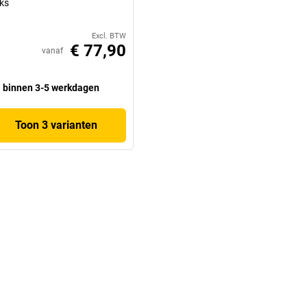
ks
Excl. BTW
€ 77,90
vanaf
binnen 3-5 werkdagen
Toon 3 varianten