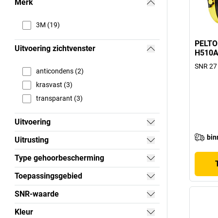
Merk
3M (19)
PELTO
Uitvoering zichtvenster
H510A
SNR 27
anticondens (2)
krasvast (3)
transparant (3)
Uitvoering
bin
Uitrusting
Type gehoorbescherming
Toepassingsgebied
SNR-waarde
Kleur