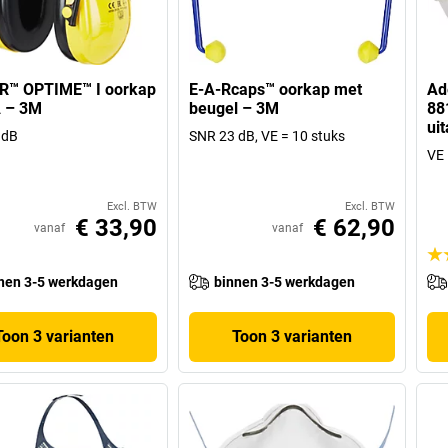
R™ OPTIME™ I oorkap
E-A-Rcaps™ oorkap met
Ad
 – 3M
beugel – 3M
88
ui
 dB
SNR 23 dB, VE = 10 stuks
VE 
Excl. BTW
Excl. BTW
€ 33,90
€ 62,90
vanaf
vanaf
nen 3-5 werkdagen
binnen 3-5 werkdagen
Toon 3 varianten
Toon 3 varianten