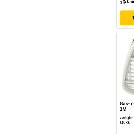
bin
Gas- e
3M
veiligh
stuks