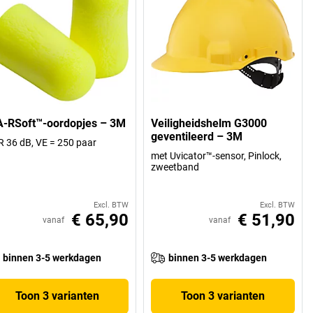
A-RSoft™-oordopjes – 3M
Veiligheidshelm G3000
geventileerd – 3M
 36 dB, VE = 250 paar
met Uvicator™-sensor, Pinlock,
zweetband
Excl. BTW
Excl. BTW
€ 65,90
€ 51,90
vanaf
vanaf
binnen 3-5 werkdagen
binnen 3-5 werkdagen
Toon 3 varianten
Toon 3 varianten