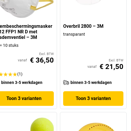
embeschermingsmasker
Overbril 2800 – 3M
12 FFP1 NR D met
transparant
tademventiel – 3M
= 10 stuks
Excl. BTW
€ 36,50
vanaf
Excl. BTW
€ 21,50
vanaf
(1)
binnen 3-5 werkdagen
binnen 3-5 werkdagen
Toon 3 varianten
Toon 3 varianten