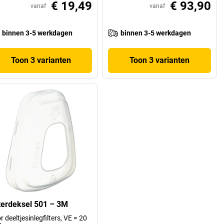
€ 19,49
€ 93,90
vanaf
vanaf
binnen 3-5 werkdagen
binnen 3-5 werkdagen
Toon 3 varianten
Toon 3 varianten
lterdeksel 501 – 3M
r deeltjesinlegfilters, VE = 20