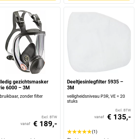
lledig gezichtsmasker
Deeltjesinlegfilter 5935 –
rie 6000 – 3M
3M
bruikbaar, zonder filter
veiligheidsniveau P3R, VE = 20
stuks
Excl. BTW
€ 135,-
vanaf
Excl. BTW
€ 189,-
vanaf
(1)