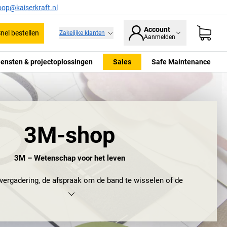
oop@kaiserkraft.nl
Account
nel bestellen
Zakelijke klanten
Aanmelden
iensten & projectoplossingen
Sales
Safe Maintenance
3M-shop
3M – Wetenschap voor het leven
vergadering, de afspraak om de band te wisselen of de
r het leren van talen. Wat zouden we vergeten als het niet
ekendste producten van 3M was: de kleurrijke, zelfklevende
ch zijn er mensen die de innovaties van de wereldwijde
 de maan wilden schieten. Waarom? Natuurlijk niet om de