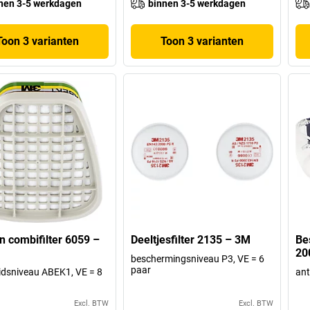
nen 3-5 werkdagen
binnen 3-5 werkdagen
Toon 3 varianten
Toon 3 varianten
n combifilter 6059 –
Deeltjesfilter 2135 – 3M
Be
20
beschermingsniveau P3, VE = 6
paar
eidsniveau ABEK1, VE = 8
ant
Excl. BTW
Excl. BTW