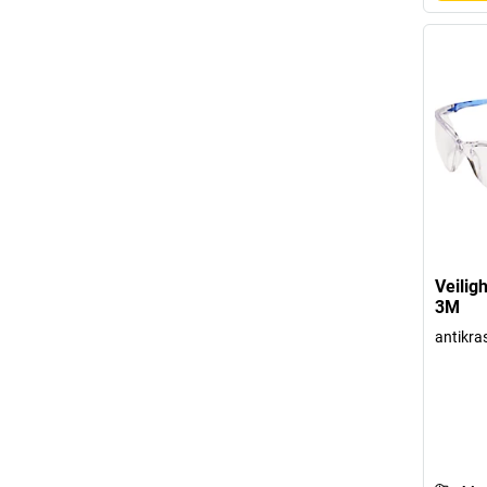
Veilig
3M
antikra