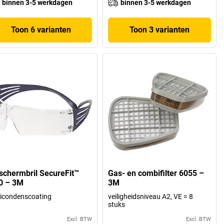
binnen 3-5 werkdagen
binnen 3-5 werkdagen
Toon 6 varianten
Toon 3 varianten
schermbril SecureFit™
Gas- en combifilter 6055 –
0 – 3M
3M
icondenscoating
veiligheidsniveau A2, VE = 8
stuks
Excl. BTW
Excl. BTW