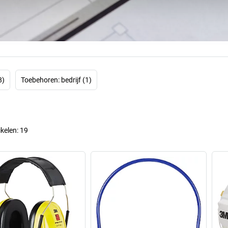
reden die voor d
waarmee 3M naam h
apparatuur was, t
in de veelbeloven
ma
Ongeveer 51 b
8)
Toebehoren: bedrijf (1)
octrooien spreken
de verdere ontwi
het productassorti
technologie en de
ikelen:
19
comfort op he
constructielijmen
dollar in onderz
Maar wilt u zichze
U vindt een grote