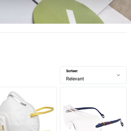
e hand ligt, eerder vanwege de onderliggende technologieën
eeft gemaakt en omdat het een deel van Neil Armstrong's
oen hij op de maan liep. Op de een of andere manier past dit
de missie van de grote onderneming: ’Onze innovaties willen
ar één ding gemakkelijker maken. Uw leven.’
asistechnologieën en meer dan 120.000 geregistreerde
 voor zich en elke dag werken zo'n 8.100 onderzoekers aan
kkeling van 3M-producten. Het is dan ook geen wonder dat
ment bijna alle gebieden van het leven, de arbeidswereld, de
Sorteer:
 geneeskunde omvat en zorgt voor veiligheid, zekerheid en
t werk. Van schuurpapier tot beschermende brillen tot
Relevant
 en meer, met een jaarlijkse investering van 1,9 miljard US
oek en ontwikkeling kunt u zich verheugen op wat 3M in de
toekomst te bieden heeft.
lf eerst eens overtuigen van de kwaliteit van 3M-producten?
 selectie in ons assortiment. We hopen dat u het leuk vindt
om ze te ontdekken!