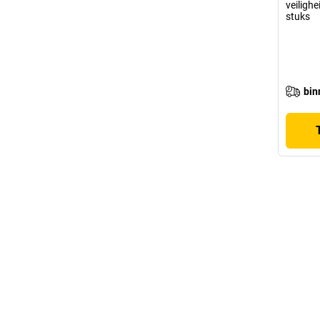
veiligh
stuks
bin