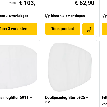
€ 103,-
€ 62,90
vanaf
nen 3-5 werkdagen
binnen 3-5 werkdagen
Toon 3 varianten
Toon product
esinlegfilter 5911 –
Deeltjesinlegfilter 5925 –
Fi
3M
voo