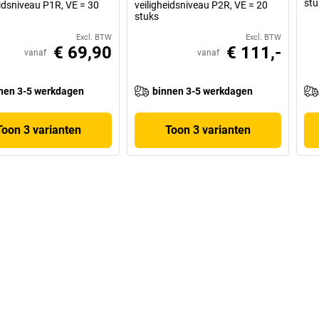
stu
eidsniveau P1R, VE = 30
veiligheidsniveau P2R, VE = 20
stuks
Excl. BTW
Excl. BTW
€ 69,90
€ 111,-
vanaf
vanaf
nen 3-5 werkdagen
binnen 3-5 werkdagen
Toon 3 varianten
Toon 3 varianten