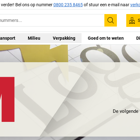
g verder! Bel ons op nummer
0800 235 8465
of stuur een e-mail naar
verk
S
Zoeken
ansport
Milieu
Verpakking
Goed om te weten
D
De volgende 
woordenlijst voo
voor een van de b
Post-its? To
onderneming naar