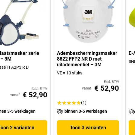
laatsmasker serie
Adembeschermingsmasker
E-
 – 3M
8822 FFP2 NR D met
SNR
uitademventiel – 3M
lasse FFA2P3 R D
VE = 10 stuks
Excl. BTW
€ 52,90
vanaf
Excl. BTW
€ 52,90
vanaf
(1)
nen 3-5 werkdagen
binnen 3-5 werkdagen
Toon 2 varianten
Toon 3 varianten