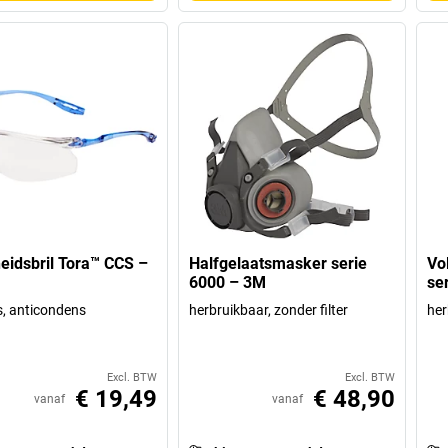
heidsbril Tora™ CCS –
Halfgelaatsmasker serie
Vo
6000 – 3M
se
s, anticondens
herbruikbaar, zonder filter
her
Excl. BTW
Excl. BTW
€ 19,49
€ 48,90
vanaf
vanaf