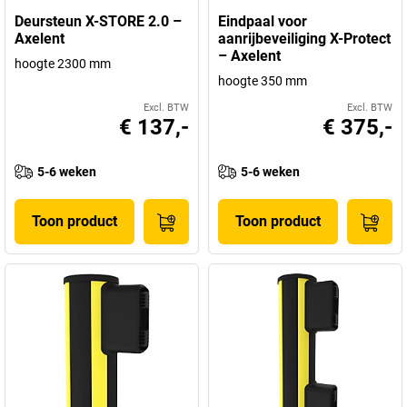
Deursteun X-STORE 2.0 –
Eindpaal voor
Axelent
aanrijbeveiliging X-Protect
– Axelent
hoogte 2300 mm
hoogte 350 mm
Excl. BTW
Excl. BTW
€ 137,-
€ 375,-
5-6 weken
5-6 weken
Toon product
Toon product