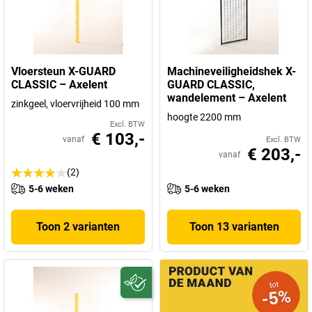
Vloersteun X-GUARD
Machineveiligheidshek X-
CLASSIC – Axelent
GUARD CLASSIC,
wandelement – Axelent
zinkgeel, vloervrijheid 100 mm
hoogte 2200 mm
Excl. BTW
€ 103,-
vanaf
Excl. BTW
€ 203,-
vanaf
(2)
5-6 weken
5-6 weken
Toon 2 varianten
Toon 13 varianten