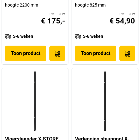
hoogte 2200 mm
hoogte 825 mm
Excl. BTW
Excl. BTW
€ 175,-
€ 54,90
5-6 weken
5-6 weken
Toon product
Toon product
Vloerstaander X-STORE
Verlenging steunpoot X-