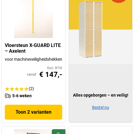
Vloersteun X-GUARD LITE
– Axelent
voor machineveiligheidshekken
Excl. BTW
€ 147,-
vanaf
(2)
Alles opgeborgen – en veilig!
5-6 weken
Bestel nu
Toon 2 varianten