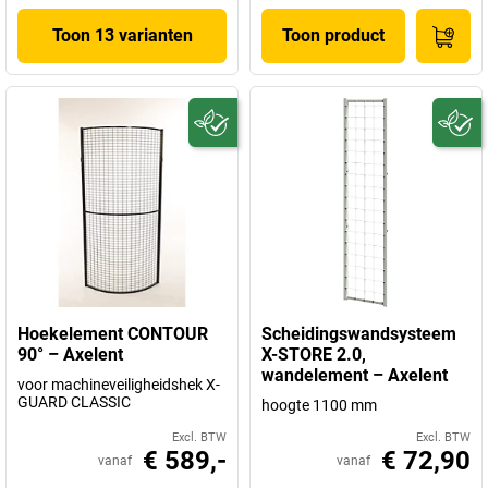
Toon 13 varianten
Toon product
Hoekelement CONTOUR
Scheidingswandsysteem
90° – Axelent
X-STORE 2.0,
wandelement – Axelent
voor machineveiligheidshek X-
GUARD CLASSIC
hoogte 1100 mm
Excl. BTW
Excl. BTW
€ 589,-
€ 72,90
vanaf
vanaf