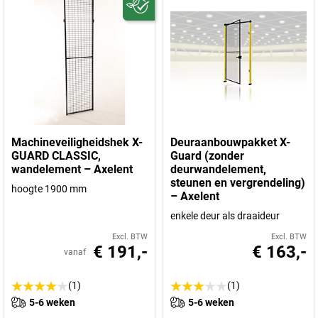
Machineveiligheidshek X-
Deuraanbouwpakket X-
GUARD CLASSIC,
Guard (zonder
wandelement – Axelent
deurwandelement,
steunen en vergrendeling)
hoogte 1900 mm
– Axelent
enkele deur als draaideur
Excl. BTW
Excl. BTW
€ 191,-
€ 163,-
vanaf
(1)
(1)
5-6 weken
5-6 weken