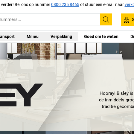
g verder! Bel ons op nummer
0800 235 8465
of stuur een e-mail naar
verk
S
Zoeken
ansport
Milieu
Verpakking
Goed om te weten
D
Hooray! Bisley is
de inmiddels groo
traditie gecomb
Bisley combineren
tijdloos en dynami
eens een
kast
,
ver
zijn kantoor geh