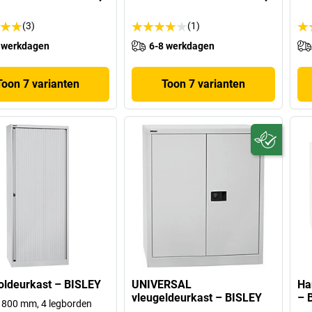
(3)
(1)
 werkdagen
6-8 werkdagen
Toon 7 varianten
Toon 7 varianten
oldeurkast – BISLEY
UNIVERSAL
Ha
vleugeldeurkast – BISLEY
– 
 800 mm, 4 legborden