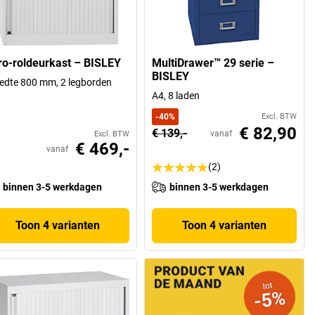
ro-roldeurkast – BISLEY
MultiDrawer™ 29 serie –
BISLEY
edte 800 mm, 2 legborden
A4, 8 laden
-
40
%
Excl. BTW
€ 82,90
€ 139,-
vanaf
Excl. BTW
€ 469,-
vanaf
(2)
binnen 3-5 werkdagen
binnen 3-5 werkdagen
Toon 4 varianten
Toon 4 varianten