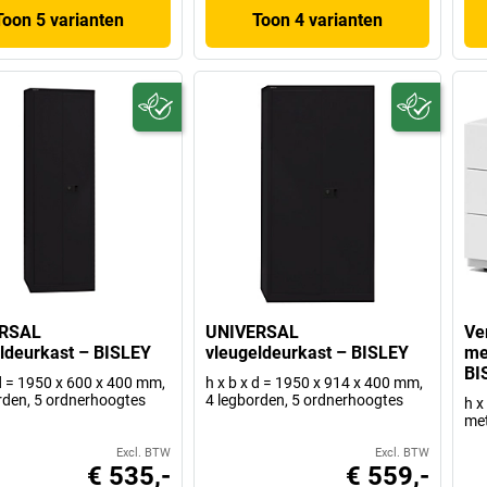
Toon 5 varianten
Toon 4 varianten
RSAL
UNIVERSAL
Ve
ldeurkast – BISLEY
vleugeldeurkast – BISLEY
me
BI
 d = 1950 x 600 x 400 mm,
h x b x d = 1950 x 914 x 400 mm,
rden, 5 ordnerhoogtes
4 legborden, 5 ordnerhoogtes
h x
met
Excl. BTW
Excl. BTW
€ 535,-
€ 559,-