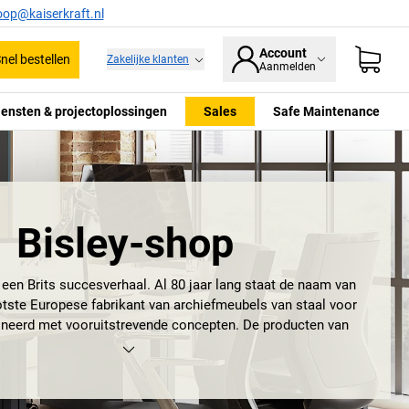
oop@kaiserkraft.nl
Account
nel bestellen
Zakelijke klanten
Aanmelden
iensten & projectoplossingen
Sales
Safe Maintenance
Bisley-shop
 een Brits succesverhaal. Al 80 jaar lang staat de naam van
tste Europese fabrikant van archiefmeubels van staal voor
ineerd met vooruitstrevende concepten. De producten van
 daarbij technische innovaties, design en functionaliteit zo
sch met elkaar, dat een kantoor tot leefruimte wordt. Wie al
rijdbaar ladeblok
, ladekast of
hangmappenkast van Bisley
in
ad heeft, weet waar we het over hebben. De archiefmeubels