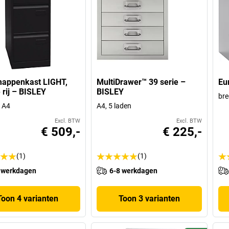
appenkast LIGHT,
MultiDrawer™ 39 serie –
Eu
 rij – BISLEY
BISLEY
bre
, A4
A4, 5 laden
Excl. BTW
Excl. BTW
€ 509,-
€ 225,-
(1)
(1)
 werkdagen
6-8 werkdagen
Toon 4 varianten
Toon 3 varianten