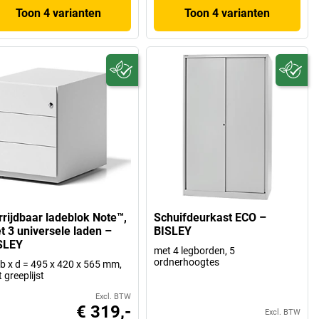
Toon 4 varianten
Toon 4 varianten
rrijdbaar ladeblok Note™,
Schuifdeurkast ECO –
t 3 universele laden –
BISLEY
SLEY
met 4 legborden, 5
ordnerhoogtes
 b x d = 495 x 420 x 565 mm,
 greeplijst
Excl. BTW
€ 319,-
Excl. BTW