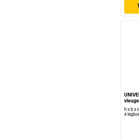
UNIVE
vleuge
h x b x
4 legbo