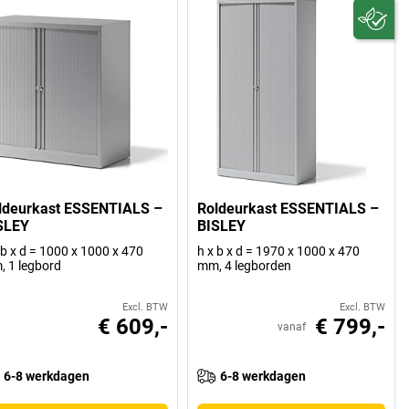
ldeurkast ESSENTIALS –
Roldeurkast ESSENTIALS –
SLEY
BISLEY
 b x d = 1000 x 1000 x 470
h x b x d = 1970 x 1000 x 470
 1 legbord
mm, 4 legborden
Excl. BTW
Excl. BTW
€ 609,-
€ 799,-
vanaf
6-8 werkdagen
6-8 werkdagen