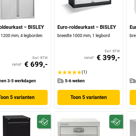
oldeurkast – BISLEY
Euro-roldeurkast – BISLEY
Eu
 1200 mm, 4 legborden
breedte 1000 mm, 1 legbord
bre
Excl. BTW
€ 399,-
vanaf
Excl. BTW
€ 699,-
vanaf
(1)
nen 3-5 werkdagen
5-6 weken
Toon 5 varianten
Toon 5 varianten