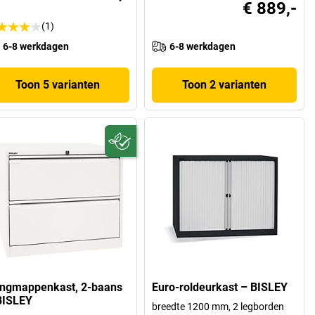
€ 889,-
(1)
6-8 werkdagen
6-8 werkdagen
Toon 5 varianten
Toon 2 varianten
ngmappenkast, 2-baans
Euro-roldeurkast – BISLEY
BISLEY
breedte 1200 mm, 2 legborden