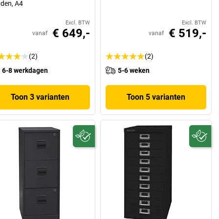
aden, A4
Excl. BTW
Excl. BTW
€ 649,-
€ 519,-
vanaf
vanaf
(2)
(2)
6-8 werkdagen
5-6 weken
Toon 3 varianten
Toon 5 varianten