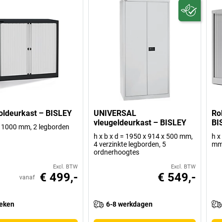
oldeurkast – BISLEY
UNIVERSAL
Ro
vleugeldeurkast – BISLEY
BI
 1000 mm, 2 legborden
h x b x d = 1950 x 914 x 500 mm,
h x
4 verzinkte legborden, 5
mm,
ordnerhoogtes
Excl. BTW
Excl. BTW
€ 499,-
€ 549,-
vanaf
eken
6-8 werkdagen