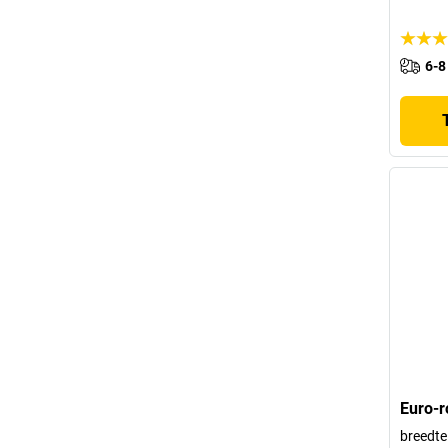
6-8
Euro-r
breedte