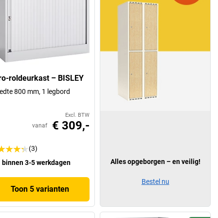
ro-roldeurkast – BISLEY
edte 800 mm, 1 legbord
Excl. BTW
€ 309,-
vanaf
(3)
Alles opgeborgen – en veilig!
binnen 3-5 werkdagen
Bestel nu
Toon 5 varianten