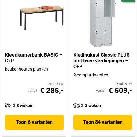
Kleedkamerbank BASIC –
Kledingkast Classic PLUS
C+P
met twee verdiepingen –
C+P
beukenhouten planken
2 compartimenten
Excl. BTW
Excl. BTW
€ 285,-
€ 509,-
vanaf
vanaf
2-3 weken
2-3 weken
Toon 6 varianten
Toon 84 varianten