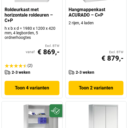
Roldeurkast met
Hangmappenkast
horizontale roldeuren –
ACURADO – C+P
C+P
2 rijen, 4 laden
h x b x d = 1980 x 1200 x 420
mm, 4 legborden, 5
ordnerhoogtes
Excl. BTW
€ 869,-
vanaf
Excl. BTW
€ 879,-
(2)
2-3 weken
2-3 weken
Toon 4 varianten
Toon 2 varianten