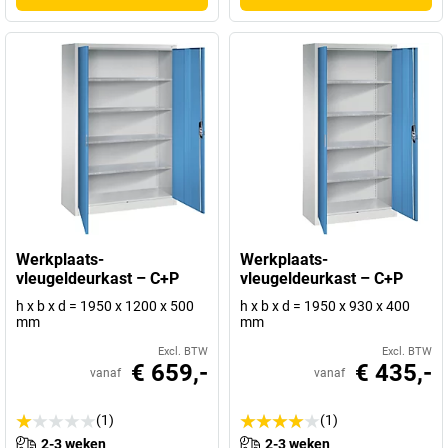
Werkplaats-
Werkplaats-
vleugeldeurkast – C+P
vleugeldeurkast – C+P
h x b x d = 1950 x 1200 x 500
h x b x d = 1950 x 930 x 400
mm
mm
Excl. BTW
Excl. BTW
€ 659,-
€ 435,-
vanaf
vanaf
(1)
(1)
2-3 weken
2-3 weken