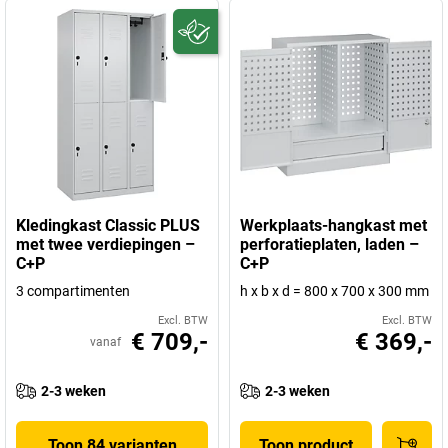
Kledingkast Classic PLUS
Werkplaats-hangkast met
met twee verdiepingen –
perforatieplaten, laden –
C+P
C+P
3 compartimenten
h x b x d = 800 x 700 x 300 mm
Excl. BTW
Excl. BTW
€ 709,-
€ 369,-
vanaf
2-3 weken
2-3 weken
Toon 84 varianten
Toon product