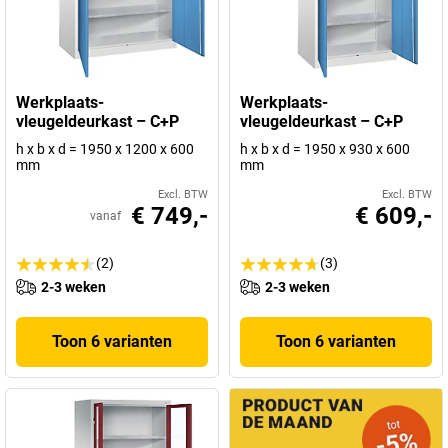
Werkplaats-
Werkplaats-
vleugeldeurkast – C+P
vleugeldeurkast – C+P
h x b x d = 1950 x 1200 x 600
h x b x d = 1950 x 930 x 600
mm
mm
Excl. BTW
Excl. BTW
€ 749,-
€ 609,-
vanaf
(2)
(3)
2-3 weken
2-3 weken
Toon 6 varianten
Toon 6 varianten