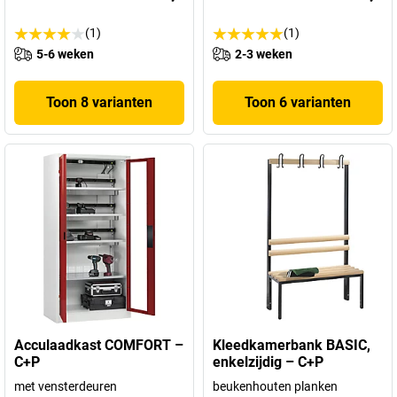
(1)
(1)
5-6 weken
2-3 weken
Toon 8 varianten
Toon 6 varianten
Acculaadkast COMFORT –
Kleedkamerbank BASIC,
C+P
enkelzijdig – C+P
met vensterdeuren
beukenhouten planken