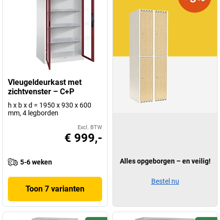
Vleugeldeurkast met
zichtvenster – C+P
h x b x d = 1950 x 930 x 600
mm, 4 legborden
Excl. BTW
€ 999,-
Alles opgeborgen – en veilig!
5-6 weken
Bestel nu
Toon 7 varianten