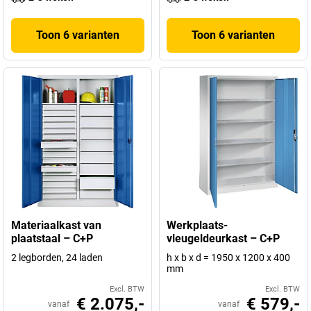
Toon 6 varianten
Toon 6 varianten
Materiaalkast van
Werkplaats-
plaatstaal – C+P
vleugeldeurkast – C+P
2 legborden, 24 laden
h x b x d = 1950 x 1200 x 400
mm
Excl. BTW
Excl. BTW
€ 2.075,-
€ 579,-
vanaf
vanaf