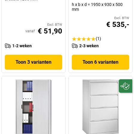
h x b x d = 1950 x 930 x 500
mm
Excl. BTW
€ 535,-
Excl. BTW
€ 51,90
vanaf
(1)
1-2 weken
2-3 weken
Toon 3 varianten
Toon 6 varianten