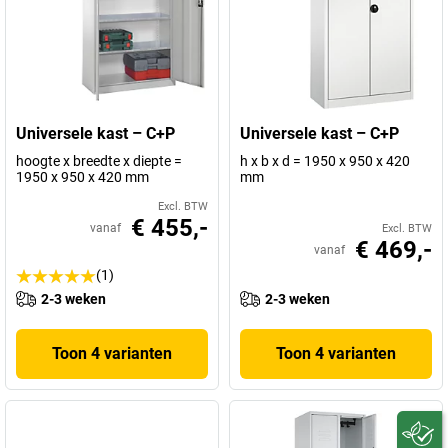
Universele kast – C+P
Universele kast – C+P
hoogte x breedte x diepte =
h x b x d = 1950 x 950 x 420
1950 x 950 x 420 mm
mm
Excl. BTW
€ 455,-
vanaf
Excl. BTW
€ 469,-
vanaf
(1)
2-3 weken
2-3 weken
Toon 4 varianten
Toon 4 varianten