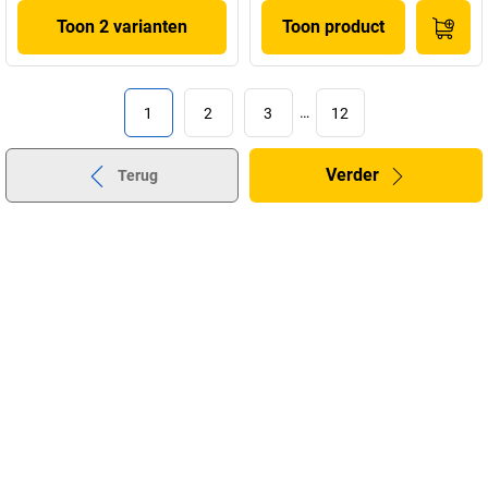
Toon 2 varianten
Toon product
1
2
3
…
12
Verder
Terug