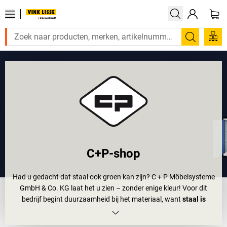
Zoeken
C+P-shop
Had u gedacht dat staal ook groen kan zijn? C + P Möbelsysteme
GmbH & Co. KG laat het u zien – zonder enige kleur! Voor dit
bedrijf begint duurzaamheid bij het materiaal, want
staal is
recycleerbaar
. Het kan steeds weer worden omgesmolten en
hergebruikt. Dia bespaart energie en materialen – en vermindert