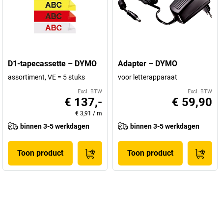
D1-tapecassette – DYMO
Adapter – DYMO
assortiment, VE = 5 stuks
voor letterapparaat
Excl. BTW
Excl. BTW
€ 137,-
€ 59,90
€ 3,91
/
m
binnen 3-5 werkdagen
binnen 3-5 werkdagen
Toon product
Toon product