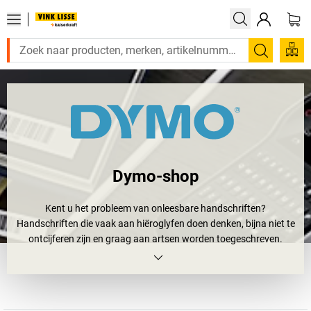
Zoeken
Dymo-shop
Kent u het probleem van onleesbare handschriften?
Handschriften die vaak aan hiëroglyfen doen denken, bijna niet te
ontcijferen zijn en graag aan artsen worden toegeschreven.
Menigeen leest zich duizelig aan zulke handschriften... maar nu is
het afgelopen met dat onleesbare gekrabbel! De tijd van DYMO is
aangebroken.
Als een van de voornaamste aanbieders van innovatieve