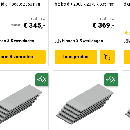
ijdig, hoogte 2350 mm
h x b x d = 2000 x 2070 x 335 mm
die
Excl. BTW
Excl. BTW
€ 345,-
€ 369,-
vanaf
nen 3-5 werkdagen
binnen 3-5 werkdagen
Toon 8 varianten
Toon product