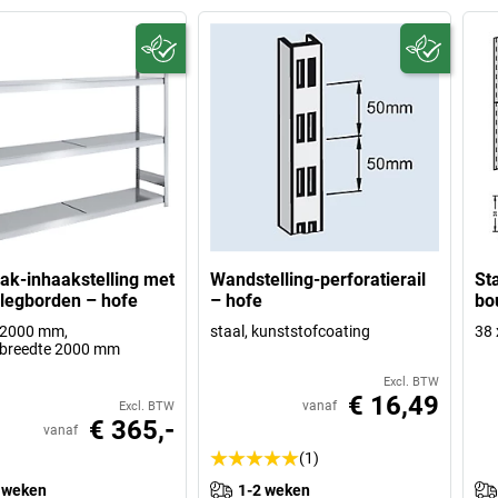
ak-inhaakstelling met
Wandstelling-perforatierail
St
 legborden – hofe
– hofe
bo
 2000 mm,
staal, kunststofcoating
38 
dbreedte 2000 mm
Excl. BTW
€ 16,49
vanaf
Excl. BTW
€ 365,-
vanaf
(1)
 weken
1-2 weken