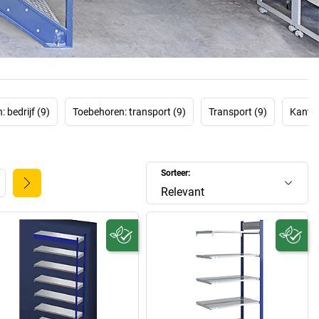
men
altijd naar links of naar rechts worden uitgebreid. Het
n optimale benutting van uw ruimte. En korte afstanden.
hier een omvangrijk assortiment van deze hoogwaardige
an:
dossierstellingen
,
schroefstellingen
en
inhaakstellingen
.
eem gerust de tijd en kijk eens goed rond!
 bedrijf (9)
Toebehoren: transport (9)
Transport (9)
Kanto
Sorteer:
Relevant