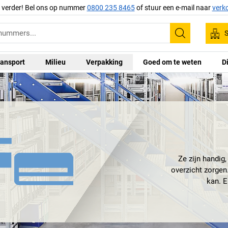
g verder! Bel ons op nummer
0800 235 8465
of stuur een e-mail naar
verk
S
Zoeken
ansport
Milieu
Verpakking
Goed om te weten
D
Ze zijn handig
overzicht zorgen
kan. E
Of liever gezegd
H
ze dragen alle
binnenkort drag
mocht één
H