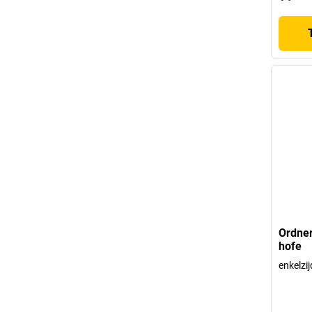
Ordner
hofe
enkelzi