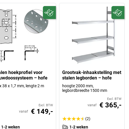
alen hoekprofiel voor
Grootvak-inhaakstelling met
uwdoossysteem – hofe
stalen legborden – hofe
x 38 x 1,7 mm, lengte 2 m
hoogte 2000 mm,
legbordbreedte 1500 mm
Excl. BTW
€ 365,-
vanaf
Excl. BTW
€ 149,-
vanaf
(2)
1-2 weken
1-2 weken