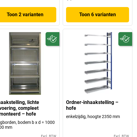
Toon 2 varianten
Toon 6 varianten
aakstelling, lichte
Ordner-inhaakstelling –
tvoering, compleet
hofe
monteerd – hofe
enkelzijdig, hoogte 2350 mm
egborden, bodem b x d = 1000
500 mm
Excl. BTW
Excl. BTW