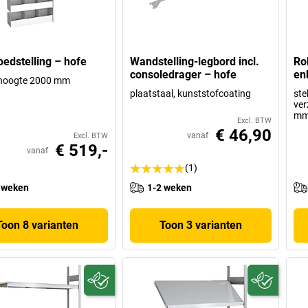
oedstelling – hofe
Wandstelling-legbord incl.
Ro
consoledrager – hofe
en
ghoogte 2000 mm
plaatstaal, kunststofcoating
ste
ver
m
Excl. BTW
€ 46,90
vanaf
Excl. BTW
€ 519,-
vanaf
(1)
 weken
1-2 weken
Toon 8 varianten
Toon 3 varianten