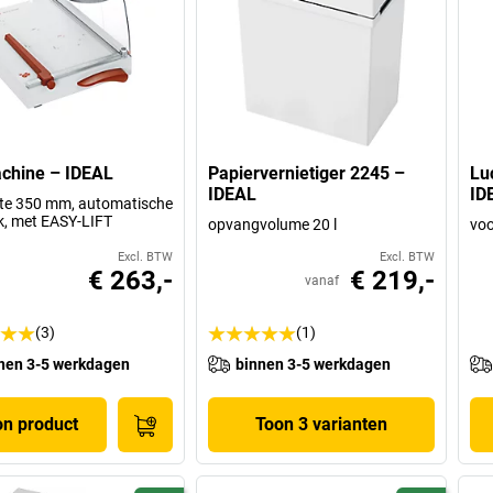
chine – IDEAL
Papiervernietiger 2245 –
Lu
IDEAL
ID
gte 350 mm, automatische
, met EASY-LIFT
opvangvolume 20 l
voo
Excl. BTW
Excl. BTW
€ 263,-
€ 219,-
vanaf
(3)
(1)
nen 3-5 werkdagen
binnen 3-5 werkdagen
on product
Toon 3 varianten