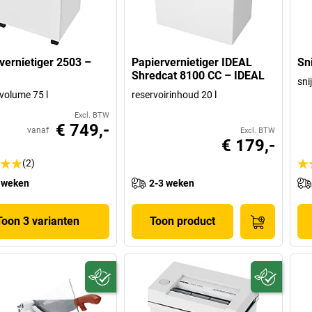
vernietiger 2503 –
Papiervernietiger IDEAL
Sn
Shredcat 8100 CC – IDEAL
sni
olume 75 l
reservoirinhoud 20 l
Excl. BTW
€ 749,-
vanaf
Excl. BTW
€ 179,-
(2)
 weken
2-3 weken
Toon 3 varianten
Toon product