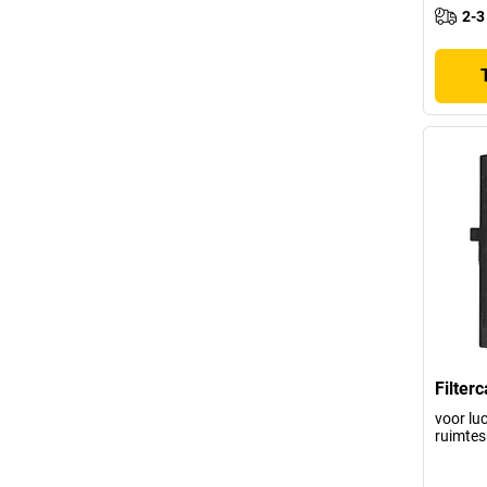
2-3
Filter
voor lu
ruimtes