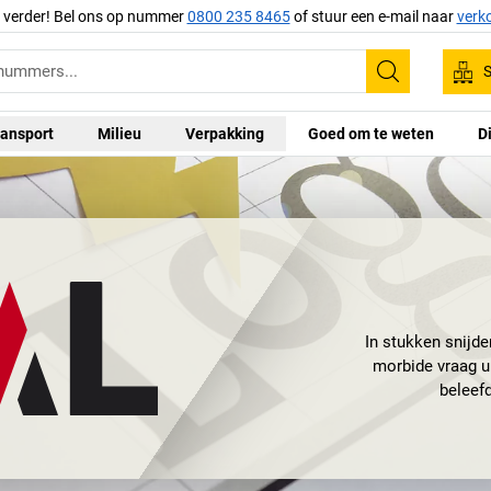
g verder! Bel ons op nummer
0800 235 8465
of stuur een e-mail naar
verk
S
Zoeken
ansport
Milieu
Verpakking
Goed om te weten
D
In stukken snijde
morbide vraag u
beleefd
Want of u uw docum
biedt beide oplos
veiligheid b