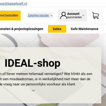
oop@kaiserkraft.nl
Account
nel bestellen
Zakelijke klanten
Aanmelden
iensten & projectoplossingen
Sales
Safe Maintenance
IDEAL-shop
n of liever meteen helemaal vernietigen? Wat klinkt als een
it een misdaadroman, is in werkelijkheid niet meer dan de
e vraag naar uw persoonlijke voorkeur als klant.
enten nu in stukken wilt snijden of wilt vernietigen, IDEAL
singen.
IDEAL-papiervernietigers
overtuigen door maximale
ij de bediening, functionaliteit, een grote capaciteit en