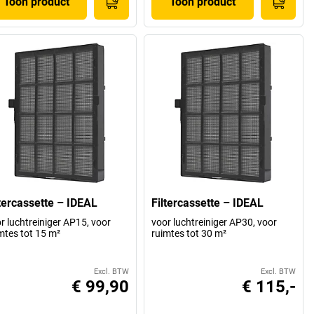
Toon product
Toon product
ltercassette – IDEAL
Filtercassette – IDEAL
r luchtreiniger AP15, voor
voor luchtreiniger AP30, voor
mtes tot 15 m²
ruimtes tot 30 m²
Excl. BTW
Excl. BTW
€ 99,90
€ 115,-