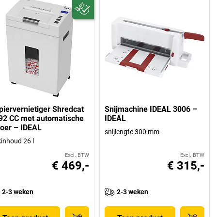
piervernietiger Shredcat
Snijmachine IDEAL 3006 –
92 CC met automatische
IDEAL
voer – IDEAL
snijlengte 300 mm
inhoud 26 l
Excl. BTW
Excl. BTW
€ 469,-
€ 315,-
2-3 weken
2-3 weken