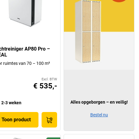
chtreiniger AP80 Pro –
EAL
r ruimtes van 70 – 100 m²
Excl. BTW
€ 535,-
Alles opgeborgen – en veilig!
2-3 weken
Bestel nu
Toon product