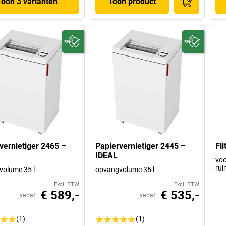
Toon 3 varianten
Toon product
vernietiger 2465 –
Papiervernietiger 2445 –
Fi
IDEAL
voo
rui
olume 35 l
opvangvolume 35 l
Excl. BTW
Excl. BTW
€ 589,-
€ 535,-
vanaf
vanaf
(1)
(1)