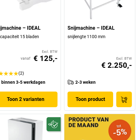
ijmachine – IDEAL
Snijmachine – IDEAL
jcapaciteit 15 bladen
snijlengte 1100 mm
Excl. BTW
€ 125,-
vanaf
Excl. BTW
€ 2.250,-
(2)
binnen 3-5 werkdagen
2-3 weken
Toon 2 varianten
Toon product