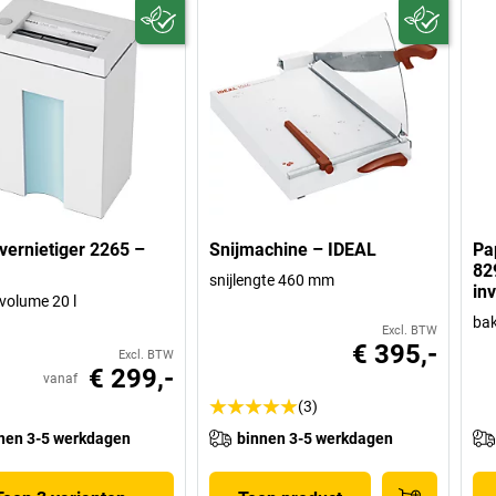
vernietiger 2265 –
Snijmachine – IDEAL
Pa
82
snijlengte 460 mm
in
olume 20 l
bak
Excl. BTW
€ 395,-
Excl. BTW
€ 299,-
vanaf
(3)
nen 3-5 werkdagen
binnen 3-5 werkdagen