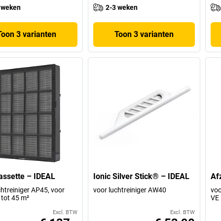
 weken
2-3 weken
Toon 3 varianten
Toon 3 varianten
cassette – IDEAL
Ionic Silver Stick® – IDEAL
Af
chtreiniger AP45, voor
voor luchtreiniger AW40
vo
 tot 45 m²
VE 
Excl. BTW
Excl. BTW