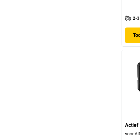
2-3
To
Actief
voor A