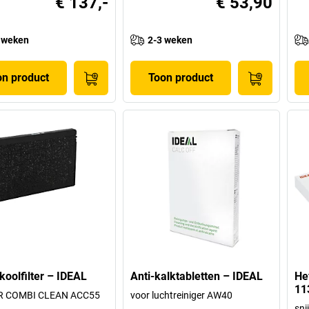
€ 137,-
€ 53,90
 weken
2-3 weken
on product
Toon product
 koolfilter – IDEAL
Anti-kalktabletten – IDEAL
He
11
IR COMBI CLEAN ACC55
voor luchtreiniger AW40
sni