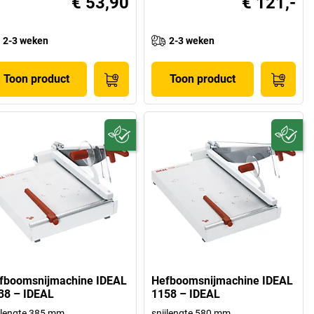
€ 53,90
€ 121,-
2-3 weken
2-3 weken
Toon product
Toon product
fboomsnijmachine IDEAL
Hefboomsnijmachine IDEAL
38 – IDEAL
1158 – IDEAL
jlengte 385 mm
snijlengte 580 mm