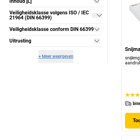
Inhoud [L]
Veiligheidsklasse volgens ISO / IEC
21964 (DIN 66399)
Veiligheidsklasse conform DIN 66399
Uitrusting
Snijma
+
Meer weergeven
snijlen
aandruk
bin
To