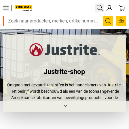
Zoeken
Justrite-shop
Omgaan met gevaarlijke stoffen is het handelsmerk van Justrite.
Het bedrijf wordt beschouwd als een van de toonaangevende
Amerikaanse fabrikanten van beveiligingsproducten voor de
opslag en overslag van gevaarlijke stoffen. Al meer dan 100 jaar
vertrouwen klanten op de betrouwbare producten van de firma uit
de Verenigde Staten. De producten van Justrite helpen bedrijven
om de bescherming van het milieu en de werknemers bij het