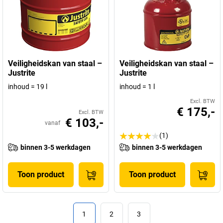
Veiligheidskan van staal –
Veiligheidskan van staal –
Justrite
Justrite
inhoud = 19 l
inhoud = 1 l
Excl. BTW
€ 175,-
Excl. BTW
€ 103,-
vanaf
(1)
binnen 3-5 werkdagen
binnen 3-5 werkdagen
Toon product
Toon product
1
2
3