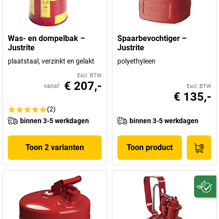
Was- en dompelbak –
Spaarbevochtiger –
Justrite
Justrite
plaatstaal, verzinkt en gelakt
polyethyleen
Excl. BTW
€ 207,-
vanaf
Excl. BTW
€ 135,-
(2)
binnen 3-5 werkdagen
binnen 3-5 werkdagen
Toon 2 varianten
Toon product