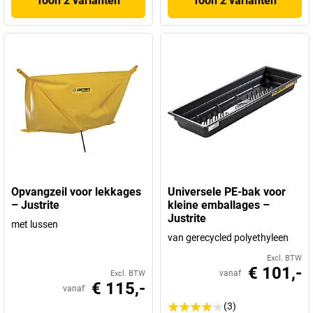
Toon 2 varianten
Toon 2 varianten
Opvangzeil voor lekkages
Universele PE-bak voor
– Justrite
kleine emballages –
Justrite
met lussen
van gerecycled polyethyleen
Excl. BTW
€ 101,-
vanaf
Excl. BTW
€ 115,-
vanaf
(3)