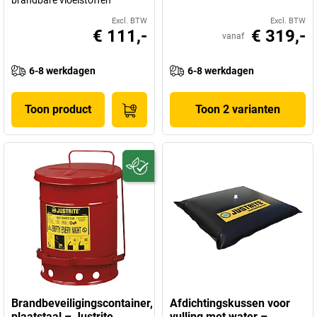
brandbare vloeistoffen
Excl. BTW
Excl. BTW
€ 111,-
€ 319,-
vanaf
6-8 werkdagen
6-8 werkdagen
Toon product
Toon 2 varianten
Brandbeveiligingscontainer,
Afdichtingskussen voor
plaatstaal – Justrite
vulling met water –