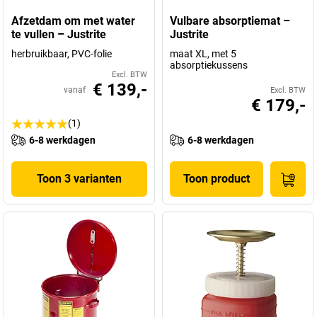
Afzetdam om met water
Vulbare absorptiemat –
te vullen – Justrite
Justrite
herbruikbaar, PVC-folie
maat XL, met 5
absorptiekussens
Excl. BTW
€ 139,-
vanaf
Excl. BTW
€ 179,-
(1)
6-8 werkdagen
6-8 werkdagen
Toon 3 varianten
Toon product