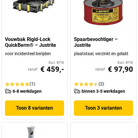
Vouwbak Rigid-Lock
Spaarbevochtiger –
QuickBerm® – Justrite
Justrite
voor incidenteel berijden
plaatstaal, verzinkt en gelakt
Excl. BTW
Excl. BTW
€ 459,-
€ 97,90
vanaf
vanaf
(1)
(2)
6-8 werkdagen
binnen 3-5 werkdagen
Toon 8 varianten
Toon 3 varianten