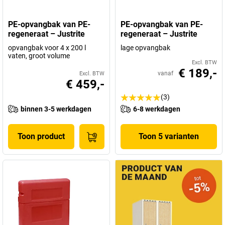
PE-opvangbak van PE-
PE-opvangbak van PE-
regeneraat – Justrite
regeneraat – Justrite
opvangbak voor 4 x 200 l
lage opvangbak
vaten, groot volume
Excl. BTW
€ 189,-
vanaf
Excl. BTW
€ 459,-
(3)
binnen 3-5 werkdagen
6-8 werkdagen
Toon product
Toon 5 varianten