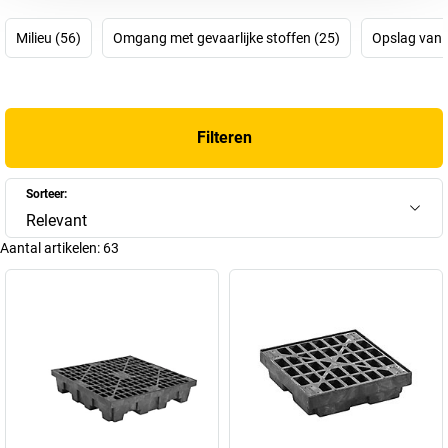
werken met gevaarlijke stoffen te maximaliseren:
veiligheidskannen, opslagkasten voor gevaarlijke stoffen,
Milieu (56)
Omgang met gevaarlijke stoffen (25)
Opslag van g
opvangbakken, afvalcontainers, veiligheidsasbakken enz.
voorkomen dat ontvlambare en waterverontreinigende
vloeistoffen lekken en een gevaar vormen voor mens en milieu.
Filteren
Sorteer:
Relevant
Aantal artikelen:
63