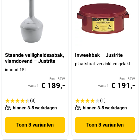
Staande veiligheidsasbak,
Inweekbak – Justrite
vlamdovend – Justrite
plaatstaal, verzinkt en gelakt
inhoud 15 l
Excl. BTW
Excl. BTW
€ 189,-
€ 191,-
vanaf
vanaf
(8)
(1)
binnen 3-5 werkdagen
binnen 3-5 werkdagen
Toon 3 varianten
Toon 3 varianten