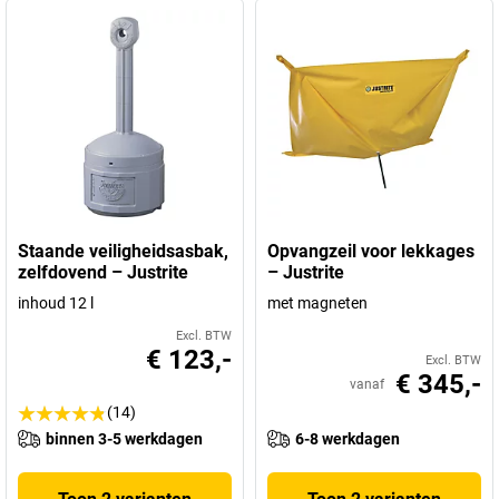
Staande veiligheidsasbak,
Opvangzeil voor lekkages
zelfdovend – Justrite
– Justrite
inhoud 12 l
met magneten
Excl. BTW
€ 123,-
Excl. BTW
€ 345,-
vanaf
(14)
binnen 3-5 werkdagen
6-8 werkdagen