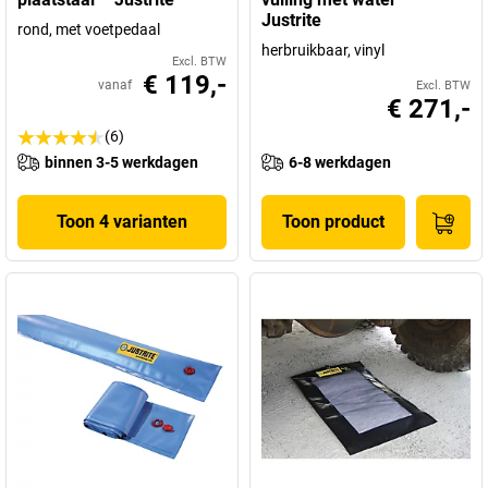
Justrite
rond, met voetpedaal
herbruikbaar, vinyl
Excl. BTW
€ 119,-
vanaf
Excl. BTW
€ 271,-
(6)
binnen 3-5 werkdagen
6-8 werkdagen
Toon 4 varianten
Toon product