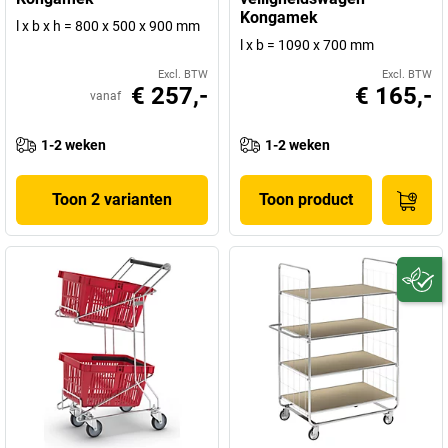
Kongamek
l x b x h = 800 x 500 x 900 mm
l x b = 1090 x 700 mm
Excl. BTW
Excl. BTW
€ 257,-
€ 165,-
vanaf
1-2 weken
1-2 weken
Toon 2 varianten
Toon product