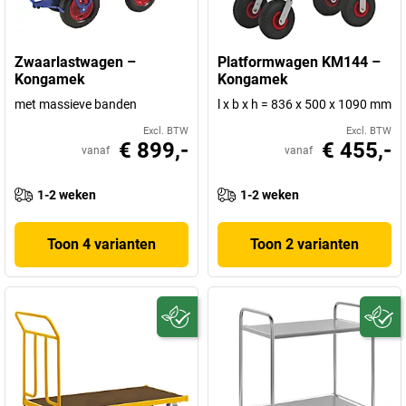
Zwaarlastwagen –
Platformwagen KM144 –
Kongamek
Kongamek
met massieve banden
l x b x h = 836 x 500 x 1090 mm
Excl. BTW
Excl. BTW
€ 899,-
€ 455,-
vanaf
vanaf
1-2 weken
1-2 weken
Toon 4 varianten
Toon 2 varianten