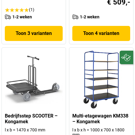
€ 509,-
(1)
1-2 weken
1-2 weken
Toon 3 varianten
Toon 4 varianten
Bedrijfsstep SCOOTER –
Multi-etagewagen KM338
Kongamek
– Kongamek
l x b = 1470 x 700 mm
l x b x h = 1000 x 700 x 1800
mm