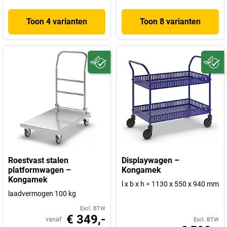
Toon 4 varianten
Toon 8 varianten
Roestvast stalen
Displaywagen –
platformwagen –
Kongamek
Kongamek
l x b x h = 1130 x 550 x 940 mm
laadvermogen 100 kg
Excl. BTW
€ 349,-
vanaf
Excl. BTW