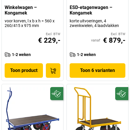
Winkelwagen –
ESD-etagenwagen –
Kongamek
Kongamek
voor korven, l x b x h = 560 x
korte uitvoeringen, 4
260/415 x 975 mm
zwenkwielen, 4 laadvlakken
Excl. BTW
Excl. BTW
€ 229,-
€ 879,-
vanaf
1-2 weken
1-2 weken
Toon product
Toon 6 varianten