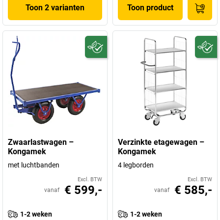
Toon 2 varianten
Toon product
Zwaarlastwagen –
Verzinkte etagewagen –
Kongamek
Kongamek
met luchtbanden
4 legborden
Excl. BTW
Excl. BTW
€ 599,-
€ 585,-
vanaf
vanaf
1-2 weken
1-2 weken