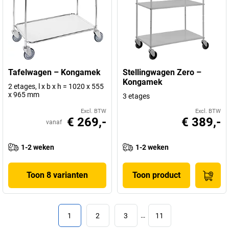
Tafelwagen – Kongamek
Stellingwagen Zero –
Kongamek
2 etages, l x b x h = 1020 x 555
x 965 mm
3 etages
Excl. BTW
Excl. BTW
€ 269,-
€ 389,-
vanaf
1-2 weken
1-2 weken
Toon 8 varianten
Toon product
1
2
3
…
11