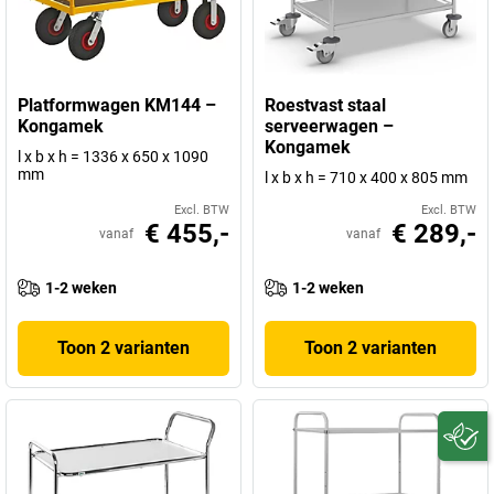
Platformwagen KM144 –
Roestvast staal
Kongamek
serveerwagen –
Kongamek
l x b x h = 1336 x 650 x 1090
mm
l x b x h = 710 x 400 x 805 mm
Excl. BTW
Excl. BTW
€ 455,-
€ 289,-
vanaf
vanaf
1-2 weken
1-2 weken
Toon 2 varianten
Toon 2 varianten