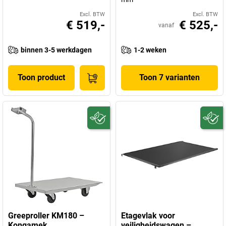
Excl. BTW
Excl. BTW
€ 519,-
€ 525,-
vanaf
binnen 3-5 werkdagen
1-2 weken
Toon product
Toon 7 varianten
Greeproller KM180 –
Etagevlak voor
Kongamek
veiligheidswagen –