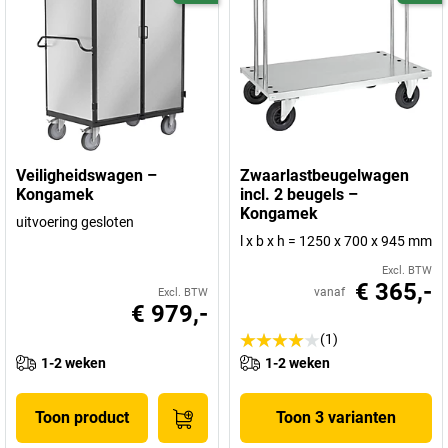
Veiligheidswagen –
Zwaarlastbeugelwagen
Kongamek
incl. 2 beugels –
Kongamek
uitvoering gesloten
l x b x h = 1250 x 700 x 945 mm
Excl. BTW
€ 365,-
vanaf
Excl. BTW
€ 979,-
(1)
1-2 weken
1-2 weken
Toon product
Toon 3 varianten