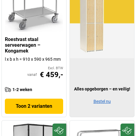
Roestvast staal
serveerwagen –
Kongamek
l x b x h = 910 x 590 x 965 mm
Excl. BTW
€ 459,-
vanaf
Alles opgeborgen – en veilig!
1-2 weken
Bestel nu
Toon 2 varianten