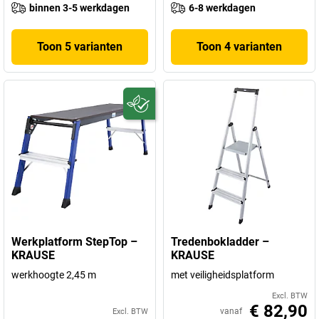
binnen 3-5 werkdagen
6-8 werkdagen
Toon 5 varianten
Toon 4 varianten
Werkplatform StepTop –
Tredenbokladder –
KRAUSE
KRAUSE
werkhoogte 2,45 m
met veiligheidsplatform
Excl. BTW
€ 82,90
vanaf
Excl. BTW