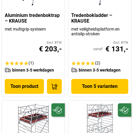
Aluminium tredenboktrap
Tredenbokladder –
– KRAUSE
KRAUSE
met multigrip-systeem
met veiligheidsplatform en
antislip-stroken
Excl. BTW
Excl. BTW
€ 203,-
€ 131,-
vanaf
(1)
(2)
binnen 3-5 werkdagen
binnen 3-5 werkdagen
Toon product
Toon 5 varianten