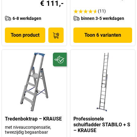
€ 111,-
(11)
6-8 werkdagen
binnen 3-5 werkdagen
Toon product
Toon 6 varianten
Tredenboktrap – KRAUSE
Professionele
schuifladder STABILO + S
met niveaucompensatie,
– KRAUSE
tweezijdig begaanbaar