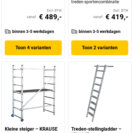
treden-sportencombinatie
Excl. BTW
Excl. BTW
€ 489,-
€ 419,-
vanaf
vanaf
binnen 3-5 werkdagen
binnen 3-5 werkdagen
Toon 4 varianten
Toon 2 varianten
Kleine steiger – KRAUSE
Treden-stellingladder –