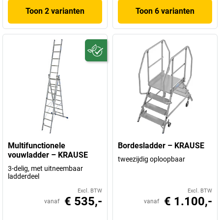
Toon 2 varianten
Toon 6 varianten
Multifunctionele
Bordesladder – KRAUSE
vouwladder – KRAUSE
tweezijdig oploopbaar
3-delig, met uitneembaar
ladderdeel
Excl. BTW
Excl. BTW
€ 535,-
€ 1.100,-
vanaf
vanaf