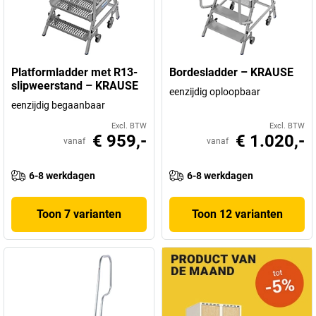
Platformladder met R13-
Bordesladder – KRAUSE
slipweerstand – KRAUSE
eenzijdig oploopbaar
eenzijdig begaanbaar
Excl. BTW
Excl. BTW
€ 959,-
€ 1.020,-
vanaf
vanaf
6-8 werkdagen
6-8 werkdagen
Toon 7 varianten
Toon 12 varianten