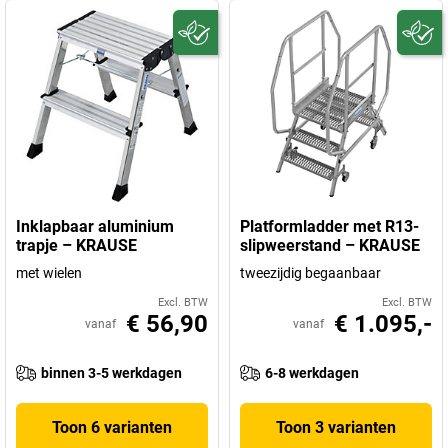
Inklapbaar aluminium
Platformladder met R13-
trapje – KRAUSE
slipweerstand – KRAUSE
met wielen
tweezijdig begaanbaar
Excl. BTW
Excl. BTW
€ 56,90
€ 1.095,-
vanaf
vanaf
binnen 3-5 werkdagen
6-8 werkdagen
Toon 6 varianten
Toon 3 varianten