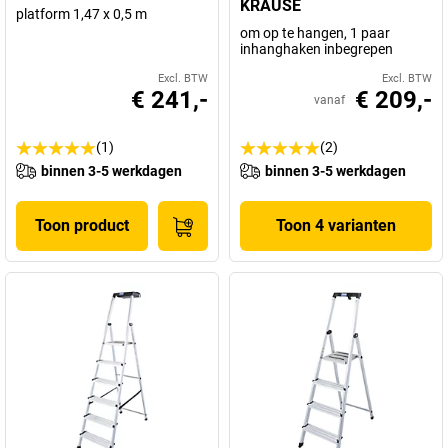
KRAUSE
platform 1,47 x 0,5 m
om op te hangen, 1 paar
inhanghaken inbegrepen
Excl. BTW
Excl. BTW
€ 241,-
€ 209,-
vanaf
(1)
(2)
binnen 3-5 werkdagen
binnen 3-5 werkdagen
Toon product
Toon 4 varianten