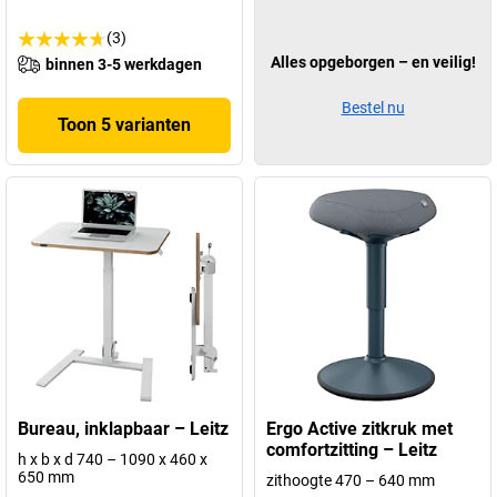
(3)
Alles opgeborgen – en veilig!
binnen 3-5 werkdagen
Bestel nu
Toon 5 varianten
Bureau, inklapbaar – Leitz
Ergo Active zitkruk met
comfortzitting – Leitz
h x b x d 740 – 1090 x 460 x
650 mm
zithoogte 470 – 640 mm