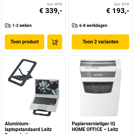
Excl. BTW
Excl. BTW
€ 339,-
€ 193,-
1-2 weken
6-8 werkdagen
Toon product
Toon 2 varianten
Aluminium-
Papiervernietiger IQ
laptopstandaard Leitz
HOME OFFICE – Leitz