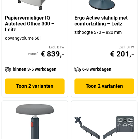
Papiervernietiger IQ
Ergo Active stahulp met
Autofeed Office 300 –
comfortzitting – Leitz
Leitz
zithoogte 570 – 820 mm
opvangvolume 60 l
Excl. BTW
Excl. BTW
€ 839,-
€ 201,-
vanaf
binnen 3-5 werkdagen
6-8 werkdagen
Toon 2 varianten
Toon 2 varianten