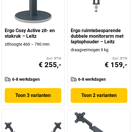
Ergo Cosy Active zit- en
Ergo ruimtebesparende
stakruk – Leitz
dubbele monitorarm met
laptophouder – Leitz
zithoogte 460 – 790 mm
draagvermogen 9 kg
Excl. BTW
Excl. BTW
€ 255,-
€ 159,-
6-8 werkdagen
6-8 werkdagen
Toon 3 varianten
Toon 2 varianten