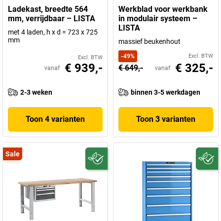
Ladekast, breedte 564
Werkblad voor werkbank
mm, verrijdbaar – LISTA
in modulair systeem –
LISTA
met 4 laden, h x d = 723 x 725
mm
massief beukenhout
-
49
%
Excl. BTW
Excl. BTW
€ 939,-
€ 325,-
€ 649,-
vanaf
vanaf
2-3 weken
binnen 3-5 werkdagen
Toon 4 varianten
Toon 3 varianten
Sale