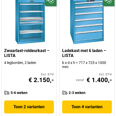
Zwaarlast-roldeurkast –
Ladekast met 6 laden –
LISTA
LISTA
4 legborden, 2 laden
b x d x h = 717 x 725 x 1000
mm
Excl. BTW
Excl. BTW
€ 2.150,-
€ 1.400,-
vanaf
5-6 weken
2-3 weken
Toon 2 varianten
Toon 4 varianten