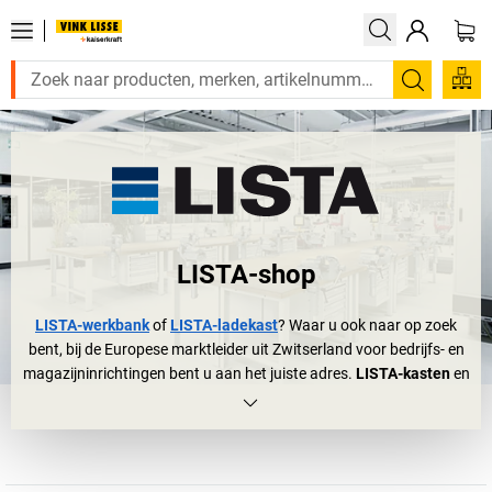
Zoeken
LISTA-shop
LISTA-werkbank
of
LISTA-ladekast
? Waar u ook naar op zoek
bent, bij de Europese marktleider uit Zwitserland voor bedrijfs- en
magazijninrichtingen bent u aan het juiste adres.
LISTA-kasten
en
LISTA-werkbanken
zijn bij ruim 100.000 ondernemingen over de
hele wereld te vinden, in grote industriehallen en laboratoria
alsook in midden- en kleinbedrijven. Het logische gevolg? Wie aan
een ladekast denkt, denkt bijna automatisch aan LISTA. Doel