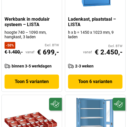
Werkbank in modulair
Ladenkast, plaatstaal –
systeem – LISTA
LISTA
hoogte 740 – 1090 mm,
h x b = 1450 x 1023 mm, 9
hangkast, 3 laden
laden
-
50
%
Excl. BTW
Excl. BTW
€ 699,-
€ 2.450,-
€ 1.400,-
vanaf
vanaf
binnen 3-5 werkdagen
2-3 weken
Toon 5 varianten
Toon 6 varianten