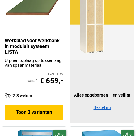
Werkblad voor werkbank
in modulair systeem –
LISTA
Urphen toplaag op tussenlaag
van spaanmateriaal
Excl. BTW
€ 659,-
vanaf
Alles opgeborgen – en veilig!
2-3 weken
Bestel nu
Toon 3 varianten