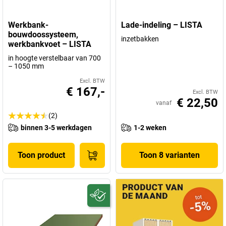
Werkbank-
Lade-indeling – LISTA
bouwdoossysteem,
inzetbakken
werkbankvoet – LISTA
in hoogte verstelbaar van 700
– 1050 mm
Excl. BTW
€ 167,-
Excl. BTW
€ 22,50
vanaf
(2)
binnen 3-5 werkdagen
1-2 weken
Toon product
Toon 8 varianten