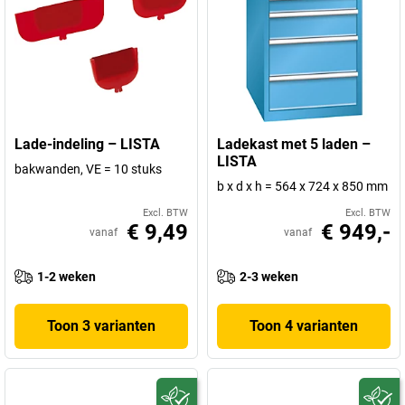
Lade-indeling – LISTA
Ladekast met 5 laden –
LISTA
bakwanden, VE = 10 stuks
b x d x h = 564 x 724 x 850 mm
Excl. BTW
Excl. BTW
€ 9,49
€ 949,-
vanaf
vanaf
1-2 weken
2-3 weken
Toon 3 varianten
Toon 4 varianten