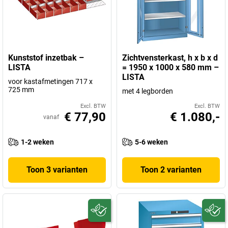
Kunststof inzetbak –
Zichtvensterkast, h x b x d
LISTA
= 1950 x 1000 x 580 mm –
LISTA
voor kastafmetingen 717 x
725 mm
met 4 legborden
Excl. BTW
Excl. BTW
€ 77,90
€ 1.080,-
vanaf
1-2 weken
5-6 weken
Toon 3 varianten
Toon 2 varianten