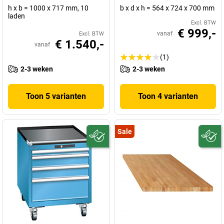
h x b = 1000 x 717 mm, 10
b x d x h = 564 x 724 x 700 mm
laden
Excl. BTW
€ 999,-
vanaf
Excl. BTW
€ 1.540,-
vanaf
(1)
2-3 weken
2-3 weken
Toon 5 varianten
Toon 4 varianten
Sale