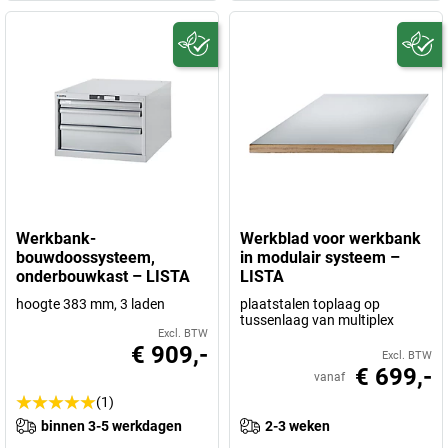
Werkbank-
Werkblad voor werkbank
bouwdoossysteem,
in modulair systeem –
onderbouwkast – LISTA
LISTA
hoogte 383 mm, 3 laden
plaatstalen toplaag op
tussenlaag van multiplex
Excl. BTW
€ 909,-
Excl. BTW
€ 699,-
vanaf
(1)
binnen 3-5 werkdagen
2-3 weken