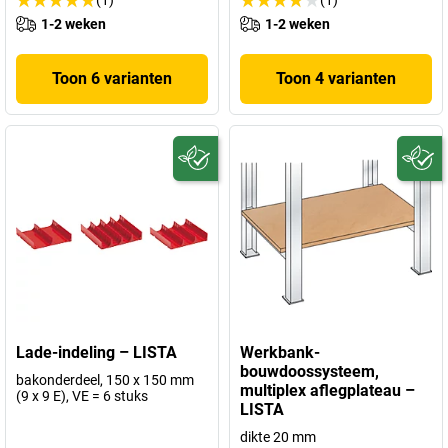
1-2 weken
1-2 weken
Toon 6 varianten
Toon 4 varianten
Lade-indeling – LISTA
Werkbank-
bouwdoossysteem,
bakonderdeel, 150 x 150 mm
multiplex aflegplateau –
(9 x 9 E), VE = 6 stuks
LISTA
dikte 20 mm