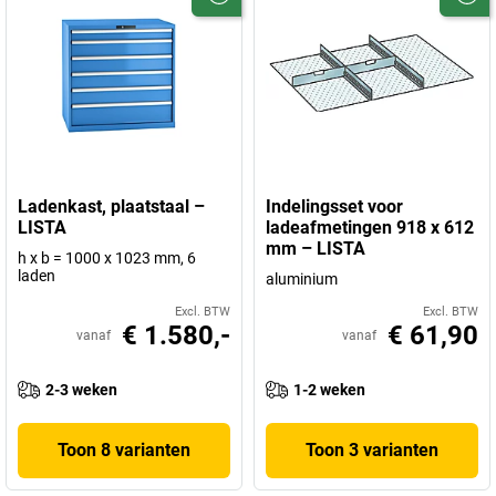
Ladenkast, plaatstaal –
Indelingsset voor
LISTA
ladeafmetingen 918 x 612
mm – LISTA
h x b = 1000 x 1023 mm, 6
laden
aluminium
Excl. BTW
Excl. BTW
€ 1.580,-
€ 61,90
vanaf
vanaf
2-3 weken
1-2 weken
Toon 8 varianten
Toon 3 varianten