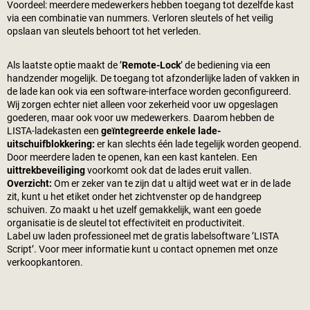
Voordeel: meerdere medewerkers hebben toegang tot dezelfde kast
via een combinatie van nummers. Verloren sleutels of het veilig
opslaan van sleutels behoort tot het verleden.
Als laatste optie maakt de ’
Remote-Lock
’ de bediening via een
handzender mogelijk. De toegang tot afzonderlijke laden of vakken in
de lade kan ook via een software-interface worden geconfigureerd.
Wij zorgen echter niet alleen voor zekerheid voor uw opgeslagen
goederen, maar ook voor uw medewerkers. Daarom hebben de
LISTA-ladekasten een
geïntegreerde enkele lade-
uitschuifblokkering:
er kan slechts één lade tegelijk worden geopend.
Door meerdere laden te openen, kan een kast kantelen. Een
uittrekbeveiliging
voorkomt ook dat de lades eruit vallen.
Overzicht:
Om er zeker van te zijn dat u altijd weet wat er in de lade
zit, kunt u het etiket onder het zichtvenster op de handgreep
schuiven. Zo maakt u het uzelf gemakkelijk, want een goede
organisatie is de sleutel tot effectiviteit en productiviteit.
Label uw laden professioneel met de gratis labelsoftware ’LISTA
Script’. Voor meer informatie kunt u contact opnemen met onze
verkoopkantoren.