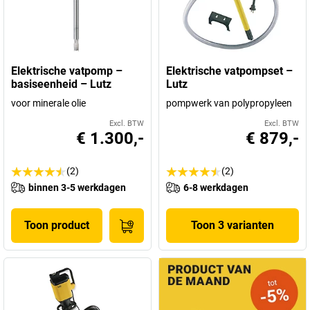
Elektrische vatpomp –
Elektrische vatpompset –
basiseenheid – Lutz
Lutz
voor minerale olie
pompwerk van polypropyleen
Excl. BTW
Excl. BTW
€ 1.300,-
€ 879,-
(2)
(2)
binnen 3-5 werkdagen
6-8 werkdagen
Toon product
Toon 3 varianten