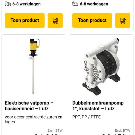
6-8 werkdagen
6-8 werkdagen
Toon product
Toon product
Elektrische vatpomp –
Dubbelmembraanpomp
basiseenheid – Lutz
1'', kunststof – Lutz
voor geconcentreerde zuren en
PPT, PP / PTFE
logen
Excl. BTW
Excl. BTW