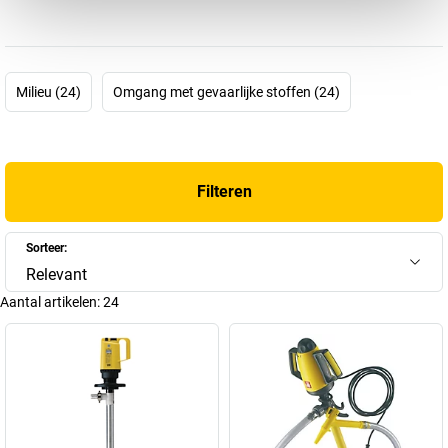
zo'n eenvoudige oplossing niet meer voldoende. In tegendeel: dan
heeft u dringend een
Lutz-pomp
uit ons assortiment nodig!
Lutz Pumpen GmbH werd in 1954 opgericht door Karl Lutz.
Talrijke innovaties en uitbreidingen hebben hun stempel op de
Milieu (24)
Omgang met gevaarlijke stoffen (24)
geschiedenis van het bedrijf gedrukt en tegenwoordig behoort de
internationale Lutz-bedrijvengroep tot de wereldmarktleiders voor
vatpompen, met vestigingen over de hele wereld. Voor zuren,
brandstoffen, diesel, oplosmiddelen, aroma's of
Filteren
desinfecteermiddelen: afhankelijk van het model kunnen Lutz-
pompen het opnemen tegen verschillende vloeistoffen. Daarbij zijn
ze bovendien altijd veilig, efficiënt en eenvoudig te bedienen.
Sorteer:
Hier in de Lutz-shop vindt u gegarandeerd de juiste pomp voor uw
Relevant
toepassing!
Aantal artikelen:
24