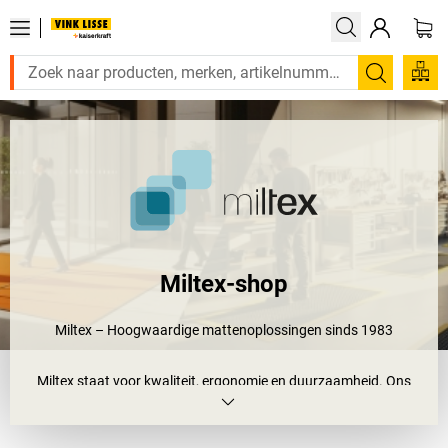
Zoeken
Miltex-shop
Miltex – Hoogwaardige mattenoplossingen sinds 1983
Miltex staat voor kwaliteit, ergonomie en duurzaamheid. Ons
assortiment omvat antislip matten voor op de werkplek – naar
keuze met een gesloten of geperforeerd oppervlak – ideaal voor
industrie, handwerk en kantoor.