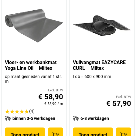
Vloer- en werkbankmat
Vuilvangmat EAZYCARE
Yoga Line Oil – Miltex
CURL – Miltex
op maat gesneden vanaf 1 str.
l x b = 600 x 900 mm
m
Excl. BTW
€ 58,90
Excl. BTW
€ 57,90
€ 58,90
/
m
(4)
binnen 3-5 werkdagen
6-8 werkdagen
Toon product
Toon product