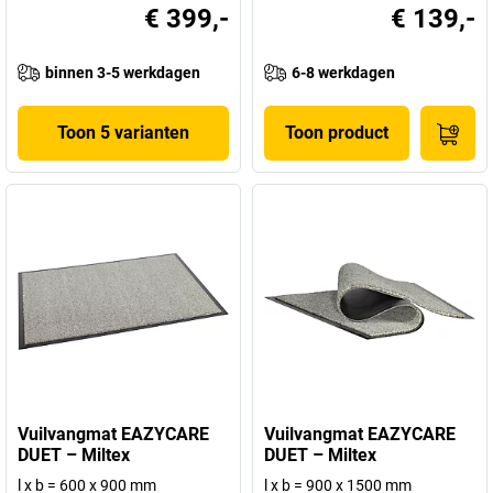
€ 399,-
€ 139,-
binnen 3-5 werkdagen
6-8 werkdagen
Toon 5 varianten
Toon product
Vuilvangmat EAZYCARE
Vuilvangmat EAZYCARE
DUET – Miltex
DUET – Miltex
l x b = 600 x 900 mm
l x b = 900 x 1500 mm