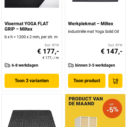
Vloermat YOGA FLAT
Werkplekmat – Miltex
GRIP – Miltex
industriële mat Yoga Solid Oil
b x h = 1200 x 2 mm, per str. m
Excl. BTW
Excl. BTW
€ 177,-
€ 147,-
€ 177,-
/
m
6-8 werkdagen
binnen 3-5 werkdagen
Toon 3 varianten
Toon product