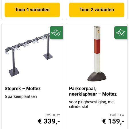
Toon 4 varianten
Toon 2 varianten
Steprek – Mottez
Parkeerpaal,
neerklapbaar – Mottez
6 parkeerplaatsen
voor plugbevestiging, met
cilinderslot
Excl. BTW
Excl. BTW
€ 339,-
€ 159,-