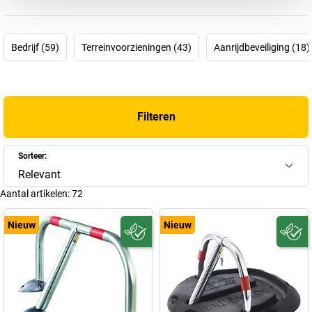
voor uitstekende kwaliteit en flexibiliteit, omdat het bedrijf de
productie van begin tot eind zelf uitvoert. 80 jaar innovatie,
betrokkenheid en passie!
Bedrijf (59)
Terreinvoorzieningen (43)
Aanrijdbeveiliging (18)
Filteren
Sorteer:
Relevant
Aantal artikelen:
72
Nieuw
Nieuw