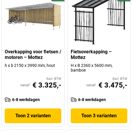
Overkapping voor fietsen /
Fietsoverkapping –
motoren – Mottez
Mottez
h x b 2150 x 3990 mm, hout
H x B 2360 x 5600 mm,
bamboe
Excl. BTW
Excl. BTW
€ 3.325,-
€ 3.475,-
vanaf
vanaf
6-8 werkdagen
6-8 werkdagen
Toon 2 varianten
Toon 3 varianten