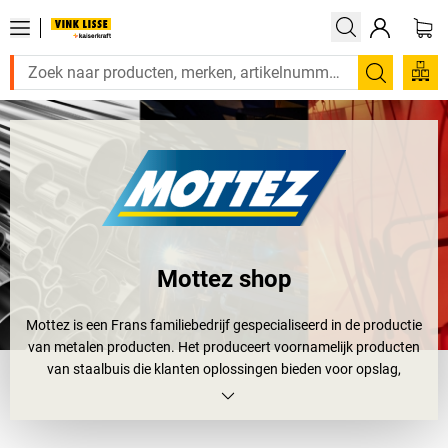
Zoeken
Mottez shop
Mottez is een Frans familiebedrijf gespecialiseerd in de productie
van metalen producten. Het produceert voornamelijk producten
van staalbuis die klanten oplossingen bieden voor opslag,
bescherming, transport en veiligheid. Mottez blijft het ontwerp en
de kwaliteit van de producten verbeteren met behoud van een
milieubewuste aanpak. Alle producten van Mottez staan garant