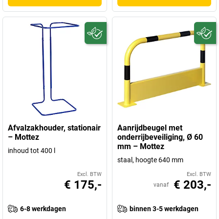
Afvalzakhouder, stationair
Aanrijdbeugel met
– Mottez
onderrijbeveiliging, Ø 60
mm – Mottez
inhoud tot 400 l
staal, hoogte 640 mm
Excl. BTW
Excl. BTW
€ 175,-
€ 203,-
vanaf
6-8 werkdagen
binnen 3-5 werkdagen