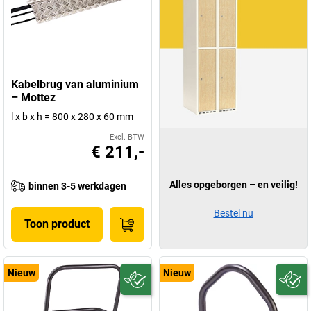
Kabelbrug van aluminium
– Mottez
l x b x h = 800 x 280 x 60 mm
Excl. BTW
€ 211,-
Alles opgeborgen – en veilig!
binnen 3-5 werkdagen
Bestel nu
Toon product
Nieuw
Nieuw