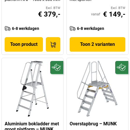
Excl. BTW
Excl. BTW
€ 379,-
€ 149,-
vanaf
6-8 werkdagen
6-8 werkdagen
Toon product
Toon 2 varianten
Aluminium bokladder met
Overstapbrug – MUNK
groot platform – MUNK