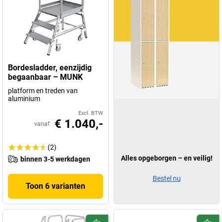
Bordesladder, eenzijdig
begaanbaar – MUNK
platform en treden van
aluminium
Excl. BTW
€ 1.040,-
vanaf
(2)
Alles opgeborgen – en veilig!
binnen 3-5 werkdagen
Bestel nu
Toon 6 varianten