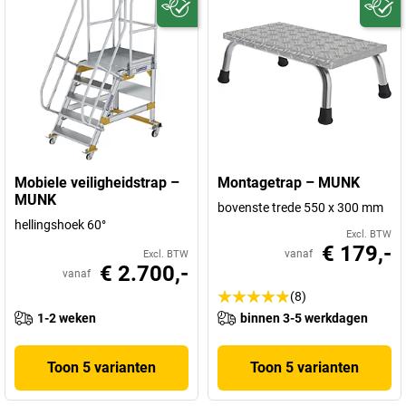
Mobiele veiligheidstrap –
Montagetrap – MUNK
MUNK
bovenste trede 550 x 300 mm
hellingshoek 60°
Excl. BTW
€ 179,-
vanaf
Excl. BTW
€ 2.700,-
vanaf
(8)
1-2 weken
binnen 3-5 werkdagen
Toon 5 varianten
Toon 5 varianten