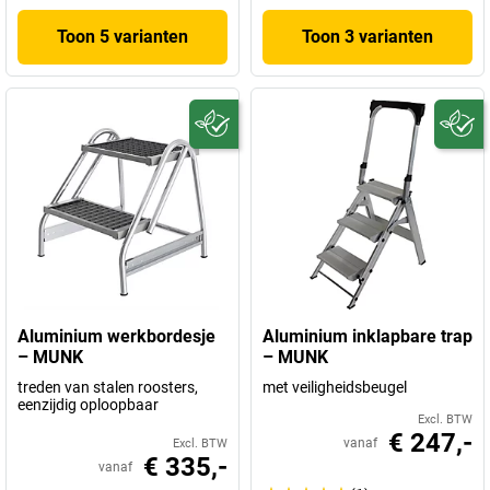
Toon 5 varianten
Toon 3 varianten
Aluminium werkbordesje
Aluminium inklapbare trap
– MUNK
– MUNK
treden van stalen roosters,
met veiligheidsbeugel
eenzijdig oploopbaar
Excl. BTW
€ 247,-
vanaf
Excl. BTW
€ 335,-
vanaf