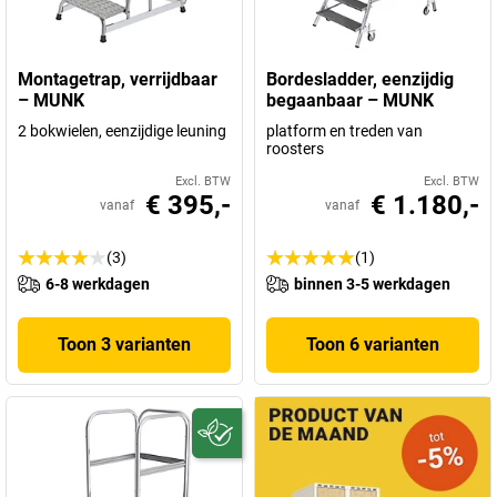
wereldwijd. Een bedrijf dat niets te wensen over laat. Producten
van een sterke en solide kwaliteit.
Montagetrap, verrijdbaar
Bordesladder, eenzijdig
– MUNK
begaanbaar – MUNK
2 bokwielen, eenzijdige leuning
platform en treden van
roosters
Excl. BTW
Excl. BTW
€ 395,-
€ 1.180,-
vanaf
vanaf
(3)
(1)
6-8 werkdagen
binnen 3-5 werkdagen
Toon 3 varianten
Toon 6 varianten