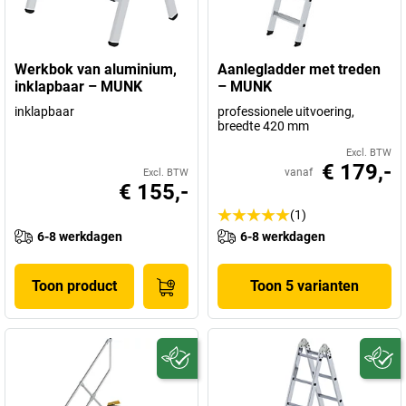
Werkbok van aluminium,
Aanlegladder met treden
inklapbaar – MUNK
– MUNK
inklapbaar
professionele uitvoering,
breedte 420 mm
Excl. BTW
€ 179,-
vanaf
Excl. BTW
€ 155,-
(1)
6-8 werkdagen
6-8 werkdagen
Toon product
Toon 5 varianten