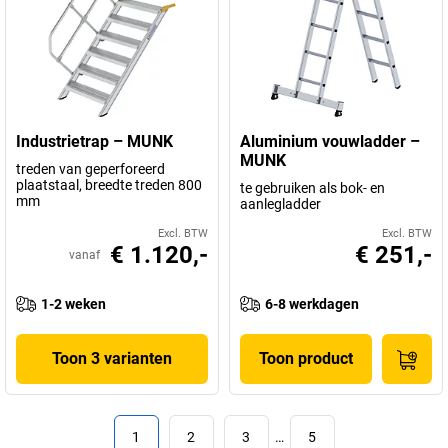
Industrietrap – MUNK
Aluminium vouwladder –
MUNK
treden van geperforeerd
plaatstaal, breedte treden 800
te gebruiken als bok- en
mm
aanlegladder
Excl. BTW
Excl. BTW
€ 1.120,-
€ 251,-
vanaf
1-2 weken
6-8 werkdagen
Toon 3 varianten
Toon product
1
2
3
…
5