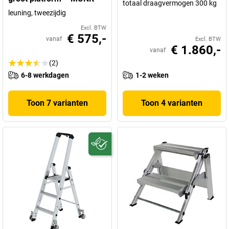
totaal draagvermogen 300 kg
leuning, tweezijdig
Excl. BTW
€ 575,-
vanaf
Excl. BTW
€ 1.860,-
vanaf
(2)
6-8 werkdagen
1-2 weken
Toon 7 varianten
Toon 4 varianten