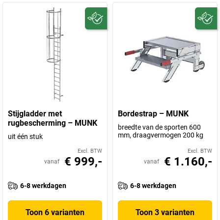
Stijgladder met
Bordestrap – MUNK
rugbescherming – MUNK
breedte van de sporten 600
mm, draagvermogen 200 kg
uit één stuk
Excl. BTW
Excl. BTW
€ 999,-
€ 1.160,-
vanaf
vanaf
6-8 werkdagen
6-8 werkdagen
Toon 6 varianten
Toon 3 varianten