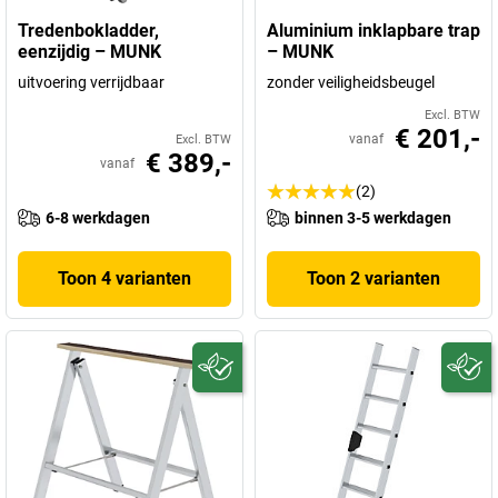
Tredenbokladder,
Aluminium inklapbare trap
eenzijdig – MUNK
– MUNK
uitvoering verrijdbaar
zonder veiligheidsbeugel
Excl. BTW
€ 201,-
vanaf
Excl. BTW
€ 389,-
vanaf
(2)
6-8 werkdagen
binnen 3-5 werkdagen
Toon 4 varianten
Toon 2 varianten