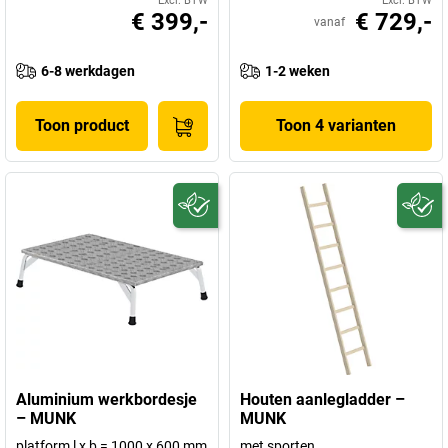
Excl. BTW
Excl. BTW
€ 399,-
€ 729,-
vanaf
6-8 werkdagen
1-2 weken
Toon product
Toon 4 varianten
Aluminium werkbordesje
Houten aanlegladder –
– MUNK
MUNK
platform l x b = 1000 x 600 mm
met sporten