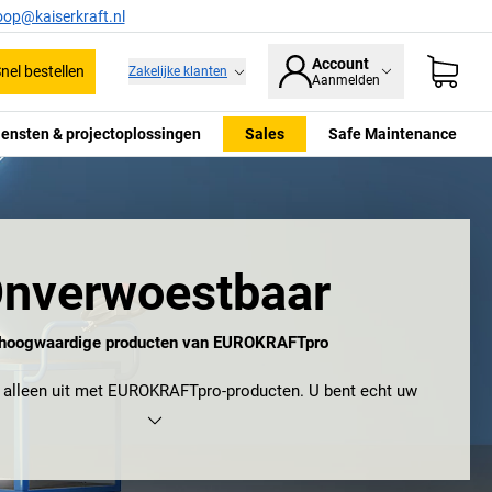
oop@kaiserkraft.nl
Account
nel bestellen
Zakelijke klanten
Aanmelden
iensten & projectoplossingen
Sales
Safe Maintenance
nverwoestbaar
hoogwaardige producten van EUROKRAFTpro
et alleen uit met EUROKRAFTpro-producten. U bent echt uw
opwaarderen. Kies voor hoge kwaliteit en bijna onbeperkte
mbinatiemogelijkheden. Voor een garantie van tien jaar die
** En voor het gevoel dat niets een succesvolle werkdag in
de weg staat. Kies voor EUROKRAFTpro.