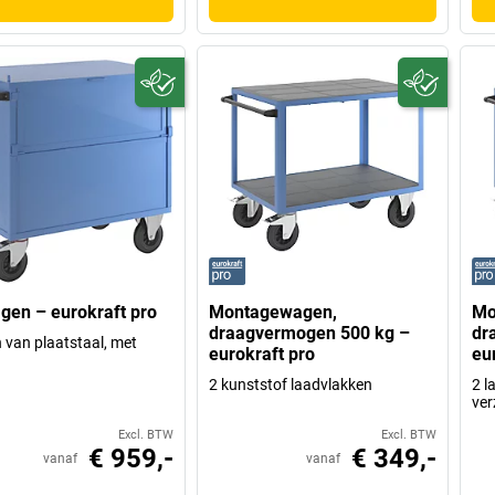
en – eurokraft pro
Montagewagen,
Mo
draagvermogen 500 kg –
dr
van plaatstaal, met
eurokraft pro
eu
2 kunststof laadvlakken
2 l
ver
Excl. BTW
Excl. BTW
€ 959,-
€ 349,-
vanaf
vanaf