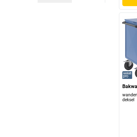
Bakwag
wanden 
deksel