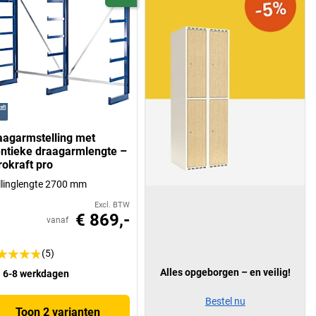
aagarmstelling met
entieke draagarmlengte –
rokraft pro
llinglengte 2700 mm
Excl. BTW
€ 869,-
vanaf
(5)
Alles opgeborgen – en veilig!
6-8 werkdagen
Bestel nu
Toon 2 varianten