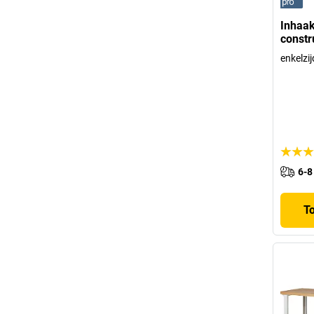
Inhaaks
constr
enkelzij
6-8
T