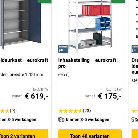
ldeurkast – eurokraft
Inhaakstelling – eurokraft
Dr
pro
id
eu
rden, breedte 1200 mm
één rij
ste
Excl. BTW
Excl. BTW
€ 619,-
€ 175,-
vanaf
vanaf
(9)
(23)
nen 3-5 werkdagen
binnen 3-5 werkdagen
Toon 2 varianten
Toon 48 varianten