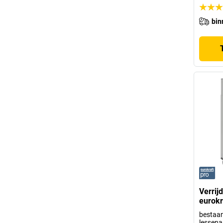
bin
Verrij
eurokr
bestaan
lessena