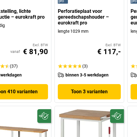
telling, lichte
Perforatieplaat voor
Pe
uctie – eurokraft pro
gereedschapshouder –
ge
eurokraft pro
eu
dig
lengte 1029 mm
le
Excl. BTW
Excl. BTW
€ 81,90
€ 117,-
vanaf
(37)
(3)
 werkdagen
binnen 3-5 werkdagen
oon 410 varianten
Toon 3 varianten