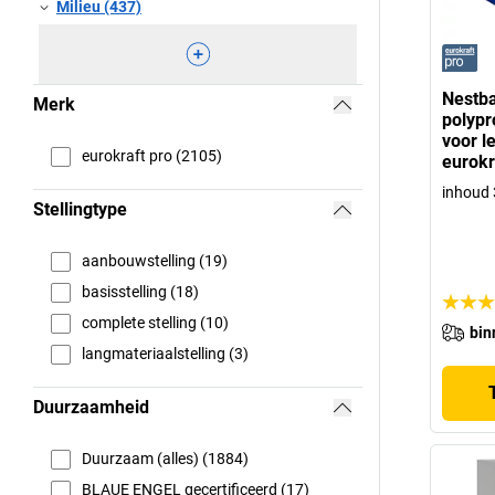
Milieu (437)
Nestba
Merk
polypr
voor l
eurokraft pro (2105)
eurokr
inhoud 3
Stellingtype
aanbouwstelling (19)
basisstelling (18)
complete stelling (10)
bin
langmateriaalstelling (3)
Duurzaamheid
Duurzaam (alles) (1884)
BLAUE ENGEL gecertificeerd (17)