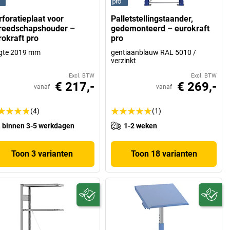
rforatieplaat voor
Palletstellingstaander,
reedschapshouder –
gedemonteerd – eurokraft
rokraft pro
pro
ngte 2019 mm
gentiaanblauw RAL 5010 /
verzinkt
Excl. BTW
Excl. BTW
€ 217,-
€ 269,-
vanaf
vanaf
(4)
(1)
binnen 3-5 werkdagen
1-2 weken
Toon 3 varianten
Toon 18 varianten