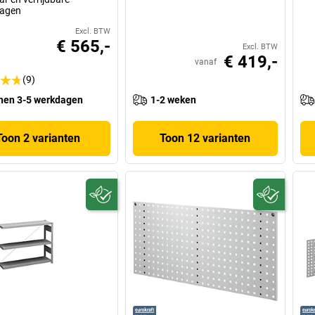
agen
Excl. BTW
€ 565,-
Excl. BTW
€ 419,-
vanaf
(9)
nen 3-5 werkdagen
1-2 weken
Toon 2 varianten
Toon 12 varianten