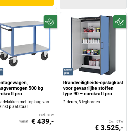
ntagewagen,
Brandveiligheids-opslagkast
aagvermogen 500 kg –
voor gevaarlijke stoffen
rokraft pro
type 90 – eurokraft pro
aadvlakken met toplaag van
2-deurs, 3 legborden
zinkt plaatstaal
Excl. BTW
€ 439,-
vanaf
Excl. BTW
€ 3.525,-