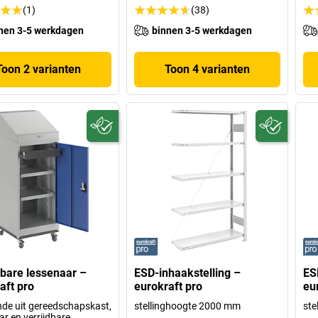
(1)
(38)
nen 3-5 werkdagen
binnen 3-5 werkdagen
Toon 2 varianten
Toon 4 varianten
dbare lessenaar –
ESD-inhaakstelling –
ES
aft pro
eurokraft pro
eu
de uit gereedschapskast,
stellinghoogte 2000 mm
ste
ar en verrijdbare