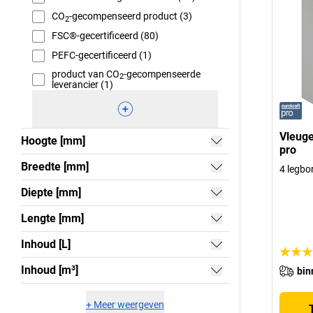
CO
-gecompenseerd product (3)
2
FSC®-gecertificeerd (80)
PEFC-gecertificeerd (1)
product van CO
-gecompenseerde
2
leverancier (1)
Vleuge
Hoogte [mm]
pro
Breedte [mm]
4 legbo
Diepte [mm]
Lengte [mm]
Inhoud [L]
Inhoud [m³]
bin
+
Meer weergeven