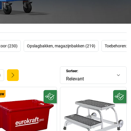
Get. Work. Done.
oor (230)
Opslagbakken, magazijnbakken (219)
Toebehoren: t
Sorteer:
8
Relevant
uw