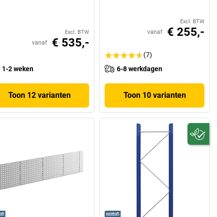
Excl. BTW
€ 255,-
vanaf
Excl. BTW
€ 535,-
vanaf
(7)
1-2 weken
6-8 werkdagen
Toon 12 varianten
Toon 10 varianten