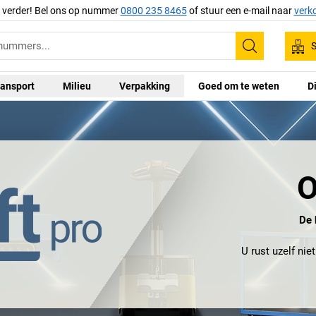
g verder! Bel ons op nummer
0800 235 8465
of stuur een e-mail naar
verk
S
Zoeken
ansport
Milieu
Verpakking
Goed om te weten
D
O
De 
U rust uzelf ni
bedrijf aan het 
aanpassings- en co
ongeëvenaard is.