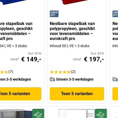
re stapelbak van
Nestbare stapelbak van
Ne
opyleen, geschikt
polypropyleen, geschikt
po
evensmiddelen –
voor levensmiddelen –
vo
aft pro
eurokraft pro
eu
4 l, VE = 3 stuks
inhoud 50 l, VE = 3 stuks
inh
Excl. BTW
Excl. BTW
€ 149,-
€ 197,-
vanaf
vanaf
(7)
(2)
nen 3-5 werkdagen
binnen 3-5 werkdagen
Toon 5 varianten
Toon 5 varianten