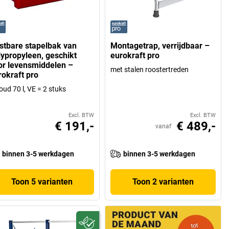
stbare stapelbak van
Montagetrap, verrijdbaar –
lypropyleen, geschikt
eurokraft pro
or levensmiddelen –
met stalen roostertreden
rokraft pro
oud 70 l, VE = 2 stuks
Excl. BTW
Excl. BTW
€ 191,-
€ 489,-
vanaf
binnen 3-5 werkdagen
binnen 3-5 werkdagen
Toon 5 varianten
Toon 2 varianten