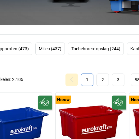
pparaten (473)
Milieu (437)
Toebehoren: opslag (244)
Kant
ikelen:
2.105
1
2
3
…
8
Nieuw
Nie