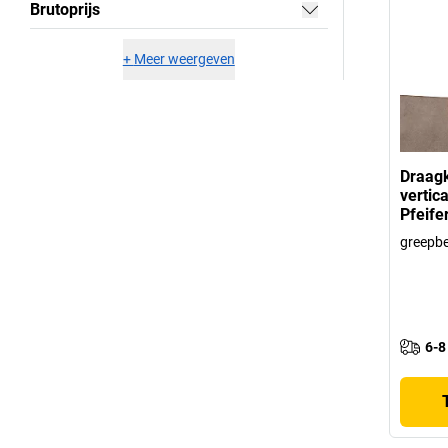
Brutoprijs
+
Meer weergeven
Draag
vertic
Pfeife
greepbe
6-8