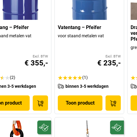
ang – Pfeifer
Vatentang – Pfeifer
Dr
ve
aand metalen vat
voor staand metalen vat
Pf
gre
Excl. BTW
Excl. BTW
€ 355,-
€ 235,-
(2)
(1)
nen 3-5 werkdagen
binnen 3-5 werkdagen
on product
Toon product