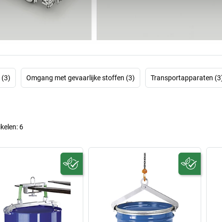
aan hydraulische 
generatie werd he
touwen doorg
serieproduc
touwslagerij, me
industrieel bedri
uitwerking: he
 (3)
Omgang met gevaarlijke stoffen (3)
Transportapparaten (3
En de uitbreidi
Pfeifer-kabels
zi
Duitsland behaal
ikelen:
6
wereld verdeeld. E
In 2008 werd 
U ziet: Pfeifer i