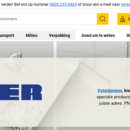
g verder! Bel ons op nummer
0800 235 8465
of stuur een e-mail naar
verk
S
Zoeken
ansport
Milieu
Verpakking
Goed om te weten
D
Vatentangen
,
kr
speciale producte
juiste adres. P
marktleiders i
wereldwijd bek
Beierse eigenhei
familie Pfeifer 