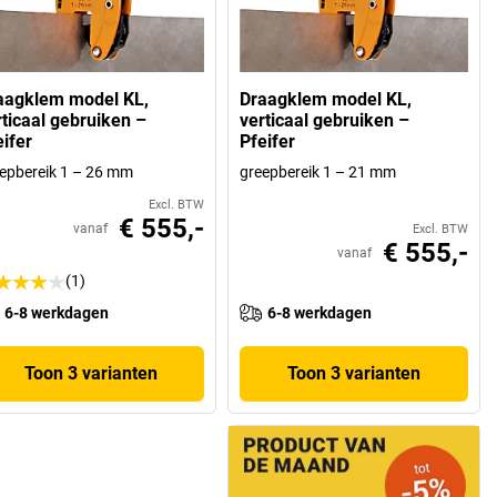
aagklem model KL,
Draagklem model KL,
rticaal gebruiken –
verticaal gebruiken –
eifer
Pfeifer
epbereik 1 – 26 mm
greepbereik 1 – 21 mm
Excl. BTW
€ 555,-
vanaf
Excl. BTW
€ 555,-
vanaf
(1)
6-8 werkdagen
6-8 werkdagen
Toon 3 varianten
Toon 3 varianten