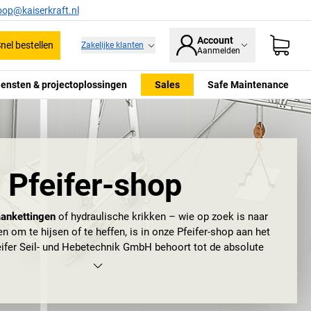
oop@kaiserkraft.nl
Account
nel bestellen
Zakelijke klanten
Aanmelden
iensten & projectoplossingen
Sales
Safe Maintenance
Pfeifer-shop
aankettingen
of hydraulische krikken – wie op zoek is naar
n om te hijsen of te heffen, is in onze Pfeifer-shop aan het
feifer Seil- und Hebetechnik GmbH behoort tot de absolute
n de branche;
Pfeifer Hebetechnik
en
Pfeifer Seilbau
zijn
end en gewaardeerd. Achter het internationale succes zit
d en traditie. Het oudste bewijs van de touwslagerij van de
in Memmingen stamt al uit 1579, wel 400 jaar geleden! Maar