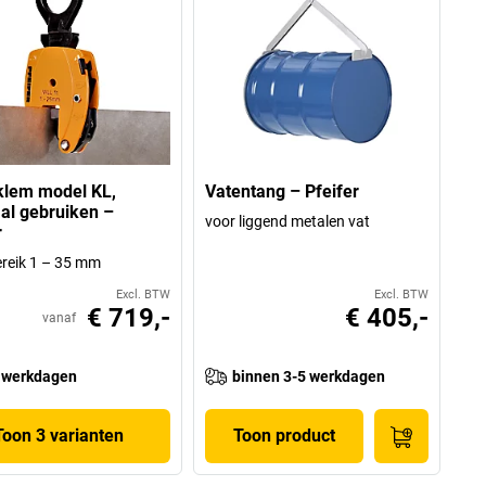
klem model KL,
Vatentang – Pfeifer
aal gebruiken –
voor liggend metalen vat
r
reik 1 – 35 mm
Excl. BTW
Excl. BTW
€ 719,-
€ 405,-
vanaf
 werkdagen
binnen 3-5 werkdagen
Toon 3 varianten
Toon product