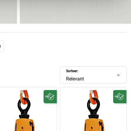
krikken en
hijsbanden
dacht toen nog niemand: generatie op
t ambacht van de vervaardiging en verwerking van hennepen
egeven, tot uiteindelijk in 1949 werd begonnen met de
tie. Vervolgens ontwikkelde zich uit de ambachtelijke
t toentertijd slechts twee medewerkers, al snel een groot
jf. Vanaf ca. 1990 toonde de toenemende globalisering haar
t familiebedrijf van de inmiddels 12e generatie werd een
)
internationaal actieve ’global player’.
ng lijkt zich gestaag voort te zetten:
Pfeifer-kettingen
en
jn exporttoppers. Meer dan 50 % van de omzet wordt buiten
Sorteer:
d, dochterondernemingen en servicecentra zijn over de hele
n ook in het land van herkomst groeit Pfeifer steeds verder.
Relevant
het moederbedrijf in Memmingen nog met 40 % vergroot.
s niet te omzeilen. In onze shop vindt u kettingen, kabels en
nog veel meer van Pfeifer!