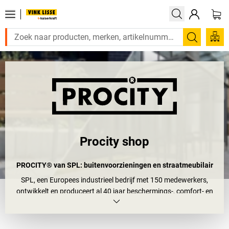
Zoeken
Procity shop
PROCITY® van SPL: buitenvoorzieningen en straatmeubilair
SPL, een Europees industrieel bedrijf met 150 medewerkers,
ontwikkelt en produceert al 40 jaar beschermings-, comfort- en
informatieproducten in Frankrijk.
Het
merk PROCITY® is het gerenommeerde merk voor
buitenvoorzieningen en straatmeubilair
, en is ook een van de