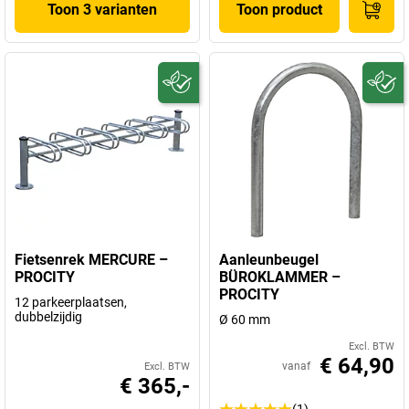
Toon 3 varianten
Toon product
Fietsenrek MERCURE –
Aanleunbeugel
PROCITY
BÜROKLAMMER –
PROCITY
12 parkeerplaatsen,
dubbelzijdig
Ø 60 mm
Excl. BTW
€ 64,90
vanaf
Excl. BTW
€ 365,-
(1)