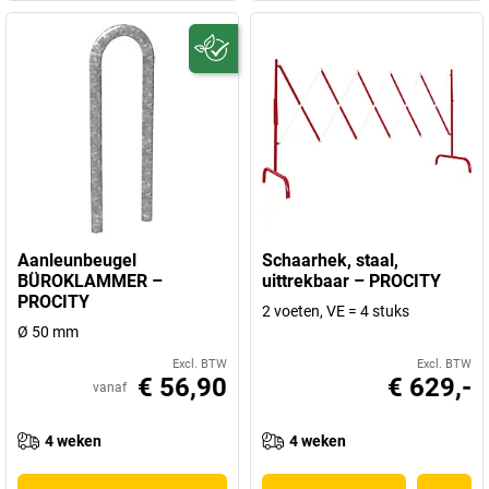
Aanleunbeugel
Schaarhek, staal,
BÜROKLAMMER –
uittrekbaar – PROCITY
PROCITY
2 voeten, VE = 4 stuks
Ø 50 mm
Excl. BTW
Excl. BTW
€ 56,90
€ 629,-
vanaf
4 weken
4 weken