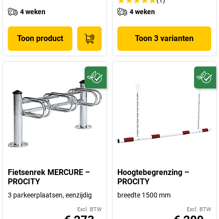
4 weken
4 weken
Toon product
Toon 3 varianten
Fietsenrek MERCURE –
Hoogtebegrenzing –
PROCITY
PROCITY
3 parkeerplaatsen, eenzijdig
breedte 1500 mm
Excl. BTW
Excl. BTW