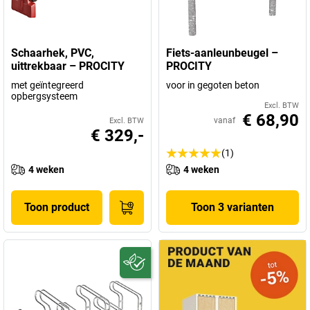
Schaarhek, PVC,
Fiets-aanleunbeugel –
uittrekbaar – PROCITY
PROCITY
met geïntegreerd
voor in gegoten beton
opbergsysteem
Excl. BTW
€ 68,90
vanaf
Excl. BTW
€ 329,-
(1)
4 weken
4 weken
Toon product
Toon 3 varianten