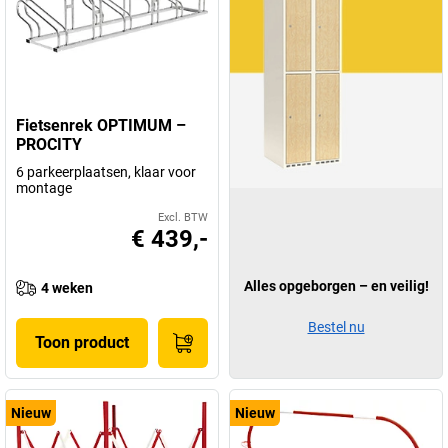
Fietsenrek OPTIMUM –
PROCITY
6 parkeerplaatsen, klaar voor
montage
Excl. BTW
€ 439,-
Alles opgeborgen – en veilig!
4 weken
Bestel nu
Toon product
Nieuw
Nieuw