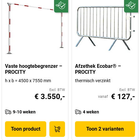
Vaste hoogtebegrenzer –
Afzethek Ecobar® –
PROCITY
PROCITY
h x b = 4500 x 7550 mm
thermisch verzinkt
Excl. BTW
Excl. BTW
€ 3.550,-
€ 127,-
vanaf
9-10 weken
4 weken
Toon product
Toon 2 varianten