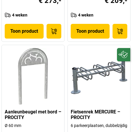
€ 273,-
€ 209,-
4 weken
4 weken
Toon product
Toon product
Aanleunbeugel met bord –
Fietsenrek MERCURE –
PROCITY
PROCITY
Ø 60 mm
6 parkeerplaatsen, dubbelzijdig