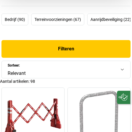
Europese marktleiders in dit segment. Het productassortiment
omvat
overkappingen, zitbanken, afvalbakken, fietsenrekken
en
nog veel meer.
Bedrijf (90)
Terreinvoorzieningen (67)
Aanrijdbeveiliging (22)
PROCITY®-producten zijn uiterst duurzaam
en hebben een
zeer
hoge kwaliteit
dankzij
hoogwaardige materialen, zorgvuldige
fabricage en productie
.
Filteren
Samen met PROCITY® kunt u nu ook
uw buitenvoorzieningen,
openbare ruimtes en steden
verfraaien – praktisch, functioneel
en esthetisch. Ontdek nu onze producten!
Sorteer:
Relevant
Aantal artikelen:
98