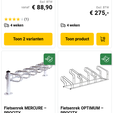
Excl. BTW
€ 88,90
vanaf
Excl. BTW
€ 275,-
(1)
4 weken
4 weken
Toon 2 varianten
Toon product
Fietsenrek MERCURE –
Fietsenrek OPTIMUM –
PROCITY
PROCITY