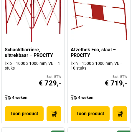
Schachtbarrière,
Afzethek Eco, staal –
uittrekbaar – PROCITY
PROCITY
l x b = 1000 x 1000 mm, VE = 4
l x h = 1500 x 1000 mm, VE =
stuks
10 stuks
Excl. BTW
Excl. BTW
€ 729,-
€ 719,-
4 weken
4 weken
Toon product
Toon product