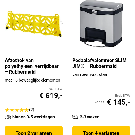
Afzethek van
Pedaalafvalemmer SLIM
polyethyleen, verrijdbaar
JIM® – Rubbermaid
– Rubbermaid
van roestvast staal
met 16 beweeglijke elementen
Excl. BTW
€ 619,-
Excl. BTW
€ 145,-
vanaf
(2)
binnen 3-5 werkdagen
2-3 weken
Toon 2 varianten
Toon 4 varianten