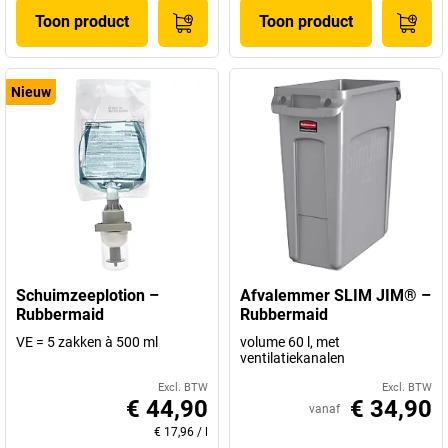
Toon product
Toon product
Nieuw
Schuimzeeplotion –
Afvalemmer SLIM JIM® –
Rubbermaid
Rubbermaid
VE = 5 zakken à 500 ml
volume 60 l, met
ventilatiekanalen
Excl. BTW
Excl. BTW
€ 44,90
€ 34,90
vanaf
€ 17,96
/
l