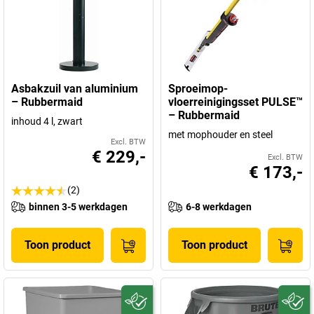
Asbakzuil van aluminium
Sproeimop-
– Rubbermaid
vloerreinigingsset PULSE™
– Rubbermaid
inhoud 4 l, zwart
met mophouder en steel
Excl. BTW
€ 229,-
Excl. BTW
€ 173,-
(2)
binnen 3-5 werkdagen
6-8 werkdagen
Toon product
Toon product