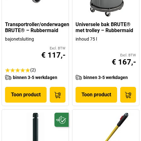
Transportroller/onderwagen
Universele bak BRUTE®
BRUTE® – Rubbermaid
met trolley – Rubbermaid
bajonetsluiting
inhoud 75 l
Excl. BTW
€ 117,-
Excl. BTW
€ 167,-
(2)
binnen 3-5 werkdagen
binnen 3-5 werkdagen
Toon product
Toon product