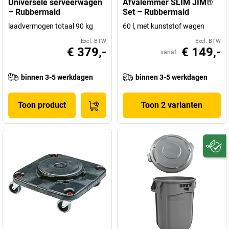
Universele serveerwagen
Afvalemmer SLIM JIM®
– Rubbermaid
Set – Rubbermaid
laadvermogen totaal 90 kg
60 l, met kunststof wagen
Excl. BTW
Excl. BTW
€ 379,-
€ 149,-
vanaf
binnen 3-5 werkdagen
binnen 3-5 werkdagen
Toon product
Toon 2 varianten