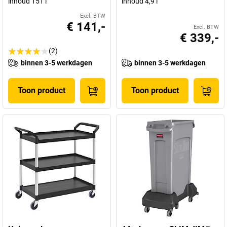
inhoud 151 l
inhoud 4,9 l
Excl. BTW
€ 141,-
Excl. BTW
€ 339,-
(2)
binnen 3-5 werkdagen
binnen 3-5 werkdagen
Toon product
Toon product