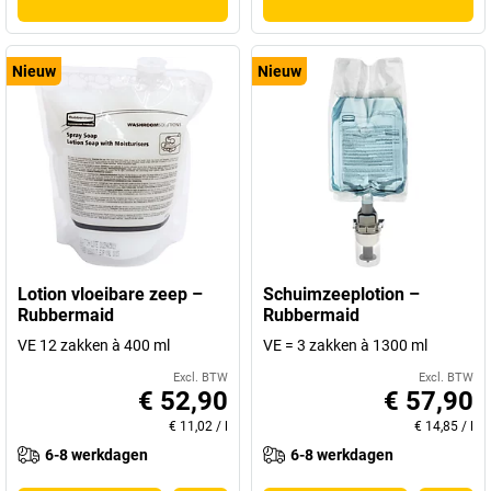
Nieuw
Nieuw
Lotion vloeibare zeep –
Schuimzeeplotion –
Rubbermaid
Rubbermaid
VE 12 zakken à 400 ml
VE = 3 zakken à 1300 ml
Excl. BTW
Excl. BTW
€ 52,90
€ 57,90
€ 11,02
/
l
€ 14,85
/
l
6-8 werkdagen
6-8 werkdagen