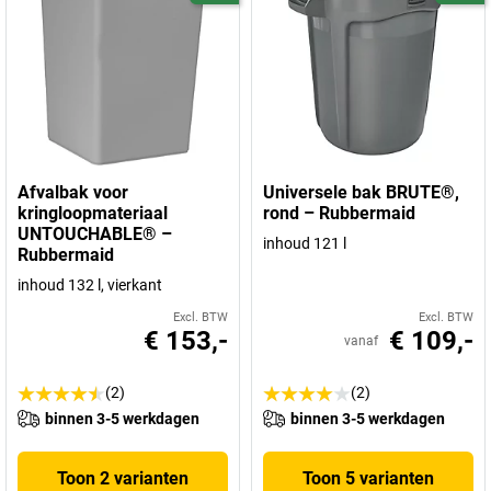
Afvalbak voor
Universele bak BRUTE®,
kringloopmateriaal
rond – Rubbermaid
UNTOUCHABLE® –
inhoud 121 l
Rubbermaid
inhoud 132 l, vierkant
Excl. BTW
Excl. BTW
€ 153,-
€ 109,-
vanaf
(2)
(2)
binnen 3-5 werkdagen
binnen 3-5 werkdagen
Toon 2 varianten
Toon 5 varianten