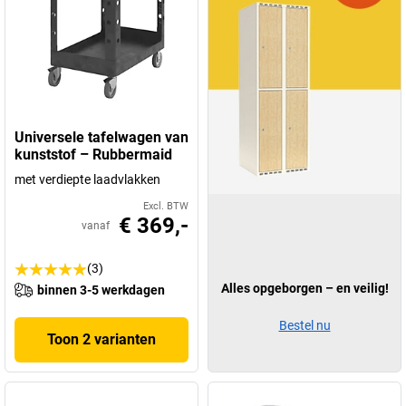
Universele tafelwagen van
kunststof – Rubbermaid
met verdiepte laadvlakken
Excl. BTW
€ 369,-
vanaf
(3)
Alles opgeborgen – en veilig!
binnen 3-5 werkdagen
Bestel nu
Toon 2 varianten