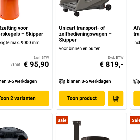
zetting voor
Unicart transport- of
Af
rskegels – Skipper
zelfbedieningswagen –
tr
Skipper
lengte max. 9000 mm
inc
voor binnen en buiten
Excl. BTW
Excl. BTW
€ 95,90
€ 819,-
vanaf
nen 3-5 werkdagen
binnen 3-5 werkdagen
Toon 2 varianten
Toon product
Sale
Sal