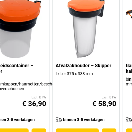
heidscontainer –
Afvalzakhouder – Skipper
Ba
r
ka
l x b = 375 x 338 mm
bin
rmkappen/haarnetten/beschermende
m
/overschoenen
Excl. BTW
Excl. BTW
€ 36,90
€ 58,90
nen 3-5 werkdagen
binnen 3-5 werkdagen