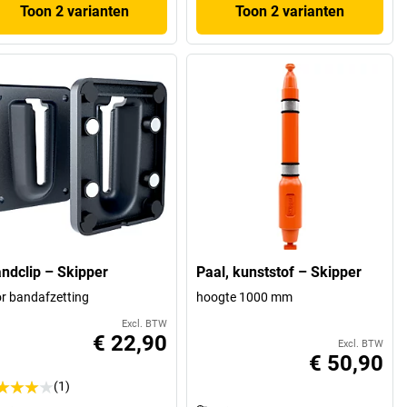
Toon 2 varianten
Toon 2 varianten
ndclip – Skipper
Paal, kunststof – Skipper
r bandafzetting
hoogte 1000 mm
Excl. BTW
€ 22,90
Excl. BTW
€ 50,90
(1)