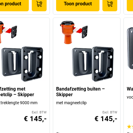
on product
Toon product
zetting met
Bandafzetting buiten –
Wa
tclip – Skipper
Skipper
voo
ttreklengte 9000 mm
met magneetclip
Excl. BTW
Excl. BTW
€ 145,-
€ 145,-