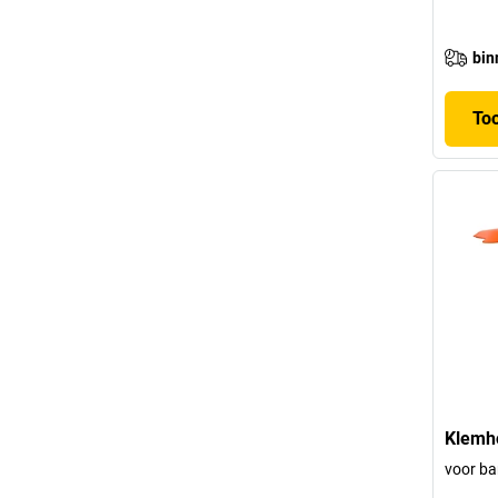
bin
To
Klemh
voor ba