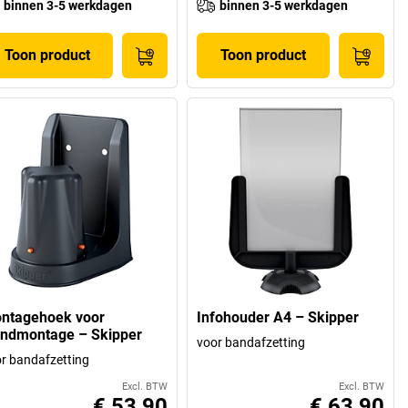
binnen 3-5 werkdagen
binnen 3-5 werkdagen
Toon product
Toon product
ntagehoek voor
Infohouder A4 – Skipper
ndmontage – Skipper
voor bandafzetting
r bandafzetting
Excl. BTW
Excl. BTW
€ 53,90
€ 63,90