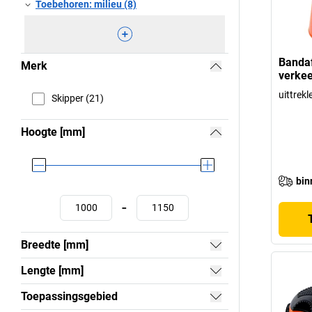
Toebehoren: milieu (8)
Bandaf
Merk
verkee
uittrek
Skipper (21)
Hoogte [mm]
bin
-
Breedte [mm]
Lengte [mm]
Toepassingsgebied