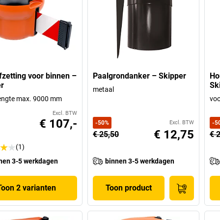
zetting voor binnen –
Paalgrondanker – Skipper
Ho
r
Sk
metaal
lengte max. 9000 mm
voo
Excl. BTW
€ 107,-
-
50
%
Excl. BTW
-
5
€ 12,75
€ 25,50
€ 
(1)
nen 3-5 werkdagen
binnen 3-5 werkdagen
Toon 2 varianten
Toon product