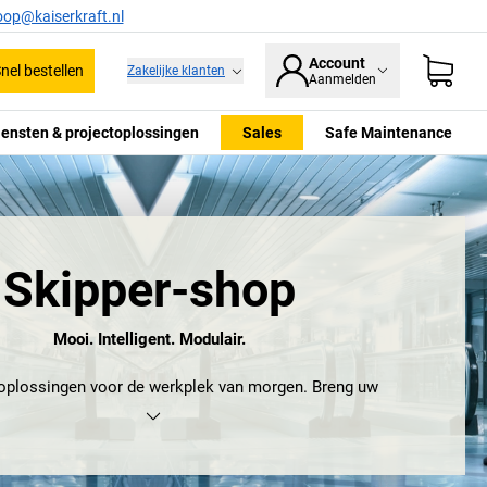
oop@kaiserkraft.nl
Account
nel bestellen
Zakelijke klanten
Aanmelden
iensten & projectoplossingen
Sales
Safe Maintenance
Skipper-shop
Mooi. Intelligent. Modulair.
oplossingen voor de werkplek van morgen. Breng uw
 de toekomst met Skipper. Meer dan 20 jaar innovatie ligt
slag aan ons unieke modulaire en multifunctionele
productassortiment.
yclebare en milieuvriendelijke, echt modulaire oplossingen