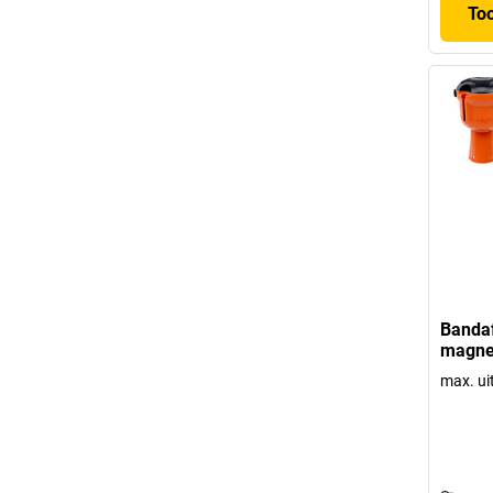
To
Bandaf
magnee
max. ui