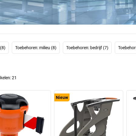
zijn ontwikkeld
binnenomgevingen,
Onze producte
bedrijfsinterne ef
gezondhei
(8)
Toebehoren: milieu (8)
Toebehoren: bedrijf (7)
Toebehore
Voor bedr
ikelen:
21
Nieuw