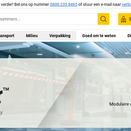
g verder! Bel ons op nummer
0800 235 8465
of stuur een e-mail naar
verk
S
Zoeken
ansport
Milieu
Verpakking
Goed om te weten
D
Modulaire 
werkomgeving naar
ten grond
Onze volledig rec