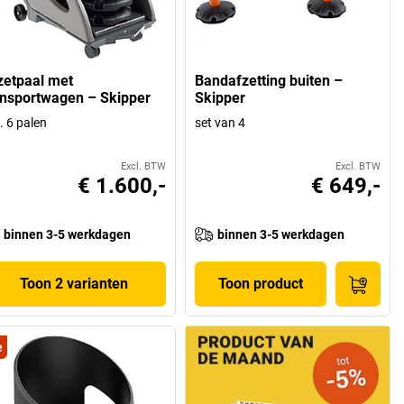
zetpaal met
Bandafzetting buiten –
ansportwagen – Skipper
Skipper
l. 6 palen
set van 4
Excl. BTW
Excl. BTW
€ 1.600,-
€ 649,-
binnen 3-5 werkdagen
binnen 3-5 werkdagen
Toon 2 varianten
Toon product
e