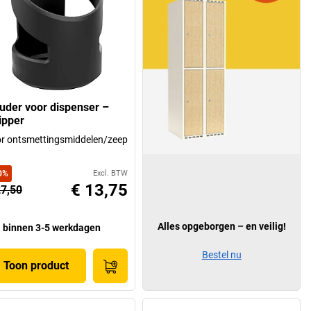
uder voor dispenser –
ipper
r ontsmettingsmiddelen/zeep
0
%
Excl. BTW
€ 13,75
27,50
Alles opgeborgen – en veilig!
binnen 3-5 werkdagen
Bestel nu
Toon product