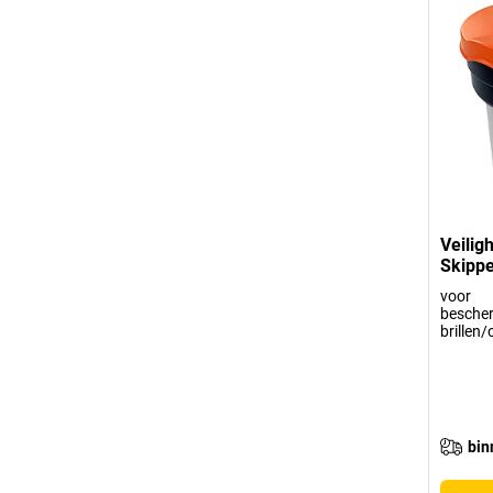
Veilig
Skippe
voor
besche
brillen
bin