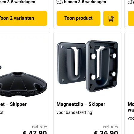
nen 3-5 werkdagen
binnen 3-5 werkdagen
Toon 2 varianten
Toon product
et – Skipper
Magneetclip – Skipper
Mo
wa
of
voor bandafzetting
voo
Excl. BTW
Excl. BTW
€ 47,90
€ 36,90