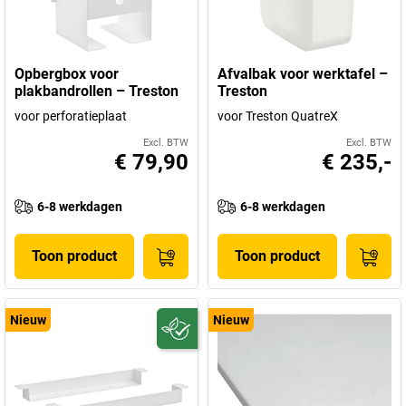
Opbergbox voor
Afvalbak voor werktafel –
plakbandrollen – Treston
Treston
voor perforatieplaat
voor Treston QuatreX
Excl. BTW
Excl. BTW
€ 79,90
€ 235,-
6-8 werkdagen
6-8 werkdagen
Toon product
Toon product
Nieuw
Nieuw