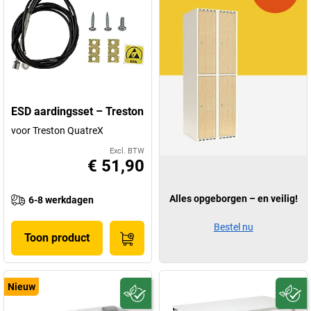
ESD aardingsset – Treston
voor Treston QuatreX
Excl. BTW
€ 51,90
Alles opgeborgen – en veilig!
6-8 werkdagen
Bestel nu
Toon product
Nieuw