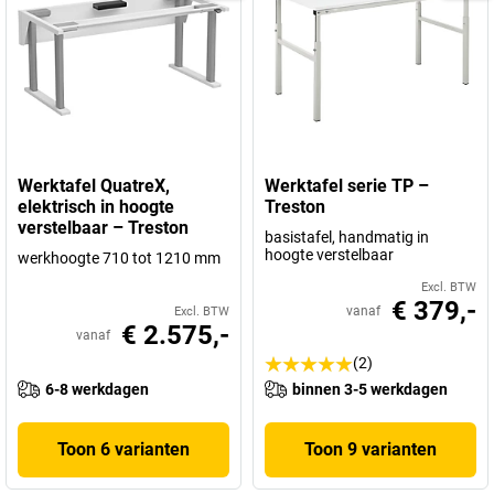
Werktafel QuatreX,
Werktafel serie TP –
elektrisch in hoogte
Treston
verstelbaar – Treston
basistafel, handmatig in
hoogte verstelbaar
werkhoogte 710 tot 1210 mm
Excl. BTW
€ 379,-
vanaf
Excl. BTW
€ 2.575,-
vanaf
(2)
6-8 werkdagen
binnen 3-5 werkdagen
Toon 6 varianten
Toon 9 varianten