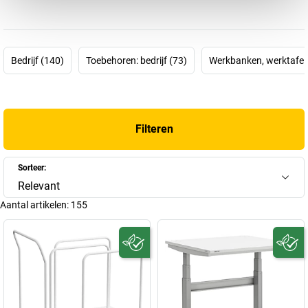
of Lean Production. Ze zijn bedoeld om medewerkers te helpen
zich te concentreren op de kern van hun werk en om onnodige
stappen, zoals het zoeken naar werkmateriaal, op de lange termijn
te beperken. Hoe bereikt u dit? Door producten te gebruiken die
Bedrijf (140)
Toebehoren: bedrijf (73)
Werkbanken, werktafel
individueel kunnen worden aangepast aan werkprocessen en
mensen.
TRESTON heeft zich aan dit onderwerp gewijd en
modulaire
werkpleksystemen
ontwikkeld om de ergonomie, de
Filteren
functionaliteit en de efficiëntie op de werkplek te verbeteren. De
TRESTON productconfigurator
stelt klanten zelfs in staat om
rekening te houden met de processen in hun bedrijf bij het
Sorteer:
samenstellen van een systeemwerkplek. Het Finse bedrijf is niet
Relevant
voor niets een van de grootste fabrikanten ter wereld. Want de
Aantal artikelen:
155
klant – en dus de persoon op zijn werkplek – staat bij TRESTON
centraal.