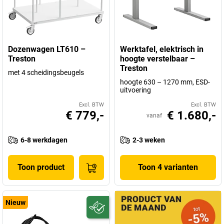
Dozenwagen LT610 –
Werktafel, elektrisch in
Treston
hoogte verstelbaar –
Treston
met 4 scheidingsbeugels
hoogte 630 – 1270 mm, ESD-
uitvoering
Excl. BTW
Excl. BTW
€ 779,-
€ 1.680,-
vanaf
6-8 werkdagen
2-3 weken
Toon product
Toon 4 varianten
Nieuw