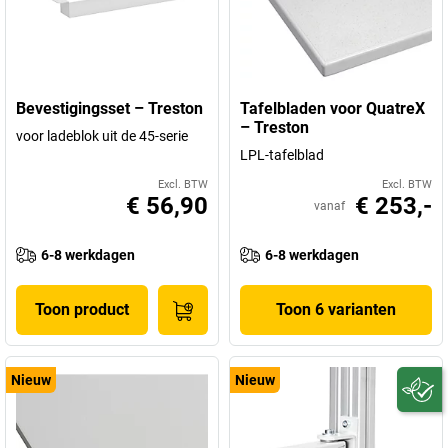
Bevestigingsset – Treston
Tafelbladen voor QuatreX
– Treston
voor ladeblok uit de 45-serie
LPL-tafelblad
Excl. BTW
Excl. BTW
€ 56,90
€ 253,-
vanaf
6-8 werkdagen
6-8 werkdagen
Toon product
Toon 6 varianten
Nieuw
Nieuw