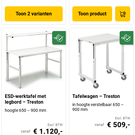
Toon 2 varianten
Toon product
ESD-werktafel met
Tafelwagen – Treston
legbord – Treston
in hoogte verstelbaar 650 –
900 mm
hoogte 650 – 900 mm
Excl. BTW
€ 509,-
vanaf
Excl. BTW
€ 1.120,-
vanaf