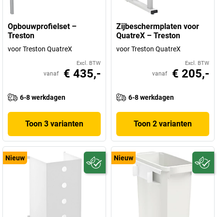
Opbouwprofielset –
Zijbeschermplaten voor
Treston
QuatreX – Treston
voor Treston QuatreX
voor Treston QuatreX
Excl. BTW
Excl. BTW
€ 435,-
€ 205,-
vanaf
vanaf
6-8 werkdagen
6-8 werkdagen
Toon 3 varianten
Toon 2 varianten
Nieuw
Nieuw