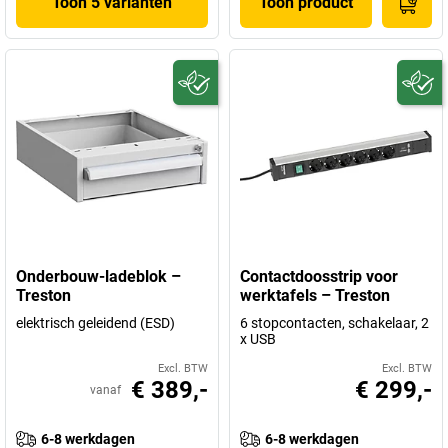
Toon 5 varianten
Toon product
Onderbouw-ladeblok –
Contactdoosstrip voor
Treston
werktafels – Treston
elektrisch geleidend (ESD)
6 stopcontacten, schakelaar, 2
x USB
Excl. BTW
Excl. BTW
€ 389,-
€ 299,-
vanaf
6-8 werkdagen
6-8 werkdagen