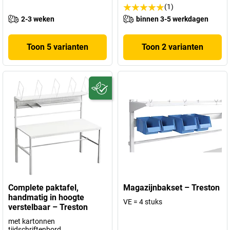
(1)
2-3 weken
binnen 3-5 werkdagen
Toon 5 varianten
Toon 2 varianten
Complete paktafel,
Magazijnbakset – Treston
handmatig in hoogte
VE = 4 stuks
verstelbaar – Treston
met kartonnen
tijdschriftenbord,