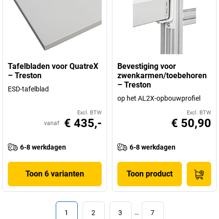
Tafelbladen voor QuatreX
Bevestiging voor
– Treston
zwenkarmen/toebehoren
– Treston
ESD-tafelblad
op het AL2X-opbouwprofiel
Excl. BTW
Excl. BTW
€ 435,-
€ 50,90
vanaf
6-8 werkdagen
6-8 werkdagen
Toon 6 varianten
Toon product
1
2
3
…
7