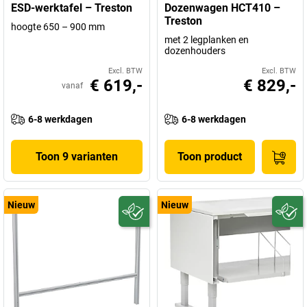
ESD-werktafel – Treston
Dozenwagen HCT410 –
Treston
hoogte 650 – 900 mm
met 2 legplanken en
dozenhouders
Excl. BTW
Excl. BTW
€ 619,-
€ 829,-
vanaf
6-8 werkdagen
6-8 werkdagen
Toon 9 varianten
Toon product
Nieuw
Nieuw