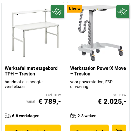
Nieuw
Werktafel met etagebord
Werkstation PowerX Move
TPH – Treston
– Treston
handmatig in hoogte
voor powerstation, ESD-
verstelbaar
uitvoering
Excl. BTW
Excl. BTW
€ 789,-
€ 2.025,-
vanaf
6-8 werkdagen
2-3 weken