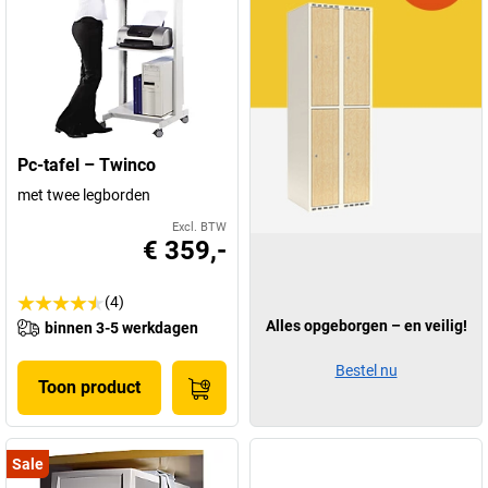
Pc-tafel – Twinco
met twee legborden
Excl. BTW
€ 359,-
(4)
Alles opgeborgen – en veilig!
binnen 3-5 werkdagen
Bestel nu
Toon product
Sale