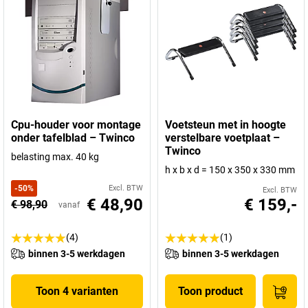
Cpu-houder voor montage
Voetsteun met in hoogte
onder tafelblad – Twinco
verstelbare voetplaat –
Twinco
belasting max. 40 kg
h x b x d = 150 x 350 x 330 mm
-
50
%
Excl. BTW
Excl. BTW
€ 48,90
€ 159,-
€ 98,90
vanaf
(4)
(1)
binnen 3-5 werkdagen
binnen 3-5 werkdagen
Toon 4 varianten
Toon product