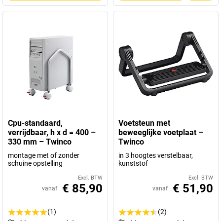
Cpu-standaard,
Voetsteun met
verrijdbaar, h x d = 400 –
beweeglijke voetplaat –
330 mm – Twinco
Twinco
montage met of zonder
in 3 hoogtes verstelbaar,
schuine opstelling
kunststof
Excl. BTW
Excl. BTW
€ 85,90
€ 51,90
vanaf
vanaf
(1)
(2)