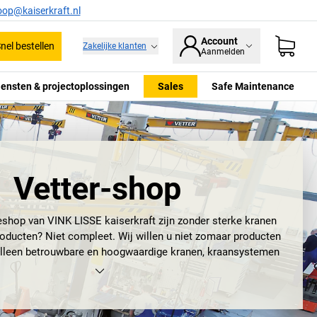
oop@kaiserkraft.nl
Account
nel bestellen
Zakelijke klanten
Aanmelden
iensten & projectoplossingen
Sales
Safe Maintenance
Vetter-shop
neshop van
VINK LISSE kaiserkraft
zijn zonder sterke kranen
oducten? Niet compleet. Wij willen u niet zomaar producten
alleen betrouwbare en hoogwaardige kranen, kraansystemen
pparatuur. Om deze redenen voeren we onder meer het merk
Vetter.
t het bedrijf zijn uitgebreide kennis van kraantechnologie