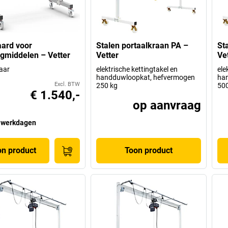
ard voor
Stalen portaalkraan PA –
St
gmiddelen – Vetter
Vetter
Ve
baar
elektrische kettingtakel en
ele
handduwloopkat, hefvermogen
ha
Excl. BTW
250 kg
500
€ 1.540,-
op aanvraag
 werkdagen
on product
Toon product