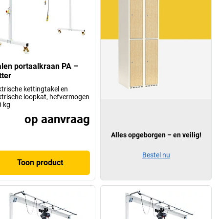
alen portaalkraan PA –
tter
ktrische kettingtakel en
ktrische loopkat, hefvermogen
 kg
op aanvraag
Alles opgeborgen – en veilig!
Bestel nu
Toon product