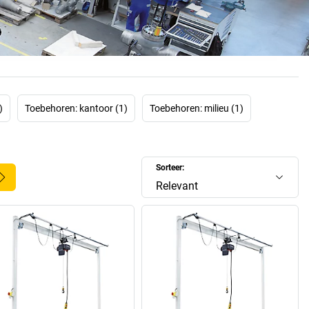
d. De kracht van het bedrijf vloeit voort uit de vaardigheid,
otivatie van zijn werknemers. De inspanningen van de
en onder andere tot de prijs ‘Best of German Engineering’.
 om voor een van onze producten van Vetter te kiezen.
)
Toebehoren: kantoor (1)
Toebehoren: milieu (1)
Sorteer:
Relevant