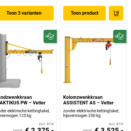
Toon 3 varianten
Toon product
ndzwenkkraan
Kolomzwenkkraan
AKTIKUS PW – Vetter
ASSISTENT AS – Vetter
der elektrische kettingtakel,
zonder elektrische kettingtakel,
svermogen 125 kg
hijsvermogen 250 kg
Excl. BTW
Excl. BTW
€ 2.375,-
€ 3.525,-
vanaf
vanaf