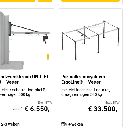
ndzwenkkraan UNILIFT
Portaalkraansysteem
 – Vetter
ErgoLine® – Vetter
 elektrische kettingtakel BL,
met elektrische kettingtakel,
svermogen 500 kg
draagvermogen 500 kg
Excl. BTW
Excl. BTW
€ 6.550,-
€ 33.500,-
vanaf
2-3 weken
4 weken