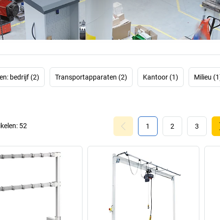
gestaag uitgebrei
knowhow en m
medewerkers leidd
Nog een reden
n: bedrijf (2)
Transportapparaten (2)
Kantoor (1)
Milieu (1
ikelen:
52
1
2
3