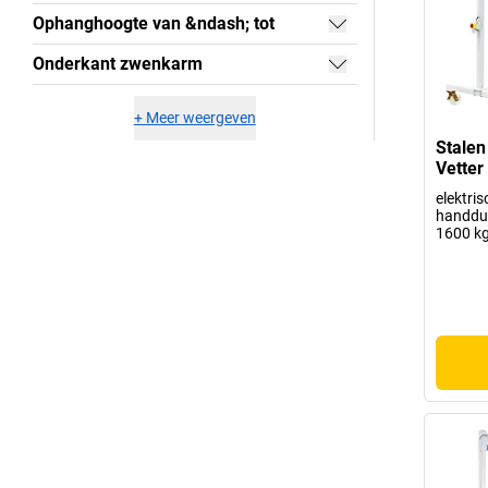
Ophanghoogte van &ndash; tot
Onderkant zwenkarm
+
Meer weergeven
Stalen
Vetter
elektris
handdu
1600 k