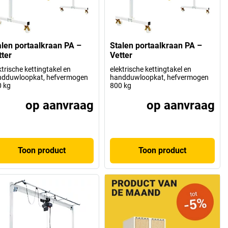
alen portaalkraan PA –
Stalen portaalkraan PA –
tter
Vetter
ktrische kettingtakel en
elektrische kettingtakel en
ndduwloopkat, hefvermogen
handduwloopkat, hefvermogen
 kg
800 kg
op aanvraag
op aanvraag
Toon product
Toon product