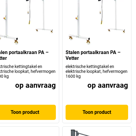
alen portaalkraan PA –
Stalen portaalkraan PA –
tter
Vetter
ktrische kettingtakel en
elektrische kettingtakel en
ktrische loopkat, hefvermogen
elektrische loopkat, hefvermogen
00 kg
1600 kg
op aanvraag
op aanvraag
Toon product
Toon product