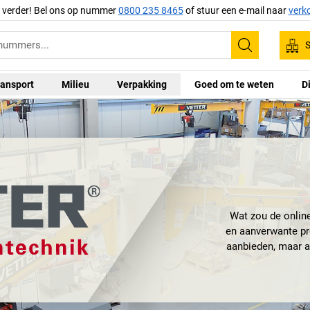
g verder! Bel ons op nummer
0800 235 8465
of stuur een e-mail naar
verk
S
Zoeken
ansport
Milieu
Verpakking
Goed om te weten
D
Wat zou de onli
en aanverwante pr
aanbieden, maar 
en laad- en losa
Sinds 1964 heef