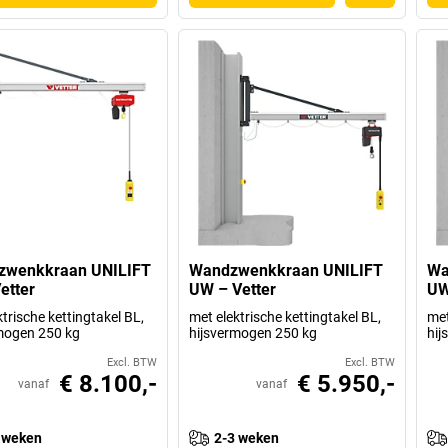
zwenkkraan UNILIFT
Wandzwenkkraan UNILIFT
Wa
etter
UW – Vetter
UW
trische kettingtakel BL,
met elektrische kettingtakel BL,
met
mogen 250 kg
hijsvermogen 250 kg
hij
Excl. BTW
Excl. BTW
€ 8.100,-
€ 5.950,-
vanaf
vanaf
 weken
2-3 weken