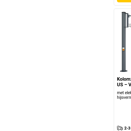
Kolom
US – V
met elek
hijsver
2-3