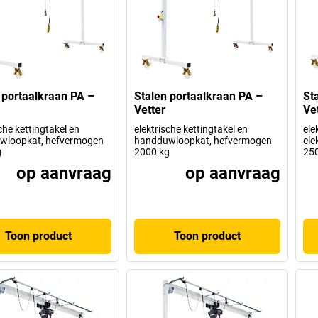
 portaalkraan PA –
Stalen portaalkraan PA –
St
Vetter
Ve
che kettingtakel en
elektrische kettingtakel en
ele
wloopkat, hefvermogen
handduwloopkat, hefvermogen
ele
g
2000 kg
250
op aanvraag
op aanvraag
Toon product
Toon product