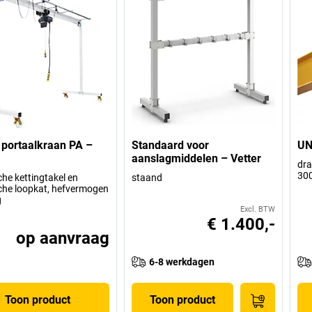
 portaalkraan PA –
Standaard voor
UN
aanslagmiddelen – Vetter
dra
30
che kettingtakel en
staand
sche loopkat, hefvermogen
g
Excl. BTW
€ 1.400,-
op aanvraag
6-8 werkdagen
Toon product
Toon product