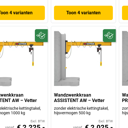
Toon 4 varianten
Toon 4 varianten
wenkkraan
Wandzwenkkraan
Wa
TENT AW – Vetter
ASSISTENT AW – Vetter
PR
lektrische kettingtakel,
zonder elektrische kettingtakel,
zon
mogen 1000 kg
hijsvermogen 500 kg
hij
Excl. BTW
Excl. BTW
€ 2.225,-
€ 2.025,-
vanaf
vanaf