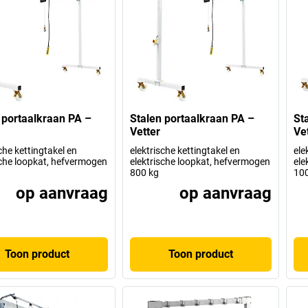
 portaalkraan PA –
Stalen portaalkraan PA –
St
Vetter
Ve
che kettingtakel en
elektrische kettingtakel en
ele
sche loopkat, hefvermogen
elektrische loopkat, hefvermogen
ele
800 kg
10
op aanvraag
op aanvraag
Toon product
Toon product