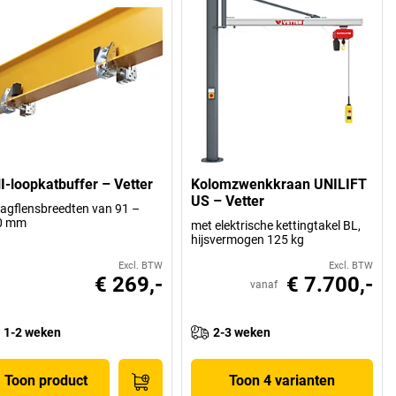
I-loopkatbuffer – Vetter
Kolomzwenkkraan UNILIFT
US – Vetter
agflensbreedten van 91 –
0 mm
met elektrische kettingtakel BL,
hijsvermogen 125 kg
Excl. BTW
Excl. BTW
€ 269,-
€ 7.700,-
vanaf
1-2 weken
2-3 weken
Toon product
Toon 4 varianten