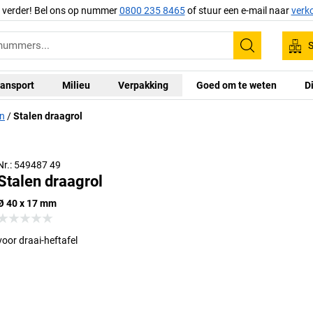
g verder! Bel ons op nummer
0800 235 8465
of stuur een e-mail naar
verk
S
Zoeken
ansport
Milieu
Verpakking
Goed om te weten
D
en
Stalen draagrol
Nr.: 549487 49
Stalen draagrol
Ø 40 x 17 mm
voor draai-heftafel