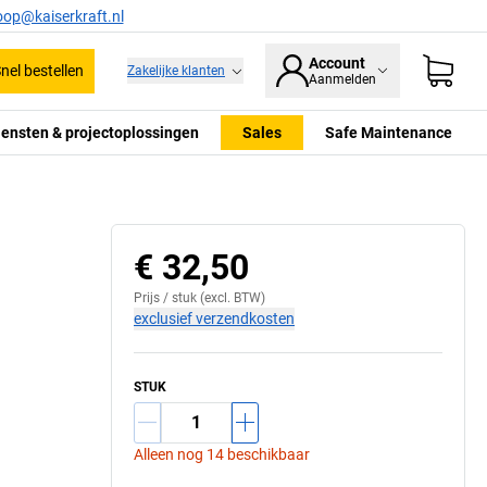
oop@kaiserkraft.nl
Account
nel bestellen
Zakelijke klanten
Aanmelden
iensten & projectoplossingen
Sales
Safe Maintenance
€ 32,50
Prijs /
stuk
(excl. BTW)
exclusief verzendkosten
STUK
Alleen nog 14 beschikbaar