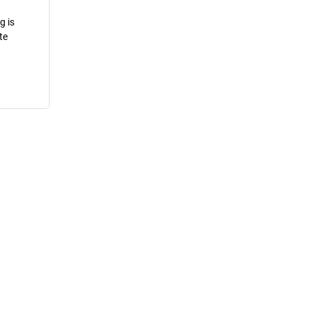
g is
te