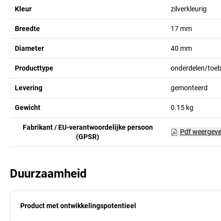
Kleur
zilverkleurig
Breedte
17
mm
Diameter
40
mm
Producttype
onderdelen/toe
Levering
gemonteerd
Gewicht
0.15
kg
Fabrikant / EU-verantwoordelijke persoon
Pdf weergev
(GPSR)
Duurzaamheid
Product met ontwikkelingspotentieel