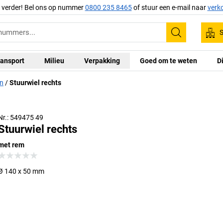
g verder! Bel ons op nummer
0800 235 8465
of stuur een e-mail naar
verk
S
Zoeken
ansport
Milieu
Verpakking
Goed om te weten
D
en
Stuurwiel rechts
Nr.: 549475 49
Stuurwiel rechts
met rem
Ø 140 x 50 mm