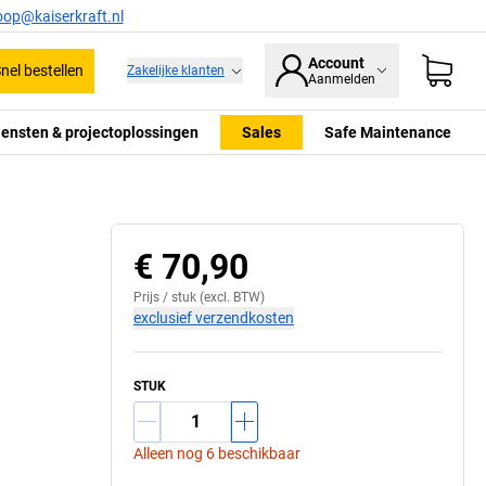
oop@kaiserkraft.nl
Account
nel bestellen
Zakelijke klanten
Aanmelden
iensten & projectoplossingen
Sales
Safe Maintenance
€ 70,90
Prijs /
stuk
(excl. BTW)
exclusief verzendkosten
STUK
Alleen nog 6 beschikbaar