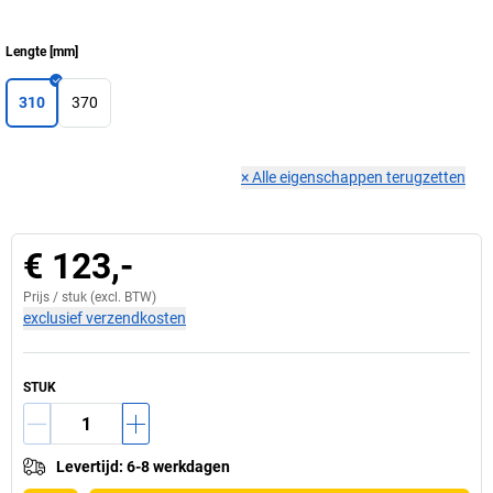
Lengte
[
mm
]
310
370
×
Alle eigenschappen terugzetten
€ 123,-
Prijs /
stuk
(excl. BTW)
exclusief verzendkosten
STUK
Levertijd
:
6-8 werkdagen