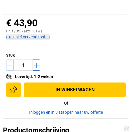
€ 43,90
Prijs /
stuk
(excl. BTW)
exclusief verzendkosten
STUK
Levertijd
:
1-2 weken
IN WINKELWAGEN
Of
Inloggen en in 3 stappen naar uw offerte
Productomschrijving