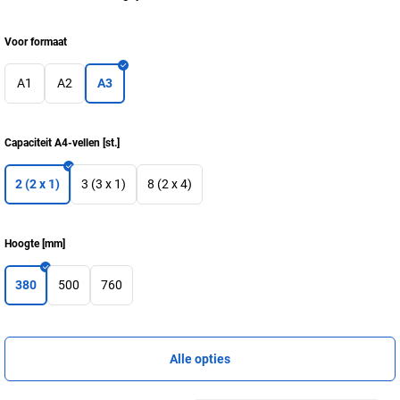
Voor formaat
A1
A2
A3
Capaciteit A4-vellen
[
st.
]
2 (2 x 1)
3 (3 x 1)
8 (2 x 4)
Hoogte
[
mm
]
380
500
760
Alle opties