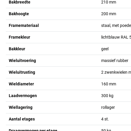
Bakbreedte
210
mm
Bakhoogte
200
mm
Framemateriaal
staal, met poed
Framekleur
lichtblauw RAL 
Bakkleur
geel
Wieluitvoering
massief rubber
Wieluitrusting
2 zwenkwielen m
Wieldiameter
160
mm
Laadvermogen
300
kg
Wiellagering
rollager
Aantal etages
4
st.
Draagvermogen per etage
50
kg