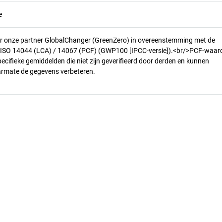
e
r onze partner GlobalChanger (GreenZero) in overeenstemming met de
n ISO 14044 (LCA) / 14067 (PCF) (GWP100 [IPCC-versie]).<br/>PCF-waar
pecifieke gemiddelden die niet zijn geverifieerd door derden en kunnen
armate de gegevens verbeteren.