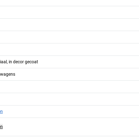
aal, in decor gecoat
gewagens
en
en