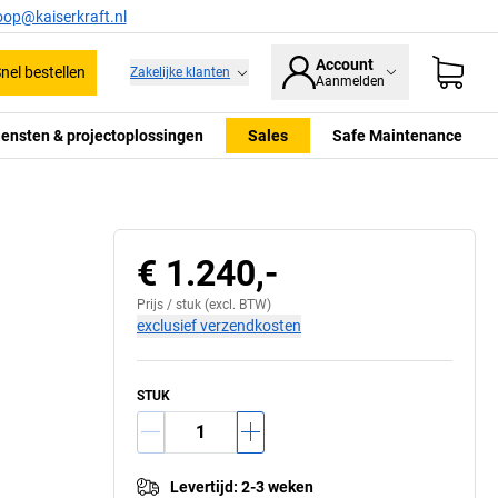
oop@kaiserkraft.nl
Account
nel bestellen
Zakelijke klanten
Aanmelden
iensten & projectoplossingen
Sales
Safe Maintenance
€ 1.240,-
Prijs /
stuk
(excl. BTW)
exclusief verzendkosten
STUK
Levertijd
:
2-3 weken