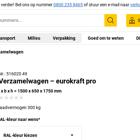
g verder! Bel ons op nummer
0800 235 8465
of stuur een e-mail naar
verk
S
Zoeken
ansport
Milieu
Verpakking
Goed om te weten
D
zamelwagen
Nr.: 516020 49
Verzamelwagen – eurokraft pro
l x b x h = 1500 x 650 x 1750 mm
laadvermogen 300 kg
AL-kleur naar wens
*
RAL-kleur kiezen