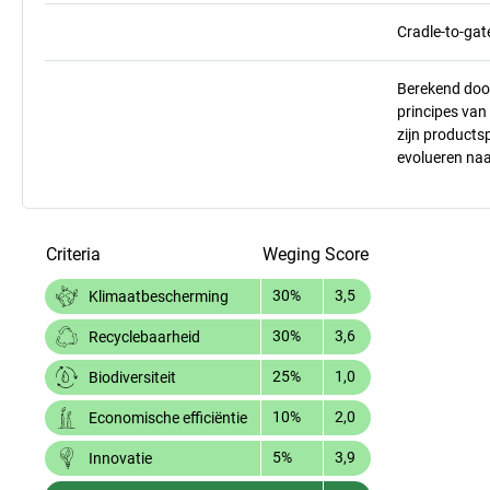
Cradle-to-gat
Berekend doo
principes va
zijn products
evolueren na
Criteria
Weging
Score
30%
3,5
Klimaatbescherming
30%
3,6
Recyclebaarheid
25%
1,0
Biodiversiteit
10%
2,0
Economische efficiëntie
5%
3,9
Innovatie