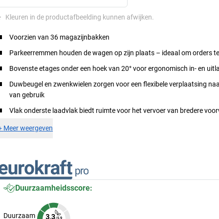
*
Kleuren in de productafbeelding kunnen afwijken.
Voorzien van 36 magazijnbakken
Parkeerremmen houden de wagen op zijn plaats – ideaal om orders t
Bovenste etages onder een hoek van 20° voor ergonomisch in- en uitl
Duwbeugel en zwenkwielen zorgen voor een flexibele verplaatsing naa
van gebruik
Vlak onderste laadvlak biedt ruimte voor het vervoer van bredere vo
+
Meer weergeven
Duurzaamheidsscore:
Duurzaam