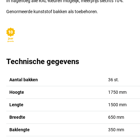
In nagenoeg alle RAL-kleuren mogelijk, meerprijs slechts 10%.
Genormeerde kunststof bakken als toebehoren.
Technische gegevens
Aantal bakken
36
st.
Hoogte
1750
mm
Lengte
1500
mm
Breedte
650
mm
Baklengte
350
mm