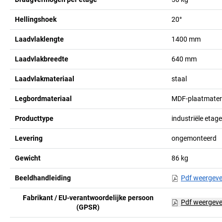
Hellingshoek
20°
Laadvlaklengte
1400
mm
Laadvlakbreedte
640
mm
Laadvlakmateriaal
staal
Legbordmateriaal
MDF-plaatmateri
Producttype
industriële eta
Levering
ongemonteerd
Gewicht
86
kg
Beeldhandleiding
Pdf weergev
Fabrikant / EU-verantwoordelijke persoon
Pdf weergev
(GPSR)