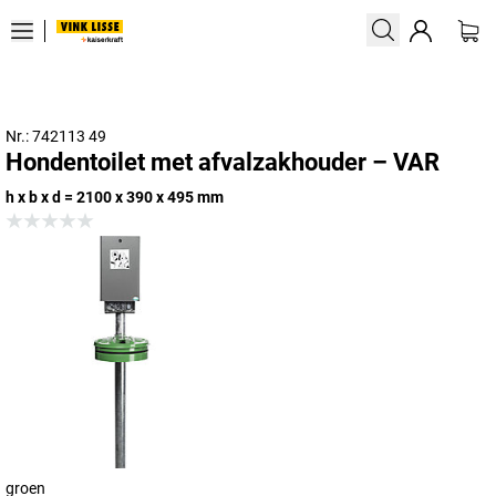
Nr.: 742113 49
Hondentoilet met afvalzakhouder – VAR
h x b x d = 2100 x 390 x 495 mm
groen