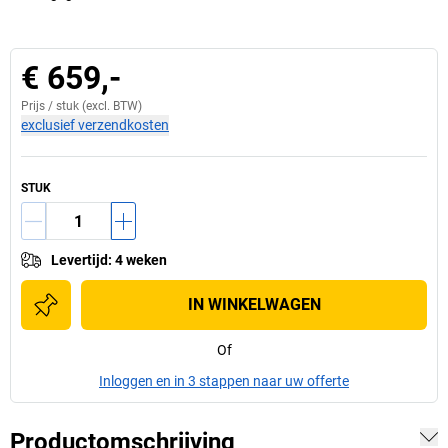
€ 659,-
Prijs /
stuk
(excl. BTW)
exclusief verzendkosten
STUK
Levertijd
:
4 weken
IN WINKELWAGEN
Of
Inloggen en in 3 stappen naar uw offerte
Productomschrijving